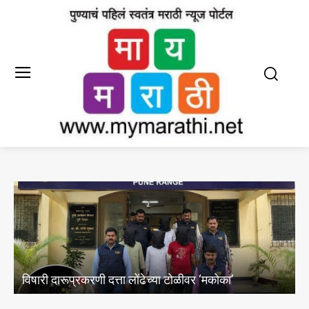
निंबजनगर, विठ्ठलनगर व एकतानगरी पुरमुक्त
महापौर मंजुषा नागपुरे यांची कायमस्वरूपी उ
ोळीवर ‘मकोका’
तातडीची बैठक