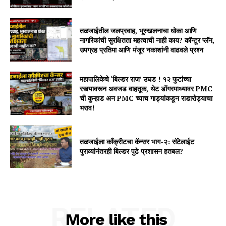
तळजाईतील जलप्रवाह, भूस्खलनाचा धोका आणि
नागरिकांची सुरक्षितता महत्वाची नाही काय? कॉन्टूर प्लॅन,
उपग्रह प्रतिमा आणि मंजूर नकाशांनी वाढवले प्रश्न
महापालिकेचे ‘बिल्डर राज’ उघड ! १२ फुटांच्या
रस्त्यावरून अवजड वाहतूक, थेट डोंगरमाथ्यावर PMC
ची कुऱ्हाड अन PMC च्याच गाड्यांकडून राडारोड्याचा
भराव!
तळजाईला कॉंक्रीटचा कॅन्सर भाग-२: सॅटेलाईट
पुराव्यांनंतरही बिल्डर पुढे प्रशासन हतबल?
RELATED
More like this