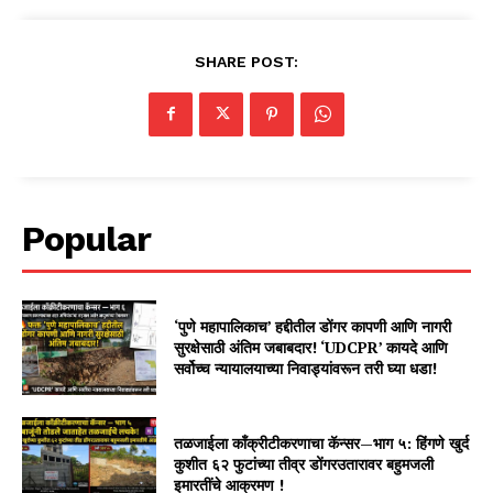
SHARE POST:
Popular
‘पुणे महापालिकाच’ हद्दीतील डोंगर कापणी आणि नागरी
सुरक्षेसाठी अंतिम जबाबदार! ‘UDCPR’ कायदे आणि
सर्वोच्च न्यायालयाच्या निवाड्यांवरून तरी घ्या धडा!
तळजाईला काँक्रीटीकरणाचा कॅन्सर—भाग ५: हिंगणे खुर्द
कुशीत ६२ फुटांच्या तीव्र डोंगरउतारावर बहुमजली
इमारतींचे आक्रमण !