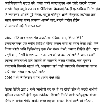
असोसिएशनने म्हटले की, जेव्हा कोणी जाणूनबुजून असे खोटे खटले दाखल
करतो, तेव्हा यामुळे त्या खऱ्या पीडितांच्या विश्वासार्हतेवरही प्रश्नचिन्ह निर्माण होते
जे न्यायाच्या अपेक्षेने पुढे येतात. यामुळे बॉलिवूड आणि चित्रपट उद्योगात छळ
सहन करणाऱ्या खऱ्या लोकांना आपली बाजू मांडणे कठीण होईल.
जे करायचं आहे ते करून घ्या’
सोशल मीडियावर सतत होत असलेल्या टीकेदरम्यान, शिल्पा शिंदेने
इन्स्टाग्रामवर एक नवीन व्हिडिओ पोस्ट करून स्वतःचा बचाव केला आहे. तिने
तिच्या फोटो आणि व्हिडिओसह एक रील शेअर केली, ज्यावर लिहिले होते, “एक
स्त्री बना, नेहमी हे म्हणायला तयार रहा की जे करायचं आहे ते करून घ्या.”
त्याच्या कॅप्शनमध्ये तिने लिहिले की जळणारे जळत राहतील. एका दुसऱ्या
पोस्टमध्ये शिल्पाने म्हटले की, आयुष्यात सर्व काही स्पष्टपणे बोलण्याच्या नादात
अर्धे लोक तसेच साफ झाले आहेत.
2016 मध्ये निर्मात्यांवर गंभीर आरोप केले होते
शिल्पा शिंदेने 2015 मध्ये ‘भाभीजी घर पर हैं’ या टीव्ही शोमध्ये अंगूरी भाभीची
भूमिका साकारली होती. एक वर्षानंतर, शिल्पाने निर्माते आणि प्रोड्यूसर यांच्या
विरोधात अनेक गंभीर आरोप करत तक्रार दाखल केली आणि शो सोडला.