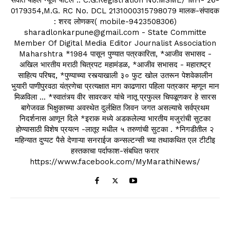
0179354,M.G. RC No. DCL 2131000315798079 मालक-संपादक
: शरद लोणकर( mobile-9423508306)
sharadlonkarpune@gmail.com - State Committe
Member Of Digital Media Editor Journalist Association
Maharshtra *1984 पासून पुण्यात पत्रकारिता, *आजीव सभासद -
अखिल भारतीय मराठी चित्रपट महामंडळ, *आजीव सभासद - महाराष्ट्र
साहित्य परिषद, *पुण्याच्या रस्त्याखाली ३० फुट खोल उतरून पेशवेकालीन
भुयारी पाणीपुरवठा यंत्रणेचा प्रत्यक्षात माग काढणारा पहिला पत्रकार म्हणून मान
मिळविला ... *स्वातंत्र्य वीर सावरकर यांचे नातू प्रफुल्ल चिपळूणकर हे सारस
बागेजवळ भिक्षुकाच्या अवस्थेत दुर्लक्षित जिवन जगत असल्याचे सर्वप्रथम
निदर्शनास आणून दिले *इराक मध्ये अडकलेल्या भारतीय मजुरांची सुटका
होण्यासाठी विशेष प्रयत्न -लातूर मधील ५ तरुणांची सुटका . *निगडीतील २
महिन्यात दुप्पट पैसे देणाऱ्या सनराईज कन्सल्टन्सी च्या तथाकथित एल टीटीइ
हस्तकाचा पर्दाफाश-संबधित फरार
https://www.facebook.com/MyMarathiNews/