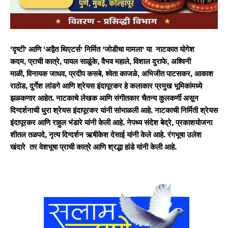
‘दृष्टी’ आणि ‘अद्वैत थिएटर्स’ निर्मित ‘जोडीचा मामला’ या नाटकात योगेश
कदम, प्राची कात्रे, पायल साळुंके, वैभव महाले, विशाल दुराफे, अश्विनी
माळी, विनायक जाधव, प्रदीप कसबे, श्वेता काजळे, अभिजीत पाटसकर, आकाश
राठोड, दुर्गेश लांडगे आणि श्रेयस इंदापूरकर हे कलाकार प्रमुख भूमिकांमध्ये
झळकणार आहेत. नाटकाचे लेखक आणि संगीतकार चैतन्य कुलकर्णी असून
दिग्दर्शनाची धुरा श्रेयस इंदापूरकर यांनी सांभाळली आहे. नाटकाची निर्मिती श्रेयस
इंदापूरकर आणि राहुल भंडारे यांनी केली आहे. नेपथ्य संदेश बेद्रे, प्रकाशयोजना
शीतल तळपदे, नृत्य दिग्दर्शन ऋषीकेश देसाई यांनी केले आहे. रंगभूषा उलेश
खंदारे तर वेशभूषा प्राची कात्रे आणि श्रद्धा हांडे यांनी केली आहे.