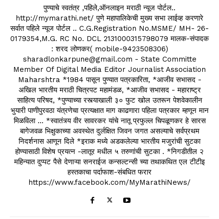
पुण्याचे स्वतंत्र ,पहिले,ऑनलाइन मराठी न्यूज पोर्टल..
http://mymarathi.net/ पुणे महापालिकेची मुख्य सभा लाईव्ह करणारे
सर्वात पहिले न्यूज पोर्टल .. C.G.Registration No.MSME/ MH- 26-
0179354,M.G. RC No. DCL 2131000315798079 मालक-संपादक
: शरद लोणकर( mobile-9423508306)
sharadlonkarpune@gmail.com - State Committe
Member Of Digital Media Editor Journalist Association
Maharshtra *1984 पासून पुण्यात पत्रकारिता, *आजीव सभासद -
अखिल भारतीय मराठी चित्रपट महामंडळ, *आजीव सभासद - महाराष्ट्र
साहित्य परिषद, *पुण्याच्या रस्त्याखाली ३० फुट खोल उतरून पेशवेकालीन
भुयारी पाणीपुरवठा यंत्रणेचा प्रत्यक्षात माग काढणारा पहिला पत्रकार म्हणून मान
मिळविला ... *स्वातंत्र्य वीर सावरकर यांचे नातू प्रफुल्ल चिपळूणकर हे सारस
बागेजवळ भिक्षुकाच्या अवस्थेत दुर्लक्षित जिवन जगत असल्याचे सर्वप्रथम
निदर्शनास आणून दिले *इराक मध्ये अडकलेल्या भारतीय मजुरांची सुटका
होण्यासाठी विशेष प्रयत्न -लातूर मधील ५ तरुणांची सुटका . *निगडीतील २
महिन्यात दुप्पट पैसे देणाऱ्या सनराईज कन्सल्टन्सी च्या तथाकथित एल टीटीइ
हस्तकाचा पर्दाफाश-संबधित फरार
https://www.facebook.com/MyMarathiNews/