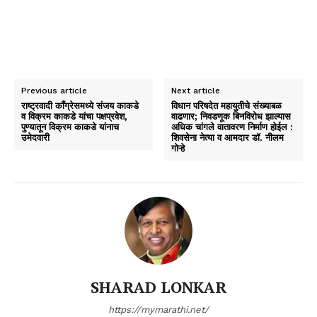
Previous article
Next article
राष्ट्रवादी काँग्रेसमध्ये संजय काकडे
विधान परिषदेत महायुतीचे संख्याबळ
व विक्रम काकडे यांचा पक्षप्रवेश,
वाढणार; निवडणूक बिनविरोध झाल्यास
पुण्यातून विक्रम काकडे यांनाच
अधिक चांगले वातावरण निर्माण होईल :
उमेदवारी
शिवसेना नेत्या व आमदार डॉ. नीलम
गोऱ्हे
SHARAD LONKAR
https://mymarathi.net/