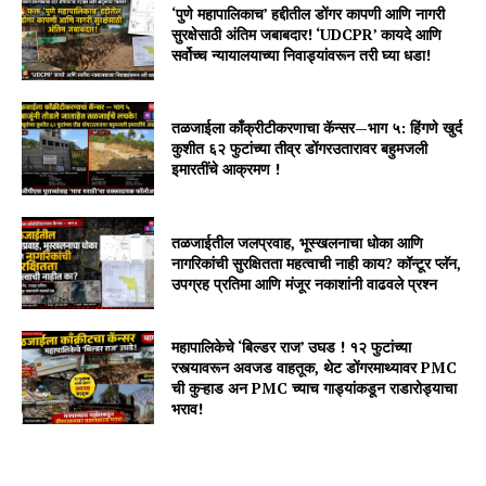
‘पुणे महापालिकाच’ हद्दीतील डोंगर कापणी आणि नागरी
सुरक्षेसाठी अंतिम जबाबदार! ‘UDCPR’ कायदे आणि
सर्वोच्च न्यायालयाच्या निवाड्यांवरून तरी घ्या धडा!
तळजाईला काँक्रीटीकरणाचा कॅन्सर—भाग ५: हिंगणे खुर्द
कुशीत ६२ फुटांच्या तीव्र डोंगरउतारावर बहुमजली
इमारतींचे आक्रमण !
तळजाईतील जलप्रवाह, भूस्खलनाचा धोका आणि
नागरिकांची सुरक्षितता महत्वाची नाही काय? कॉन्टूर प्लॅन,
उपग्रह प्रतिमा आणि मंजूर नकाशांनी वाढवले प्रश्न
महापालिकेचे ‘बिल्डर राज’ उघड ! १२ फुटांच्या
रस्त्यावरून अवजड वाहतूक, थेट डोंगरमाथ्यावर PMC
ची कुऱ्हाड अन PMC च्याच गाड्यांकडून राडारोड्याचा
भराव!