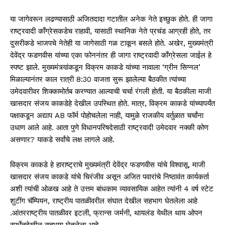
या जागेवरून लढण्यासाठी अजितदादा गटातील अनेक नेते इच्छुक होते. ही जागा
राष्ट्रवादी काँग्रेसकडेच राहावी, यासाठी स्थानिक नेते प्रचंड आग्रही होते, तर
दुसरीकडे भाजपचे नेतेही या जागेसाठी गळ टाकून बसले होते. अखेर, मुख्यमंत्री
देवेंद्र फडणवीस यांच्या एका फोननंतर ही जागा राष्ट्रवादी काँग्रेसला जाईल हे
स्पष्ट झाले. मुख्यमंत्र्यांकडून विक्रम काकडे यांच्या नावाला ‘ग्रीन सिग्नल’
मिळाल्यानंतर काल रात्री 8:30 वाजता सुरू झालेल्या बैठकीत त्यांच्या
उमेदवारीवर शिक्कामोर्तब करण्यात आल्याची चर्चा रंगली होती. या बैठकीला माजी
खासदार संजय काकडेहे देखील उपस्थित होते. मात्र, विक्रम काकडे यांच्यापर्यंत
पक्षाकडून अद्याप AB फॉर्म पोहोचलेला नाही, यामुळे राजकीय वर्तुळात चर्चांना
उधाण आले आहे. आता पुणे विधानपरिषदेसाठी राष्ट्रवादी उमेदवार नक्की कोण
असणार? याकडे सर्वांचे लक्ष लागले आहे.
विक्रम काकडे हे हाराष्ट्राचे मुख्यमंत्री देवेंद्र फडणवीस यांचे विश्वासू, माजी
खासदार संजय काकडे यांचे चिरंजीव असून अजित पवारांचे निष्ठावंत कार्यकर्ता
अशी त्यांची ओळख आहे ते उत्तम बांधकाम व्यावसायिक आहेत त्यांनी 4 वर्ष स्टेट
शुटींग चॅम्पियन, राष्ट्रीय पातळीवरील संघात देखील सहभाग घेतलेला आहे
.आंतरराष्ट्रीय पातळीवर इटली, फ्रान्स जर्मनी, थायलंड येथील थाय ओपन
स्पर्धेतदेखील सहभाग घेतलेला आहे.