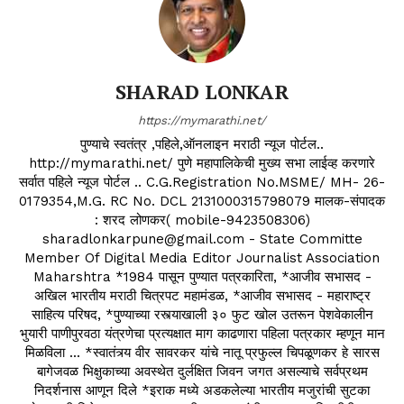
SHARAD LONKAR
https://mymarathi.net/
पुण्याचे स्वतंत्र ,पहिले,ऑनलाइन मराठी न्यूज पोर्टल..
http://mymarathi.net/ पुणे महापालिकेची मुख्य सभा लाईव्ह करणारे
सर्वात पहिले न्यूज पोर्टल .. C.G.Registration No.MSME/ MH- 26-
0179354,M.G. RC No. DCL 2131000315798079 मालक-संपादक
: शरद लोणकर( mobile-9423508306)
sharadlonkarpune@gmail.com - State Committe
Member Of Digital Media Editor Journalist Association
Maharshtra *1984 पासून पुण्यात पत्रकारिता, *आजीव सभासद -
अखिल भारतीय मराठी चित्रपट महामंडळ, *आजीव सभासद - महाराष्ट्र
साहित्य परिषद, *पुण्याच्या रस्त्याखाली ३० फुट खोल उतरून पेशवेकालीन
भुयारी पाणीपुरवठा यंत्रणेचा प्रत्यक्षात माग काढणारा पहिला पत्रकार म्हणून मान
मिळविला ... *स्वातंत्र्य वीर सावरकर यांचे नातू प्रफुल्ल चिपळूणकर हे सारस
बागेजवळ भिक्षुकाच्या अवस्थेत दुर्लक्षित जिवन जगत असल्याचे सर्वप्रथम
निदर्शनास आणून दिले *इराक मध्ये अडकलेल्या भारतीय मजुरांची सुटका