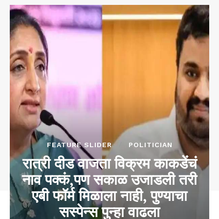
FEATURE SLIDER
POLITICIAN
रात्री दीड वाजता विक्रम काकडेंचं
नाव पक्कं,पण सकाळ उजाडली तरी
एबी फॉर्म मिळाला नाही, पुण्याचा
सस्पेन्स पुन्हा वाढला