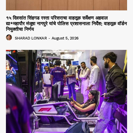
१५ दिवसांत सिंहगड रस्ता परिसराचा वाहतूक सर्वेक्षण अहवाल
द्या*महापौर मंजूषा नागपुरे यांचे पोलिस प्रशासनाला निर्देश; वाहतूक वॉर्डन
नियुक्तीचा निर्णय
SHARAD LONKAR
-
August 5, 2026