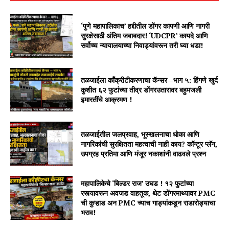
‘पुणे महापालिकाच’ हद्दीतील डोंगर कापणी आणि नागरी
सुरक्षेसाठी अंतिम जबाबदार! ‘UDCPR’ कायदे आणि
सर्वोच्च न्यायालयाच्या निवाड्यांवरून तरी घ्या धडा!
तळजाईला काँक्रीटीकरणाचा कॅन्सर—भाग ५: हिंगणे खुर्द
कुशीत ६२ फुटांच्या तीव्र डोंगरउतारावर बहुमजली
इमारतींचे आक्रमण !
तळजाईतील जलप्रवाह, भूस्खलनाचा धोका आणि
नागरिकांची सुरक्षितता महत्वाची नाही काय? कॉन्टूर प्लॅन,
उपग्रह प्रतिमा आणि मंजूर नकाशांनी वाढवले प्रश्न
महापालिकेचे ‘बिल्डर राज’ उघड ! १२ फुटांच्या
रस्त्यावरून अवजड वाहतूक, थेट डोंगरमाथ्यावर PMC
ची कुऱ्हाड अन PMC च्याच गाड्यांकडून राडारोड्याचा
भराव!