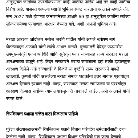
अनुसूचित जातींच्या उपवर्गीकरणाला काही जातींचा पाठिंबा आहे तर काही जातींचा
विरोध आहे. याबाबत आपल्या पक्षाची भूमिका स्पष्ट करताना आठवले म्हणाले की,
सन 2027 मध्ये होणाऱ्या जनगणनेच्या आधारे 59 हा अनुसूचित जातींना त्यांच्या
लोकसंख्येच्या प्रमाणात आरक्षण देण्यात यावे, अशी आपली भूमिका आहे.
मराठा आरक्षण आंदोलन मनोज जरांगे पाटील यांनी आपले उपोषण मागे
घेतल्याबद्दल आठवले यांनी त्यांचे आभार मानले. मुख्यमंत्री देवेंद्र फडणवीस
उपमुख्यमंत्री एकनाथ शिंदे आणि सुनेत्रा पवार यांच्यासह राज्य सरकार मराठा
आरक्षणाच्या बाजूने आहे. केंद्र सरकारने मराठा समाजाला दहा टक्के इडब्ल्यूएस
आरक्षण दिलेले आहे राज्यातही ते मिळावे या दृष्टीने राज्य सरकारने पावले
उचलावी. कुणबी नोंदी असलेल्या मराठा समाज घटकांना इतर मागास प्रवर्गातून
आरक्षण देण्यास हरकत नाही. मात्र, सरसकट मराठा समाजाला या प्रवर्गातून
आरक्षण दिल्यास सर्वोच्च न्यायालयाकडून ते नाकारले जाईल, असे आठवले यांनी
स्पष्ट केले.
रिपब्लिकन पक्षाला सत्तेत वाटा मिळालाच पाहिजे
पुरेशा संख्याबळाअभावी रिपब्लिकन पक्षाने विधान परिषदेत उमेदवारीसाठी दावा
केलेला नाही. मात्र, रिपब्लिकन पक्षाला विधान परिषदेची एक जागा देण्याचे