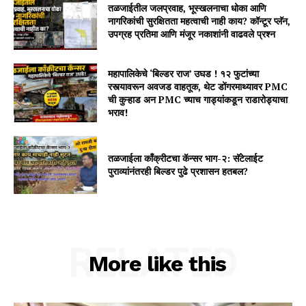
तळजाईतील जलप्रवाह, भूस्खलनाचा धोका आणि
नागरिकांची सुरक्षितता महत्वाची नाही काय? कॉन्टूर प्लॅन,
उपग्रह प्रतिमा आणि मंजूर नकाशांनी वाढवले प्रश्न
महापालिकेचे ‘बिल्डर राज’ उघड ! १२ फुटांच्या
रस्त्यावरून अवजड वाहतूक, थेट डोंगरमाथ्यावर PMC
ची कुऱ्हाड अन PMC च्याच गाड्यांकडून राडारोड्याचा
भराव!
तळजाईला कॉंक्रीटचा कॅन्सर भाग-२: सॅटेलाईट
पुराव्यांनंतरही बिल्डर पुढे प्रशासन हतबल?
RELATED
More like this