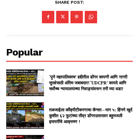
SHARE POST:
Popular
‘पुणे महापालिकाच’ हद्दीतील डोंगर कापणी आणि नागरी
सुरक्षेसाठी अंतिम जबाबदार! ‘UDCPR’ कायदे आणि
सर्वोच्च न्यायालयाच्या निवाड्यांवरून तरी घ्या धडा!
तळजाईला काँक्रीटीकरणाचा कॅन्सर—भाग ५: हिंगणे खुर्द
कुशीत ६२ फुटांच्या तीव्र डोंगरउतारावर बहुमजली
इमारतींचे आक्रमण !