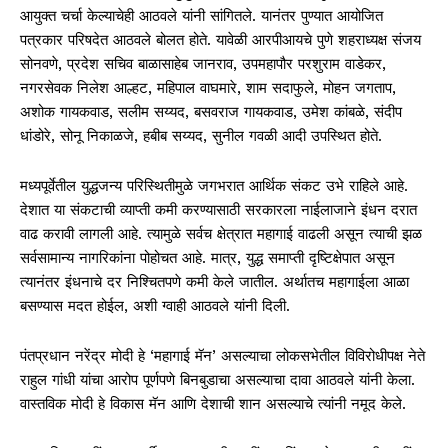
आयुक्त चर्चा केल्याचेही आठवले यांनी सांगितले. यानंतर पुण्यात आयोजित
पत्रकार परिषदेत आठवले बोलत होते. यावेळी आरपीआयचे पुणे शहराध्यक्ष संजय
सोनवणे, प्रदेश सचिव बाळासाहेब जानराव, उपमहापौर परशुराम वाडेकर,
नगरसेवक निलेश आल्हट, महिपाल वाघमारे, शाम सदाफुले, मोहन जगताप,
अशोक गायकवाड, सलीम सय्यद, बसवराज गायकवाड, उमेश कांबळे, संदीप
धांडोरे, सोनू निकाळजे, हबीब सय्यद, सुनील गवळी आदी उपस्थित होते.
मध्यपूर्वेतील युद्धजन्य परिस्थितीमुळे जगभरात आर्थिक संकट उभे राहिले आहे.
देशात या संकटाची व्याप्ती कमी करण्यासाठी सरकारला नाईलाजाने इंधन दरात
वाढ करावी लागली आहे. त्यामुळे सर्वच क्षेत्रात महागाई वाढली असून त्याची झळ
सर्वसामान्य नागरिकांना पोहोचत आहे. मात्र, युद्ध समाप्ती दृष्टिक्षेपात असून
त्यानंतर इंधनाचे दर निश्चितपणे कमी केले जातील. अर्थातच महागाईला आळा
बसण्यास मदत होईल, अशी ग्वाही आठवले यांनी दिली.
पंतप्रधान नरेंद्र मोदी हे ‘महागाई मॅन’ असल्याचा लोकसभेतील विविरोधीपक्ष नेते
राहुल गांधी यांचा आरोप पूर्णपणे बिनबुडाचा असल्याचा दावा आठवले यांनी केला.
वास्तविक मोदी हे विकास मॅन आणि देशाची शान असल्याचे त्यांनी नमूद केले.