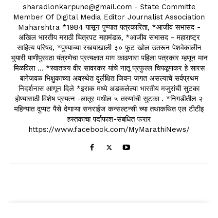
sharadlonkarpune@gmail.com - State Committe
Member Of Digital Media Editor Journalist Association
Maharshtra *1984 पासून पुण्यात पत्रकारिता, *आजीव सभासद -
अखिल भारतीय मराठी चित्रपट महामंडळ, *आजीव सभासद - महाराष्ट्र
साहित्य परिषद, *पुण्याच्या रस्त्याखाली ३० फुट खोल उतरून पेशवेकालीन
भुयारी पाणीपुरवठा यंत्रणेचा प्रत्यक्षात माग काढणारा पहिला पत्रकार म्हणून मान
मिळविला ... *स्वातंत्र्य वीर सावरकर यांचे नातू प्रफुल्ल चिपळूणकर हे सारस
बागेजवळ भिक्षुकाच्या अवस्थेत दुर्लक्षित जिवन जगत असल्याचे सर्वप्रथम
निदर्शनास आणून दिले *इराक मध्ये अडकलेल्या भारतीय मजुरांची सुटका
होण्यासाठी विशेष प्रयत्न -लातूर मधील ५ तरुणांची सुटका . *निगडीतील २
महिन्यात दुप्पट पैसे देणाऱ्या सनराईज कन्सल्टन्सी च्या तथाकथित एल टीटीइ
हस्तकाचा पर्दाफाश-संबधित फरार
https://www.facebook.com/MyMarathiNews/