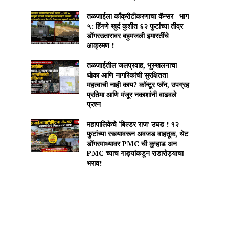
तळजाईला काँक्रीटीकरणाचा कॅन्सर—भाग
५: हिंगणे खुर्द कुशीत ६२ फुटांच्या तीव्र
डोंगरउतारावर बहुमजली इमारतींचे
आक्रमण !
तळजाईतील जलप्रवाह, भूस्खलनाचा
धोका आणि नागरिकांची सुरक्षितता
महत्वाची नाही काय? कॉन्टूर प्लॅन, उपग्रह
प्रतिमा आणि मंजूर नकाशांनी वाढवले
प्रश्न
महापालिकेचे ‘बिल्डर राज’ उघड ! १२
फुटांच्या रस्त्यावरून अवजड वाहतूक, थेट
डोंगरमाथ्यावर PMC ची कुऱ्हाड अन
PMC च्याच गाड्यांकडून राडारोड्याचा
भराव!