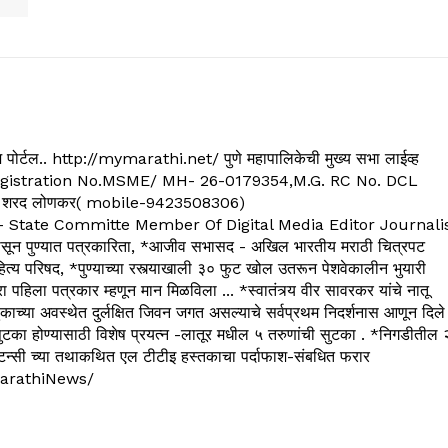
्यूज पोर्टल.. http://mymarathi.net/ पुणे महापालिकेची मुख्य सभा लाईव्ह
. C.G.Registration No.MSME/ MH- 26-0179354,M.G. RC No. DCL
 शरद लोणकर( mobile-9423508306)
State Committe Member Of Digital Media Editor Journali
 पुण्यात पत्रकारिता, *आजीव सभासद - अखिल भारतीय मराठी चित्रपट
्य परिषद, *पुण्याच्या रस्त्याखाली ३० फुट खोल उतरून पेशवेकालीन भुयारी
रा पहिला पत्रकार म्हणून मान मिळविला ... *स्वातंत्र्य वीर सावरकर यांचे नातू
काच्या अवस्थेत दुर्लक्षित जिवन जगत असल्याचे सर्वप्रथम निदर्शनास आणून दिले
ुटका होण्यासाठी विशेष प्रयत्न -लातूर मधील ५ तरुणांची सुटका . *निगडीतील 
्सल्टन्सी च्या तथाकथित एल टीटीइ हस्तकाचा पर्दाफाश-संबधित फरार
arathiNews/