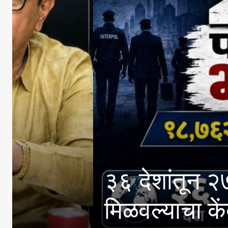
आयआयएमसी द्वारे इंग
ऑगस्ट रोजी थेट प्रवे