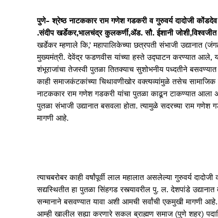
पुणे- श्रेष्ठ नाटककार राम गणेश गडकरी व गुरुवर्य दादोजी कोंडदे
.संदीप खर्डेकर,भालचंद्र कुलकर्णी,ॲड. सौ. ईशानी जोशी,विश्वजीत दे
खर्डेकर म्हणाले कि,’ महापालिकेच्या छत्रपती संभाजी उद्यानात (जं
मुख्यमंत्री. देवेंद्र फडणवीस यांच्या हस्ते उद्घाटन करण्यात आ
शंभूराजांचा तेजस्वी पुतळा तितक्याच सुशोभनीय पध्दतीने बसवण्यात
काही समाजकंटकांच्या चिथावणीखोर वक्त्यव्यांमुळे तसेच सामाजिक सौह
नाटककार राम गणेश गडकरी यांचा पुतळा काढून टाकण्यात आला आहे. श
पुतळा संभाजी उद्यानात बसवला होता. त्यामुळे सदरच्या राम गणेश ग
मागणी आहे.
त्याचबरोबर काही वर्षांपूर्वी लाल महालात असलेल्या गुरुवर्य दाद
सद्यस्थितीत हा पुतळा सिंहगड रस्त्यावरील पु. ल. देशपांडे उद्यान
सन्मानाने बसवण्यात यावा अशी आमची सर्वांची एकमुखी मागणी आहे.
आम्ही खालील सह्या करणारे सकल ब्राह्मण समाज (पुणे शहर) पदाधि