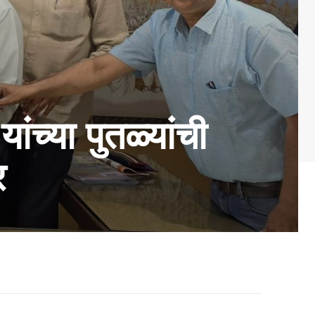
च्या पुतळ्यांची
र