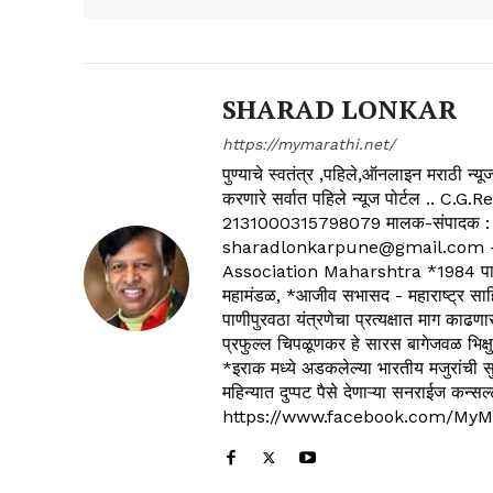
SHARAD LONKAR
https://mymarathi.net/
पुण्याचे स्वतंत्र ,पहिले,ऑनलाइन मराठी न
करणारे सर्वात पहिले न्यूज पोर्टल .
2131000315798079 मालक-संपादक :
sharadlonkarpune@gmail.com - 
Association Maharshtra *1984 पासून
महामंडळ, *आजीव सभासद - महाराष्ट्र साहित
पाणीपुरवठा यंत्रणेचा प्रत्यक्षात माग काढणा
प्रफुल्ल चिपळूणकर हे सारस बागेजवळ भिक्षु
*इराक मध्ये अडकलेल्या भारतीय मजुरांची स
महिन्यात दुप्पट पैसे देणाऱ्या सनराईज कन
https://www.facebook.com/MyM