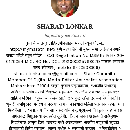
SHARAD LONKAR
https://mymarathi.net/
पुण्याचे स्वतंत्र ,पहिले,ऑनलाइन मराठी न्यूज पोर्टल..
http://mymarathi.net/ पुणे महापालिकेची मुख्य सभा लाईव्ह करणारे
सर्वात पहिले न्यूज पोर्टल .. C.G.Registration No.MSME/ MH- 26-
0179354,M.G. RC No. DCL 2131000315798079 मालक-संपादक
: शरद लोणकर( mobile-9423508306)
sharadlonkarpune@gmail.com - State Committe
Member Of Digital Media Editor Journalist Association
Maharshtra *1984 पासून पुण्यात पत्रकारिता, *आजीव सभासद -
अखिल भारतीय मराठी चित्रपट महामंडळ, *आजीव सभासद - महाराष्ट्र
साहित्य परिषद, *पुण्याच्या रस्त्याखाली ३० फुट खोल उतरून पेशवेकालीन
भुयारी पाणीपुरवठा यंत्रणेचा प्रत्यक्षात माग काढणारा पहिला पत्रकार म्हणून मान
मिळविला ... *स्वातंत्र्य वीर सावरकर यांचे नातू प्रफुल्ल चिपळूणकर हे सारस
बागेजवळ भिक्षुकाच्या अवस्थेत दुर्लक्षित जिवन जगत असल्याचे सर्वप्रथम
निदर्शनास आणून दिले *इराक मध्ये अडकलेल्या भारतीय मजुरांची सुटका
होण्यासाठी विशेष प्रयत्न -लातूर मधील ५ तरुणांची सुटका . *निगडीतील २