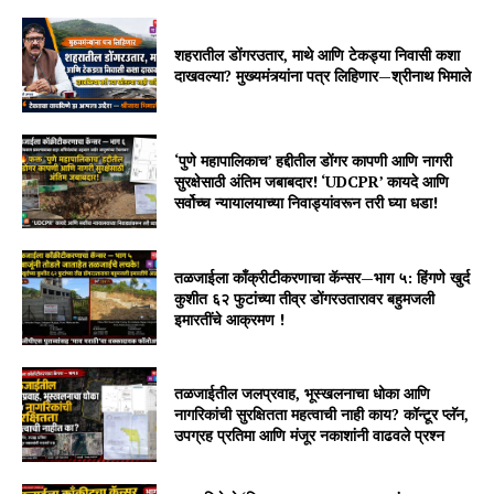
शहरातील डोंगरउतार, माथे आणि टेकड्या निवासी कशा
दाखवल्या? मुख्यमंत्र्यांना पत्र लिहिणार—श्रीनाथ भिमाले
‘पुणे महापालिकाच’ हद्दीतील डोंगर कापणी आणि नागरी
सुरक्षेसाठी अंतिम जबाबदार! ‘UDCPR’ कायदे आणि
सर्वोच्च न्यायालयाच्या निवाड्यांवरून तरी घ्या धडा!
तळजाईला काँक्रीटीकरणाचा कॅन्सर—भाग ५: हिंगणे खुर्द
कुशीत ६२ फुटांच्या तीव्र डोंगरउतारावर बहुमजली
इमारतींचे आक्रमण !
तळजाईतील जलप्रवाह, भूस्खलनाचा धोका आणि
नागरिकांची सुरक्षितता महत्वाची नाही काय? कॉन्टूर प्लॅन,
उपग्रह प्रतिमा आणि मंजूर नकाशांनी वाढवले प्रश्न