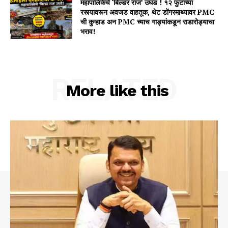
महापालिकेचे ‘बिल्डर राज’ उघड ! १२ फुटांच्या
रस्त्यावरून अवजड वाहतूक, थेट डोंगरमाथ्यावर PMC
ची कुऱ्हाड अन PMC च्याच गाड्यांकडून राडारोड्याचा
भराव!
RELATED
More like this