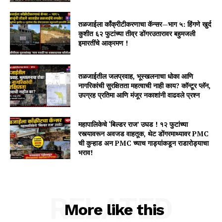
तळजाईला काँक्रीटीकरणाचा कॅन्सर—भाग ५: हिंगणे खुर्द
कुशीत ६२ फुटांच्या तीव्र डोंगरउतारावर बहुमजली
इमारतींचे आक्रमण !
तळजाईतील जलप्रवाह, भूस्खलनाचा धोका आणि
नागरिकांची सुरक्षितता महत्वाची नाही काय? कॉन्टूर प्लॅन,
उपग्रह प्रतिमा आणि मंजूर नकाशांनी वाढवले प्रश्न
महापालिकेचे ‘बिल्डर राज’ उघड ! १२ फुटांच्या
रस्त्यावरून अवजड वाहतूक, थेट डोंगरमाथ्यावर PMC
ची कुऱ्हाड अन PMC च्याच गाड्यांकडून राडारोड्याचा
भराव!
RELATED
More like this