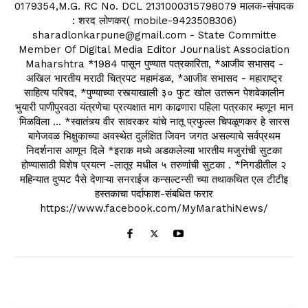
0179354,M.G. RC No. DCL 2131000315798079 मालक-संपादक
: शरद लोणकर( mobile-9423508306)
sharadlonkarpune@gmail.com - State Committe
Member Of Digital Media Editor Journalist Association
Maharshtra *1984 पासून पुण्यात पत्रकारिता, *आजीव सभासद -
अखिल भारतीय मराठी चित्रपट महामंडळ, *आजीव सभासद - महाराष्ट्र
साहित्य परिषद, *पुण्याच्या रस्त्याखाली ३० फुट खोल उतरून पेशवेकालीन
भुयारी पाणीपुरवठा यंत्रणेचा प्रत्यक्षात माग काढणारा पहिला पत्रकार म्हणून मान
मिळविला ... *स्वातंत्र्य वीर सावरकर यांचे नातू प्रफुल्ल चिपळूणकर हे सारस
बागेजवळ भिक्षुकाच्या अवस्थेत दुर्लक्षित जिवन जगत असल्याचे सर्वप्रथम
निदर्शनास आणून दिले *इराक मध्ये अडकलेल्या भारतीय मजुरांची सुटका
होण्यासाठी विशेष प्रयत्न -लातूर मधील ५ तरुणांची सुटका . *निगडीतील २
महिन्यात दुप्पट पैसे देणाऱ्या सनराईज कन्सल्टन्सी च्या तथाकथित एल टीटीइ
हस्तकाचा पर्दाफाश-संबधित फरार
https://www.facebook.com/MyMarathiNews/