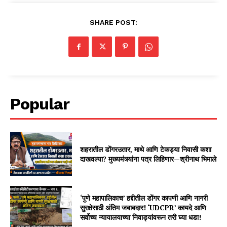
SHARE POST:
Popular
शहरातील डोंगरउतार, माथे आणि टेकड्या निवासी कशा
दाखवल्या? मुख्यमंत्र्यांना पत्र लिहिणार—श्रीनाथ भिमाले
‘पुणे महापालिकाच’ हद्दीतील डोंगर कापणी आणि नागरी
सुरक्षेसाठी अंतिम जबाबदार! ‘UDCPR’ कायदे आणि
सर्वोच्च न्यायालयाच्या निवाड्यांवरून तरी घ्या धडा!