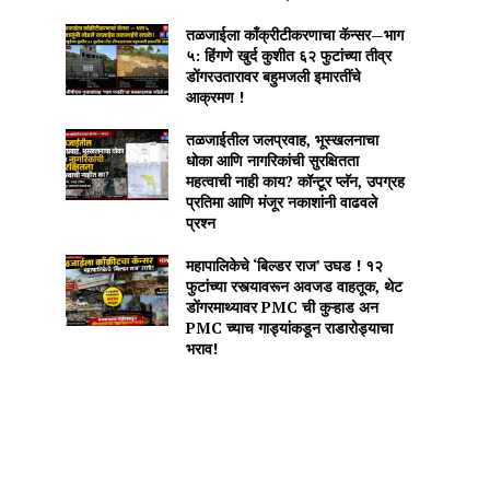
तळजाईला काँक्रीटीकरणाचा कॅन्सर—भाग
५: हिंगणे खुर्द कुशीत ६२ फुटांच्या तीव्र
डोंगरउतारावर बहुमजली इमारतींचे
आक्रमण !
तळजाईतील जलप्रवाह, भूस्खलनाचा
धोका आणि नागरिकांची सुरक्षितता
महत्वाची नाही काय? कॉन्टूर प्लॅन, उपग्रह
प्रतिमा आणि मंजूर नकाशांनी वाढवले
प्रश्न
महापालिकेचे ‘बिल्डर राज’ उघड ! १२
फुटांच्या रस्त्यावरून अवजड वाहतूक, थेट
डोंगरमाथ्यावर PMC ची कुऱ्हाड अन
PMC च्याच गाड्यांकडून राडारोड्याचा
भराव!