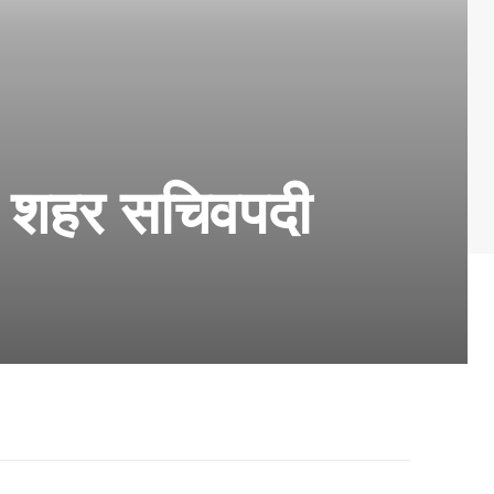
ुणे शहर सचिवपदी