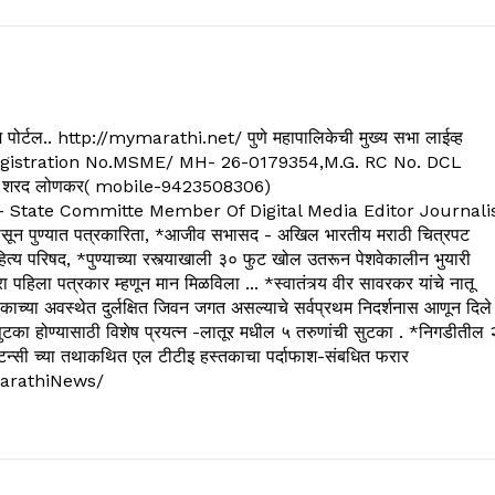
्यूज पोर्टल.. http://mymarathi.net/ पुणे महापालिकेची मुख्य सभा लाईव्ह
. C.G.Registration No.MSME/ MH- 26-0179354,M.G. RC No. DCL
 शरद लोणकर( mobile-9423508306)
State Committe Member Of Digital Media Editor Journali
 पुण्यात पत्रकारिता, *आजीव सभासद - अखिल भारतीय मराठी चित्रपट
्य परिषद, *पुण्याच्या रस्त्याखाली ३० फुट खोल उतरून पेशवेकालीन भुयारी
रा पहिला पत्रकार म्हणून मान मिळविला ... *स्वातंत्र्य वीर सावरकर यांचे नातू
काच्या अवस्थेत दुर्लक्षित जिवन जगत असल्याचे सर्वप्रथम निदर्शनास आणून दिले
ुटका होण्यासाठी विशेष प्रयत्न -लातूर मधील ५ तरुणांची सुटका . *निगडीतील 
्सल्टन्सी च्या तथाकथित एल टीटीइ हस्तकाचा पर्दाफाश-संबधित फरार
arathiNews/