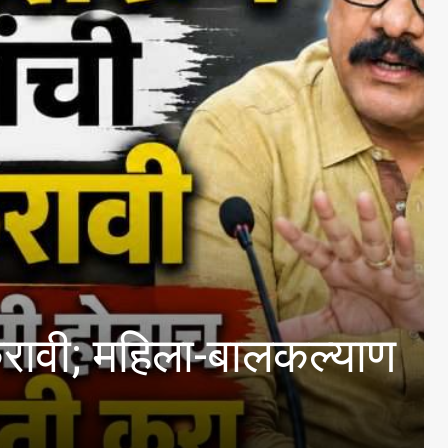
िला-बालकल्याण