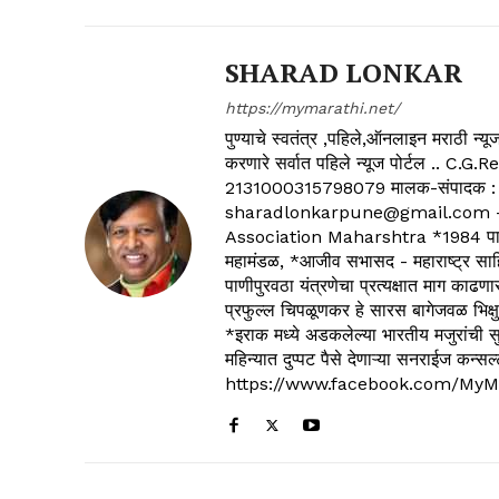
SHARAD LONKAR
https://mymarathi.net/
पुण्याचे स्वतंत्र ,पहिले,ऑनलाइन मराठी न
करणारे सर्वात पहिले न्यूज पोर्टल .
2131000315798079 मालक-संपादक :
sharadlonkarpune@gmail.com - 
Association Maharshtra *1984 पासून
महामंडळ, *आजीव सभासद - महाराष्ट्र साहित
पाणीपुरवठा यंत्रणेचा प्रत्यक्षात माग काढणा
प्रफुल्ल चिपळूणकर हे सारस बागेजवळ भिक्षु
*इराक मध्ये अडकलेल्या भारतीय मजुरांची स
महिन्यात दुप्पट पैसे देणाऱ्या सनराईज कन
https://www.facebook.com/MyM