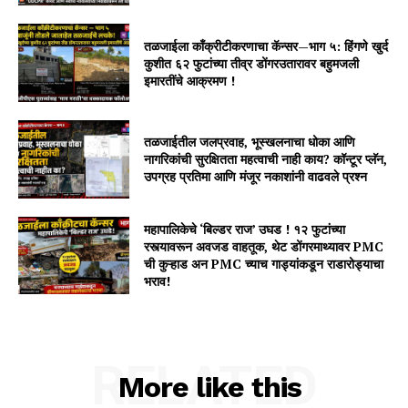
तळजाईला काँक्रीटीकरणाचा कॅन्सर—भाग ५: हिंगणे खुर्द
कुशीत ६२ फुटांच्या तीव्र डोंगरउतारावर बहुमजली
इमारतींचे आक्रमण !
तळजाईतील जलप्रवाह, भूस्खलनाचा धोका आणि
नागरिकांची सुरक्षितता महत्वाची नाही काय? कॉन्टूर प्लॅन,
उपग्रह प्रतिमा आणि मंजूर नकाशांनी वाढवले प्रश्न
महापालिकेचे ‘बिल्डर राज’ उघड ! १२ फुटांच्या
रस्त्यावरून अवजड वाहतूक, थेट डोंगरमाथ्यावर PMC
ची कुऱ्हाड अन PMC च्याच गाड्यांकडून राडारोड्याचा
भराव!
RELATED
More like this