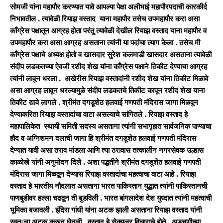
सोमजी यांना महापौर करण्यात यावे आपल्या पेक्षा अलीभाई महापौरपदाची कारकीर्द
निभावतील . त्यावेळी रियाझ वस्ताद याना महापौर तसेच उपमहापौर करा असा
काँग्रेस पक्षातून आग्रह होता परंतु त्यावेळी देखील रियाझ वस्ताद याना महापौर व
उपमहापौर करा असा आग्रह असताना त्यांनी या पदांचा त्याग केला . तसेच मी
काँग्रेस पक्षाचे अध्यक्ष होतो व खासदार सुरेश कलमाडी खासदार असताना त्यावेळी
संदीप लडकतच्या ऐवजी रशीद शेख यांना काँग्रेस पक्षाने तिकीट देण्याचा आग्रह
त्यांनी लावून धरला . अखेरीस रियाझ वस्तादांनी रशीद शेख यांना तिकीट मिळावे
असा आग्रह लावून धरल्यामुळे संदीप लडकतचे तिकीट कापून रशीद शेख याना
तिकीट द्यावे लागले . श्रीमंत दगडूशेठ हलवाई गणपती मंदिरास जागा मिळवून
देण्याकरिता रियाझ वस्तादांचा वाटा असल्याचे सांगितले . रियाझ वस्ताद हे
महापालिकेत स्थायी समिती सदस्य असताना त्यांनी सभागृहात सार्वजनिक पाण्याचा
हौद व अग्निशमन दलाची जागा हि श्रीमंत दगडूशेठ हलवाई गणपती मंदिरास
देण्यात यावी असा ठराव मांडला आणि त्या ठरावास तत्कालीन नगरसेवक उल्हास
काळोखे यांनी अनुमोदन दिले . अशा पद्धतीने श्रीमंत दगडूशेठ हलवाई गणपती
मंदिरास जागा मिळवून देण्यास रियाझ वस्तादांचा महत्वाचा वाटा आहे . रियाझ
वस्ताद हे भारतीय नौदलात असताना भारत पाकिस्तान युद्धात त्यांनी पाकिस्तानची
पाणबुडीवर हल्ला चढवून ती बुडविली . भारत बांगलादेश देश युध्दात त्यांनी महत्वाची
भूमिका बजावली . इंदिरा गांधी यांना अटक झाली असताना रियाझ वस्ताद यांनी
स्वतःला अटक करून घेतली . वस्ताद हे सेक्युलर विचाराचे होते . अडचणीच्या