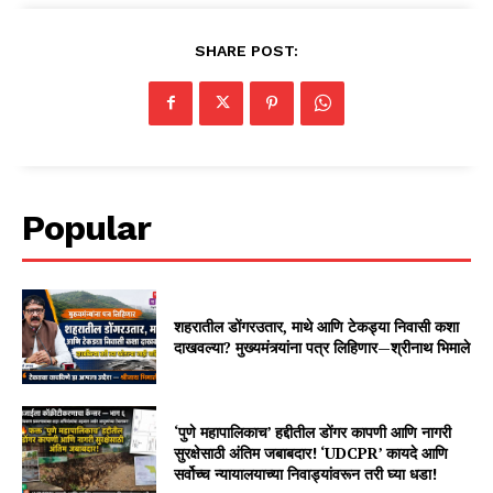
SHARE POST:
Popular
शहरातील डोंगरउतार, माथे आणि टेकड्या निवासी कशा
दाखवल्या? मुख्यमंत्र्यांना पत्र लिहिणार—श्रीनाथ भिमाले
‘पुणे महापालिकाच’ हद्दीतील डोंगर कापणी आणि नागरी
सुरक्षेसाठी अंतिम जबाबदार! ‘UDCPR’ कायदे आणि
सर्वोच्च न्यायालयाच्या निवाड्यांवरून तरी घ्या धडा!