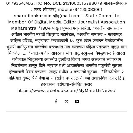
0179354,M.G. RC No. DCL 2131000315798079 मालक-संपादक
: शरद लोणकर( mobile-9423508306)
sharadlonkarpune@gmail.com - State Committe
Member Of Digital Media Editor Journalist Association
Maharshtra *1984 पासून पुण्यात पत्रकारिता, *आजीव सभासद -
अखिल भारतीय मराठी चित्रपट महामंडळ, *आजीव सभासद - महाराष्ट्र
साहित्य परिषद, *पुण्याच्या रस्त्याखाली ३० फुट खोल उतरून पेशवेकालीन
भुयारी पाणीपुरवठा यंत्रणेचा प्रत्यक्षात माग काढणारा पहिला पत्रकार म्हणून मान
मिळविला ... *स्वातंत्र्य वीर सावरकर यांचे नातू प्रफुल्ल चिपळूणकर हे सारस
बागेजवळ भिक्षुकाच्या अवस्थेत दुर्लक्षित जिवन जगत असल्याचे सर्वप्रथम
निदर्शनास आणून दिले *इराक मध्ये अडकलेल्या भारतीय मजुरांची सुटका
होण्यासाठी विशेष प्रयत्न -लातूर मधील ५ तरुणांची सुटका . *निगडीतील २
महिन्यात दुप्पट पैसे देणाऱ्या सनराईज कन्सल्टन्सी च्या तथाकथित एल टीटीइ
हस्तकाचा पर्दाफाश-संबधित फरार
https://www.facebook.com/MyMarathiNews/