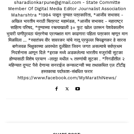
sharadlonkarpune@gmail.com - State Committe
Member Of Digital Media Editor Journalist Association
Maharshtra *1984 पासून पुण्यात पत्रकारिता, *आजीव सभासद -
अखिल भारतीय मराठी चित्रपट महामंडळ, *आजीव सभासद - महाराष्ट्र
साहित्य परिषद, *पुण्याच्या रस्त्याखाली ३० फुट खोल उतरून पेशवेकालीन
भुयारी पाणीपुरवठा यंत्रणेचा प्रत्यक्षात माग काढणारा पहिला पत्रकार म्हणून मान
मिळविला ... *स्वातंत्र्य वीर सावरकर यांचे नातू प्रफुल्ल चिपळूणकर हे सारस
बागेजवळ भिक्षुकाच्या अवस्थेत दुर्लक्षित जिवन जगत असल्याचे सर्वप्रथम
निदर्शनास आणून दिले *इराक मध्ये अडकलेल्या भारतीय मजुरांची सुटका
होण्यासाठी विशेष प्रयत्न -लातूर मधील ५ तरुणांची सुटका . *निगडीतील २
महिन्यात दुप्पट पैसे देणाऱ्या सनराईज कन्सल्टन्सी च्या तथाकथित एल टीटीइ
हस्तकाचा पर्दाफाश-संबधित फरार
https://www.facebook.com/MyMarathiNews/