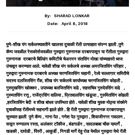
By:
SHARAD LONKAR
April 8, 2018
Date:
पुणे-शीख यंग सर्कलच्यावतीने खालसा दुचाकी रॅली उत्साहात संपन्न झाली .पुणे
कॅम्प जवळील रेसकोर्सजवळील गुरुद्वारा गुरुनानक दरबारपासून या रॅलीला गुरुद्वारा
गुरुनानक दरबारचे बिल्डिंग कमिटीचे चेअरमन संतसिंग मोखा यांच्याहस्ते ध्वज
उंचावून करण्यात आले. यावेळी शीख यंग सर्कलचे अध्यक्ष अमरजितसिंग परिहार ,
गुरुद्वारा गुरुनानक दरबारचे अध्यक्ष चरणजितसिंग सहानी , रेल्वे सल्लागार समितीचे
सदस्य दलजितसिंग रँक, शीख यंग सर्कलचे कार्याध्यक्ष चरणजितसिंग कोहली ,
गुरुमुखसिंग खोक्कर , उपाध्यक्ष बलजितसिंग वाढे , सहसचिव गुरुदेवसिंग वाढे ,
गुरुमतसिंग रत्तू , राजेंद्रसिंग वालिया , प्रितवालसिंग खंडूजा , गुरुमितसिंग कोहली
,हरजितसिंग बेदी व शीख बांधव उपस्थित होते . यावेळी शीख युवक मोठ्या संख्येने
दुचाकीसह रॅलीमध्ये सहभागी झाले होते . हि रॅली गुरुद्वारा गुरुनानक दरबारपासून
सुरुवात झाली पुणे कॅम्प , नाना पेठ , गणेश पेठ गुरुद्वारा , शिवाजीनगर गावठाण ,
ससून रुग्णालय रस्ता, अलंकार टॉकीज , बंडगार्डन , सादलबाबा चौक यामार्गे ,
खडकी , दापोडी , पिंपरी , आकुर्डी , निगडी मार्गे देहू रोड येथील गुरुद्वारा येथे रॅली