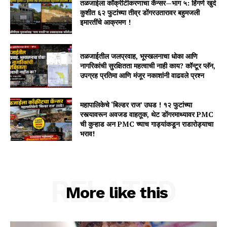
तळजाईला काँक्रीटीकरणाचा कॅन्सर—भाग ५: हिंगणे खुर्द
कुशीत ६२ फुटांच्या तीव्र डोंगरउतारावर बहुमजली
इमारतींचे आक्रमण !
तळजाईतील जलप्रवाह, भूस्खलनाचा धोका आणि
नागरिकांची सुरक्षितता महत्वाची नाही काय? कॉन्टूर प्लॅन,
उपग्रह प्रतिमा आणि मंजूर नकाशांनी वाढवले प्रश्न
महापालिकेचे ‘बिल्डर राज’ उघड ! १२ फुटांच्या
रस्त्यावरून अवजड वाहतूक, थेट डोंगरमाथ्यावर PMC
ची कुऱ्हाड अन PMC च्याच गाड्यांकडून राडारोड्याचा
भराव!
RELATED
More like this