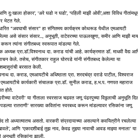
, आणि दुःखाला होकार’, ‘अरे घडो न घडो’, ‘पहिली माझी ओवी’,अशा विविध गीतांमधू
र भेटत गेले.
र आधारित “अवघाची संसार” हा संगितमय कार्यक्रम कोथरूड येथील एमआयटी
िलेल्या असे संसार संसार.., अनुभूती, वाटेवरच्या पाऊलखुणा, समीर आणि माझी मा
न त्यांना संगीतबध्द स्वरूपात मांडल्या गेले.
पक अध्यक्ष प्रा.डॉ.विश्‍वनाथ दा. कराड यांची आहे. कार्यक्रमात डॉ. माधवी वैद्य आ
यवाचन केले. तसेच, संगीतकार राहुल घोरपडे यांनी संगीतबध्द केलेल्या या
शब्दसुरांची बरसात केली.
‍वनाथ दा. कराड, एमआयटीचे अधिष्ठाता प्रा. शरदचंद्र दराडे पाटील, विश्‍वराज
र्स एमआयटीचे कार्यकारी संचालक प्रा.डॉ. सुनील कराड, ह.भ.प. गणपत महाराज
ित होते.
ंढरीच्या वाटेवरी’ या गीताला स्वरसाज चढवत जणू पंढरपुच्या विठ्ठलाची अनुभूति दि
पडल्या रातराणी’ सारख्या कवितांना स्वरबध्द करून मांडल्यावर रसिकांना जणू
ंद तो अध्यात्मातच असतो. वारकरी संप्रदायाच्या असल्याने कवयित्रीने रचलेल्या
खावले’, आणि ‘एकादशीबाई तुझ नाव, केवढ तुझ्या नावाची आवड माझ्या मनाला’ या
ाची अनुभूती रसिकांना झाली.