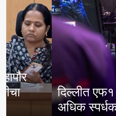
प्राचार्य डॉ.सुधाकररा
विविध गुणदर्शन तीन दिवसी