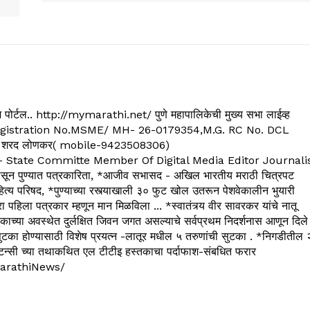
्यूज पोर्टल.. http://mymarathi.net/ पुणे महापालिकेची मुख्य सभा लाईव्ह
. C.G.Registration No.MSME/ MH- 26-0179354,M.G. RC No. DCL
 शरद लोणकर( mobile-9423508306)
State Committe Member Of Digital Media Editor Journali
 पुण्यात पत्रकारिता, *आजीव सभासद - अखिल भारतीय मराठी चित्रपट
्य परिषद, *पुण्याच्या रस्त्याखाली ३० फुट खोल उतरून पेशवेकालीन भुयारी
रा पहिला पत्रकार म्हणून मान मिळविला ... *स्वातंत्र्य वीर सावरकर यांचे नातू
काच्या अवस्थेत दुर्लक्षित जिवन जगत असल्याचे सर्वप्रथम निदर्शनास आणून दिले
ुटका होण्यासाठी विशेष प्रयत्न -लातूर मधील ५ तरुणांची सुटका . *निगडीतील 
्सल्टन्सी च्या तथाकथित एल टीटीइ हस्तकाचा पर्दाफाश-संबधित फरार
arathiNews/