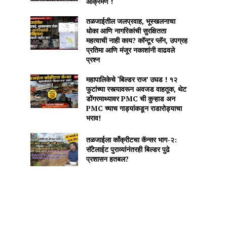
आक्रमण !
तळजाईतील जलप्रवाह, भूस्खलनाचा
धोका आणि नागरिकांची सुरक्षितता
महत्वाची नाही काय? कॉन्टूर प्लॅन, उपग्रह
प्रतिमा आणि मंजूर नकाशांनी वाढवले
प्रश्न
महापालिकेचे ‘बिल्डर राज’ उघड ! १२
फुटांच्या रस्त्यावरून अवजड वाहतूक, थेट
डोंगरमाथ्यावर PMC ची कुऱ्हाड अन
PMC च्याच गाड्यांकडून राडारोड्याचा
भराव!
तळजाईला कॉंक्रीटचा कॅन्सर भाग-२:
सॅटेलाईट पुराव्यांनंतरही बिल्डर पुढे
प्रशासन हतबल?