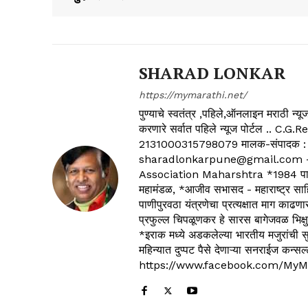
SHARAD LONKAR
https://mymarathi.net/
पुण्याचे स्वतंत्र ,पहिले,ऑनलाइन मराठी न
करणारे सर्वात पहिले न्यूज पोर्टल .
2131000315798079 मालक-संपादक :
sharadlonkarpune@gmail.com - 
Association Maharshtra *1984 पासून
महामंडळ, *आजीव सभासद - महाराष्ट्र साहित
पाणीपुरवठा यंत्रणेचा प्रत्यक्षात माग काढणा
प्रफुल्ल चिपळूणकर हे सारस बागेजवळ भिक्षु
*इराक मध्ये अडकलेल्या भारतीय मजुरांची स
महिन्यात दुप्पट पैसे देणाऱ्या सनराईज कन
https://www.facebook.com/MyM