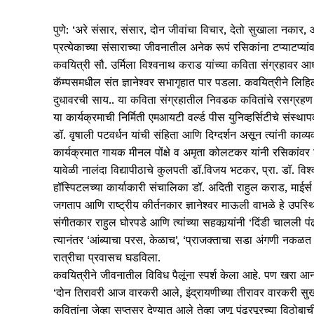
पुणे: ‘अरे संसार, संसार, दोन जीवांचा विचार, देतो सुखाला नकार
प्रत्येकाच्या संसाराच्या जीवनातील अनेक रूपं रसिकांना टप्याटप्यांव
कवयित्री सौ. उर्मिला विश्‍वनाथ कराड यांच्या कविता संग्रहाव
कॅम्पसमधील संत ज्ञानेश्‍वर सभागृहात पार पडला. कवयित्रीने लिह
दुधावरची साय.. या कविता संग्रहातील निवडक कवितांचे रसग्रहण करू
या कार्यक्रमाची निर्मिती एमआयटी वर्ल्ड पीस युनिव्हर्सिटीचे संस्था
डॉ. वृषाली पटवर्धन यांची संहिता आणि दिग्दर्शन असून त्यांनी काव्
कार्यक्रमात गायक मीनल पोंक्षे व अमृता कोलटकर यांनी रसिकांवर 
यावेळी नालंदा विद्यापीठाचे कुलपती डॉ.विजय भटकर, प्रा. डॉ. विश्
हॉस्पिटलच्या कार्याकारी संचालिका डॉ. अदिती राहुल कराड, माई
जगताप आणि राष्ट्रीय कीर्तनकार ज्ञानेश्‍वर माऊली वाभळे हे उपस्थ
संगीतकार राहुल घोरपडे आणि त्यांच्या सहकार्‍यांनी ‘दिंडी चालली प
त्यानंतर ‘आंब्याचा परस, केळाच’, ‘प्राजक्ताचा सडा अंगणी नकळत 
रात्रीचा प्रवासच घडविला.
कवयित्रीने जीवनातील विविध पैलूंना स्पर्श केला आहे. पण खरा आन
‘दोन तिरावरी आज वारकरी आले, इंद्रायणीच्या तीरावर वारकरी सु
कवितांना जेव्हा सप्तसुर देण्यात आले तेव्हा जणू पंढरपूरच्या विठोब