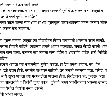
ाची जाणीव ठेऊन कार्य करावे.
आहे. तसेच महाभारत, रामायण या शिवाय मानवधर्म पूर्ण होऊ शकत नाही. त्यामुळेच
तर ते कार्य पूर्णत्वास होईल.”
पेष्टा सहन केल्या त्यापेक्षाही अधिक प्रतिकूल परिस्थितीमध्ये जीवन जगणारे लोक
्रगती करून घेऊ शकतील.”
ी.
ेच प्राप्त होतात. त्यामुळे त्या चौकटीतच विचार करण्याची आपणास सवय लागते.
रावयास शिकले पाहिजे. त्यातूनच आपले आचार बदलतात. जगात जेवढी माणसे आहे
ुकाराम यांनी केला. म्हणूनच सर्व जगाला मान्य होईल व आदरणीय वाटेल अशी निर्मिती
ाहिजे.
ा प्रमाणे आपला देश मागासलेला मुळीच नव्हता. हा देश समृध्द होताच. पण, येथे
ध्दती उत्तम होती. प्राचीन बांधकामे पाहिली, तर आपली स्थापत्य कला, गणित, व
ध्ये सुध्दा आपला देश भरभराटीला आलेला होता. ब्रिटिशांनी हेतू पुरस्सर असा
 शास्त्रांनी व विद्यांनी युक्त बनला. दुर्देवाने आम्हा भारतीयांनाच आपल्या उज्ज्व
्य येथील नेत्यांना करावे लागले.
 यांनी आभार मानले.