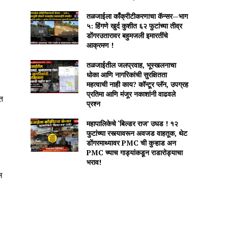
तळजाईला काँक्रीटीकरणाचा कॅन्सर—भाग
५: हिंगणे खुर्द कुशीत ६२ फुटांच्या तीव्र
डोंगरउतारावर बहुमजली इमारतींचे
आक्रमण !
तळजाईतील जलप्रवाह, भूस्खलनाचा
धोका आणि नागरिकांची सुरक्षितता
महत्वाची नाही काय? कॉन्टूर प्लॅन, उपग्रह
प्रतिमा आणि मंजूर नकाशांनी वाढवले
त
प्रश्न
महापालिकेचे ‘बिल्डर राज’ उघड ! १२
फुटांच्या रस्त्यावरून अवजड वाहतूक, थेट
डोंगरमाथ्यावर PMC ची कुऱ्हाड अन
PMC च्याच गाड्यांकडून राडारोड्याचा
भराव!
ल