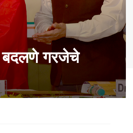
 बदलणे गरजेचे