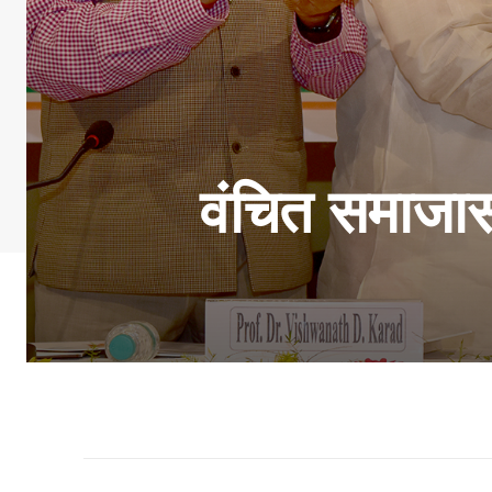
वंचित समाजास