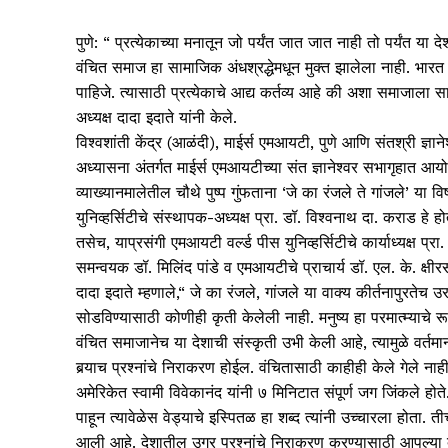
पुणे: “ प्रत्येकाच्या मनातून जो पर्यंत जात जात नाही तो पर्यंत 
वंचित समाज हा सामाजिक अंधश्रद्धेमधून मुक्त झालेला नाही. भारत 
पाहिजे. त्यासाठी प्रत्येकाचे आद्य कर्तव्य आहे की अशा समाजाला सा
अध्यक्ष दादा इदाते यांनी केले.
विश्‍वशांती केंद्र (आळंदी), माईर्स एमआयटी, पुणे आणि संतश्री ज्ञानेश
अध्यासना अंतर्गत माईर्स एमआयटीच्या संत ज्ञानेश्‍वर सभागृहात आयोजि
व्याख्यानमालेतील चौथे पुष्प गुंफताना ‘जे का रंजले ते गांजले’ या 
युनिव्हर्सिटीचे संस्थापक-अध्यक्ष प्रा. डॉ. विश्‍वनाथ दा. कराड हे हो
तसेच, याप्रसंगी एमआयटी वर्ल्ड पीस युनिव्हर्सिटीचे कार्याध्यक्ष प्र
समन्वयक डॉ. मिलिंद पांडे व एमआयटीचे प्राचार्य डॉ. एल. के. क्षीर
दादा इदाते म्हणाले,“ जे का रंजले, गांजले या वाक्य कीर्तनापुरतेच उ
सोडविण्यासाठी कोणीही कृती केलेली नाही. मनुष्य हा परमात्म्याचे
वंचित समाजानेच या देशाची संस्कृती उभी केली आहे, त्यामुळे वर
बर्‍याच प्रश्‍नांचे निराकरण होईल. वंचितासाठी काहीही केले गेले न
अमेरिकेत स्वामी विवेकानंद यांनी ७ मिनिटात संपूर्ण जग जिंकले होते
पाहून त्यावेळेस वेड्याचे इस्पितळ हा शब्द त्यांनी उच्चारला होत
आली आहे. देशातील उग्र प्रश्‍नांचे निराकरण करण्यासाठी आपल्या 