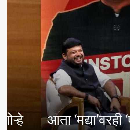
देशाला विश्वगुरू बनवण्य
सरसंघचालक डाॅ. मोहन