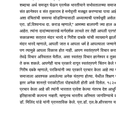
शब्दाचा अर्थ समजून घेऊन प्रत्येक भारतीयाने सभोवतालच्या समाज
संत ज्ञानेश्‍वर व संत तुकाराम हे मनोवृत्ती मजबूत करण्याचा पाया 
अशा वंचितांची समस्या सोडविण्यासाठी अध्यात्माची पार्श्‍वभूमी असेल 
प्रा. डॉ.विश्‍वनाथ दा. कराड म्हणाले,“ आमच्या बालपणी ज्या हाल अ
आहेत. त्यांना दादांच्यासारखे मार्गदर्शक लाभले तर तेही आपली प
सकाळच्या सत्रात मंदार भारदे व गिरीश दाबके यांची व्याख्याने झाल
मंदार भारदे म्हणाले, आपली जात व आपला धर्म हे आपल्याला जन्मान
पण त्यामुळे आपला विकास होत नाही. आपण स्वतंत्रपणे विचार क
तेवढे विचार अस्वितात येतील. असा स्वतंत्र विचार ज्ञानेश्‍वर व त
ते करू शकले. आपणेही याच प्रकारे वागून स्वतंत्रपणे चिंतन केले प
गिरीष दबके म्हणाले, परकियांनी ज्या प्रकारे प्रचार केला आहे त्य
समाजाला आवश्यक असलेल्या अनेक यंत्रणा होत्या. येथील शिक्षण प
इतर अनेक शास्त्रे पराकोटीला पोहचलेली होती असे दिसेल. १८२० म
प्रचार केला आहे की त्यांनी भारतात प्रवेश केल्या नंतरच देश आधुनिक
इतिहासाची कल्पना नव्हती. म्हणूनच भारतीय अस्मिता जागविण्याचे कार
डॉ. मिलिंद पांडे यांनी प्रास्ताविक केले. प्रा.डॉ. एल.के.क्षीरसागर