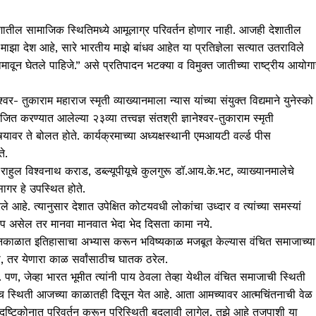
या देशातील सामाजिक स्थितिमध्ये आमूलाग्र परिवर्तन होणार नाही. आजही देशातील
माझा देश आहे, सारे भारतीय माझे बांधव आहेत या प्रतिज्ञेला सत्यात उतराविले
मावून घेतले पाहिजे.” असे प्रतिपादन भटक्या व विमुक्त जातीच्या राष्ट्रीय आयोगा
्‍वर- तुकाराम महाराज स्मृती व्याख्यानमाला न्यास यांच्या संयुक्त विद्यमाने युनेस्को
त करण्यात आलेल्या २३व्या तत्त्वज्ञ संतश्री ज्ञानेश्‍वर-तुकाराम स्मृती
विषयावर ते बोलत होते. कार्यक्रमाच्या अध्यक्षस्थानी एमआयटी वर्ल्ड पीस
ते.
ा. राहुल विश्‍वनाथ कराड, डब्ल्यूपीयूचे कुलगुरू डॉ.आय.के.भट, व्याख्यानमालेचे
सागर हे उपस्थित होते.
रले आहे. त्यानुसार देशात उपेक्षित कोटयवधी लोकांचा उध्दार व त्यांच्या समस्यां
 रूप असेल तर मानवा मानवात भेदा भेद दिसता कामा नये.
्तमानकाळात इतिहासाचा अभ्यास करून भविष्यकाळ मजबूत केल्यास वंचित समाजाच्या
ाही, तर येणारा काळ सर्वांसाठीच घातक ठरेल.
. पण, जेव्हा भारत भूमीत त्यांनी पाय ठेवला तेव्हा येथील वंचित समाजाची स्थिती
ा. तीच स्थिती आजच्या काळातही दिसून येत आहे. आता आमच्यावर आत्मचिंतनाची वेळ
दृष्टिकोनात परिवर्तन करून परिस्थिती बदलावी लागेल. तुझे आहे तुजपाशी या