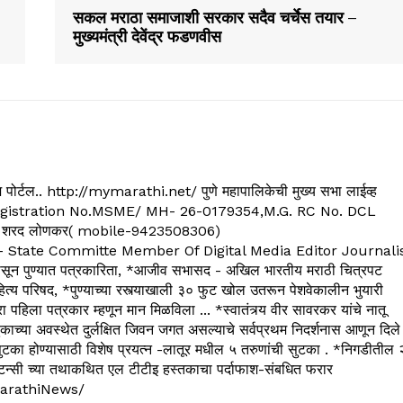
सकल मराठा समाजाशी सरकार सदैव चर्चेस तयार –
मुख्यमंत्री देवेंद्र फडणवीस
्यूज पोर्टल.. http://mymarathi.net/ पुणे महापालिकेची मुख्य सभा लाईव्ह
. C.G.Registration No.MSME/ MH- 26-0179354,M.G. RC No. DCL
 शरद लोणकर( mobile-9423508306)
State Committe Member Of Digital Media Editor Journali
 पुण्यात पत्रकारिता, *आजीव सभासद - अखिल भारतीय मराठी चित्रपट
्य परिषद, *पुण्याच्या रस्त्याखाली ३० फुट खोल उतरून पेशवेकालीन भुयारी
रा पहिला पत्रकार म्हणून मान मिळविला ... *स्वातंत्र्य वीर सावरकर यांचे नातू
काच्या अवस्थेत दुर्लक्षित जिवन जगत असल्याचे सर्वप्रथम निदर्शनास आणून दिले
ुटका होण्यासाठी विशेष प्रयत्न -लातूर मधील ५ तरुणांची सुटका . *निगडीतील 
्सल्टन्सी च्या तथाकथित एल टीटीइ हस्तकाचा पर्दाफाश-संबधित फरार
arathiNews/