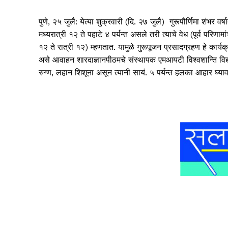
पुणे, २५ जुलै: येत्या शुक्रवारी (दि. २७ जुलै) गुरूपौर्णिमा शंभर व
मध्यरात्री १२ ते पहाटे ४ पर्यन्त असले तरी त्याचे वेध (पूर्व परिण
१२ ते रात्री १२) म्हणतात. यामुळे गुरूपूजन प्रसादग्रहण हे कार्यक्रम
असे आवाहन शारदाज्ञानपीठमचे संस्थापक एमआयटी विश्‍वशान्ति विद्य
रुग्ण, लहान शिशूना असून त्यानी सायं. ५ पर्यन्त हलका आहार घ्यावा,