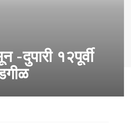
न -दुपारी १२पूर्वी
ाडगीळ