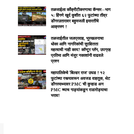
तळजाईला काँक्रीटीकरणाचा कॅन्सर—भाग
५: हिंगणे खुर्द कुशीत ६२ फुटांच्या तीव्र
डोंगरउतारावर बहुमजली इमारतींचे
आक्रमण !
तळजाईतील जलप्रवाह, भूस्खलनाचा
धोका आणि नागरिकांची सुरक्षितता
महत्वाची नाही काय? कॉन्टूर प्लॅन, उपग्रह
प्रतिमा आणि मंजूर नकाशांनी वाढवले
प्रश्न
महापालिकेचे ‘बिल्डर राज’ उघड ! १२
फुटांच्या रस्त्यावरून अवजड वाहतूक, थेट
डोंगरमाथ्यावर PMC ची कुऱ्हाड अन
PMC च्याच गाड्यांकडून राडारोड्याचा
भराव!