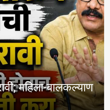
िला-बालकल्याण