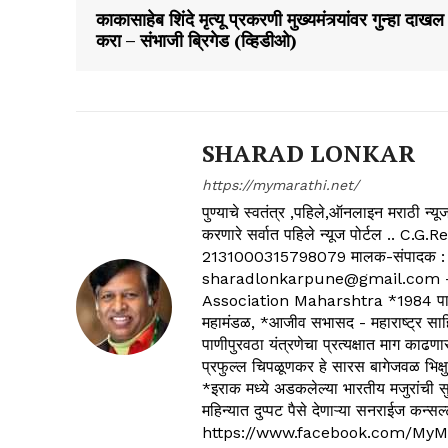
काकासाहेब शिंदे मृत्यू प्रकरणी मुख्यमंत्र्यांवर गुन्हा दाखल
करा – संभाजी ब्रिगेड (व्हिडीओ)
SHARAD LONKAR
https://mymarathi.net/
पुण्याचे स्वतंत्र ,पहिले,ऑनलाइन मराठी न
करणारे सर्वात पहिले न्यूज पोर्टल .
2131000315798079 मालक-संपादक :
sharadlonkarpune@gmail.com - 
Association Maharshtra *1984 पासून
महामंडळ, *आजीव सभासद - महाराष्ट्र साहित
पाणीपुरवठा यंत्रणेचा प्रत्यक्षात माग काढणा
प्रफुल्ल चिपळूणकर हे सारस बागेजवळ भिक्षु
*इराक मध्ये अडकलेल्या भारतीय मजुरांची स
महिन्यात दुप्पट पैसे देणाऱ्या सनराईज कन
https://www.facebook.com/MyM