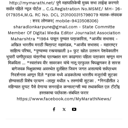
http://mymarathi.net/ पुणे महापालिकेची मुख्य सभा लाईव्ह करणारे
सर्वात पहिले न्यूज पोर्टल .. C.G.Registration No.MSME/ MH- 26-
0179354,M.G. RC No. DCL 2131000315798079 मालक-संपादक
: शरद लोणकर( mobile-9423508306)
sharadlonkarpune@gmail.com - State Committe
Member Of Digital Media Editor Journalist Association
Maharshtra *1984 पासून पुण्यात पत्रकारिता, *आजीव सभासद -
अखिल भारतीय मराठी चित्रपट महामंडळ, *आजीव सभासद - महाराष्ट्र
साहित्य परिषद, *पुण्याच्या रस्त्याखाली ३० फुट खोल उतरून पेशवेकालीन
भुयारी पाणीपुरवठा यंत्रणेचा प्रत्यक्षात माग काढणारा पहिला पत्रकार म्हणून मान
मिळविला ... *स्वातंत्र्य वीर सावरकर यांचे नातू प्रफुल्ल चिपळूणकर हे सारस
बागेजवळ भिक्षुकाच्या अवस्थेत दुर्लक्षित जिवन जगत असल्याचे सर्वप्रथम
निदर्शनास आणून दिले *इराक मध्ये अडकलेल्या भारतीय मजुरांची सुटका
होण्यासाठी विशेष प्रयत्न -लातूर मधील ५ तरुणांची सुटका . *निगडीतील २
महिन्यात दुप्पट पैसे देणाऱ्या सनराईज कन्सल्टन्सी च्या तथाकथित एल टीटीइ
हस्तकाचा पर्दाफाश-संबधित फरार
https://www.facebook.com/MyMarathiNews/