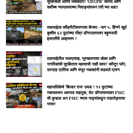
सुरक्षेसाठी अंतिम जबाबदार! ‘UDCPR’ कायदे आणि
सर्वोच्च न्यायालयाच्या निवाड्यांवरून तरी घ्या धडा!
तळजाईला काँक्रीटीकरणाचा कॅन्सर—भाग ५: हिंगणे खुर्द
कुशीत ६२ फुटांच्या तीव्र डोंगरउतारावर बहुमजली
इमारतींचे आक्रमण !
तळजाईतील जलप्रवाह, भूस्खलनाचा धोका आणि
नागरिकांची सुरक्षितता महत्वाची नाही काय? कॉन्टूर प्लॅन,
उपग्रह प्रतिमा आणि मंजूर नकाशांनी वाढवले प्रश्न
महापालिकेचे ‘बिल्डर राज’ उघड ! १२ फुटांच्या
रस्त्यावरून अवजड वाहतूक, थेट डोंगरमाथ्यावर PMC
ची कुऱ्हाड अन PMC च्याच गाड्यांकडून राडारोड्याचा
भराव!