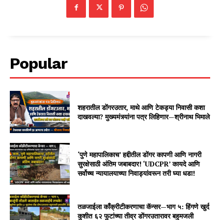
Popular
शहरातील डोंगरउतार, माथे आणि टेकड्या निवासी कशा
दाखवल्या? मुख्यमंत्र्यांना पत्र लिहिणार—श्रीनाथ भिमाले
‘पुणे महापालिकाच’ हद्दीतील डोंगर कापणी आणि नागरी
सुरक्षेसाठी अंतिम जबाबदार! ‘UDCPR’ कायदे आणि
सर्वोच्च न्यायालयाच्या निवाड्यांवरून तरी घ्या धडा!
तळजाईला काँक्रीटीकरणाचा कॅन्सर—भाग ५: हिंगणे खुर्द
कुशीत ६२ फुटांच्या तीव्र डोंगरउतारावर बहुमजली