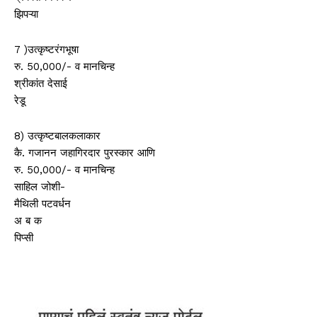
झिपऱ्या
7 )उत्कृष्टरंगभूषा
रु. 50,000/- व मानचिन्ह
श्रीकांत देसाई
रेडू
8) उत्कृष्टबालकलाकार
कै. गजानन जहागिरदार पुरस्कार आणि
रु. 50,000/- व मानचिन्ह
साहिल जोशी-
मैथिली पटवर्धन
अ ब क
पिप्सी