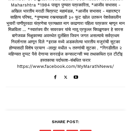
Maharshtra *1984 पासून पुण्यात पत्रकारिता, *आजीव सभासद -
अखिल भारतीय मराठी चित्रपट महामंडळ, *आजीव सभासद - महाराष्ट्र
साहित्य परिषद, *पुण्याच्या रस्त्याखाली ३० फुट खोल उतरून पेशवेकालीन
भुयारी पाणीपुरवठा यंत्रणेचा प्रत्यक्षात माग काढणारा पहिला पत्रकार म्हणून मान
मिळविला ... *स्वातंत्र्य वीर सावरकर यांचे नातू प्रफुल्ल चिपळूणकर हे सारस
बागेजवळ भिक्षुकाच्या अवस्थेत दुर्लक्षित जिवन जगत असल्याचे सर्वप्रथम
निदर्शनास आणून दिले *इराक मध्ये अडकलेल्या भारतीय मजुरांची सुटका
होण्यासाठी विशेष प्रयत्न -लातूर मधील ५ तरुणांची सुटका . *निगडीतील २
महिन्यात दुप्पट पैसे देणाऱ्या सनराईज कन्सल्टन्सी च्या तथाकथित एल टीटीइ
हस्तकाचा पर्दाफाश-संबधित फरार
https://www.facebook.com/MyMarathiNews/
SHARE POST: