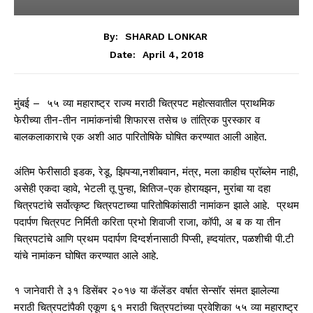
By:
SHARAD LONKAR
April 4, 2018
Date:
मुंबई – ५५ व्या महाराष्ट्र राज्य मराठी चित्रपट महोत्सवातील प्राथमिक
फेरीच्या तीन-तीन नामांकनांची शिफारस तसेच ७ तांत्रिक पुरस्कार व
बालकलाकाराचे एक अशी आठ पारितोषिके घोषित करण्यात आली आहेत.
अंतिम फेरीसाठी इडक, रेडू, झिपऱ्या,नशीबवान, मंत्र, मला काहीच प्रॉब्लेम नाही,
असेही एकदा व्हावे, भेटली तू पुन्हा, क्षितिज-एक होरायझन, मुरांबा या दहा
चित्रपटांचे सर्वोत्कृष्ट चित्रपटाच्या पारितोषिकांसाठी नामांकन झाले आहे. प्रथम
पदार्पण चित्रपट निर्मिती करिता प्रभो शिवाजी राजा, कॉपी, अ ब क या तीन
चित्रपटांचे आणि प्रथम पदार्पण दिग्दर्शनासाठी पिप्सी, ह्दयांतर, पळशीची पी.टी
यांचे नामांकन घोषित करण्यात आले आहे.
१ जानेवारी ते ३१ डिसेंबर २०१७ या कॅलेंडर वर्षात सेन्सॉर संमत झालेल्या
मराठी चित्रपटांपैकी एकूण ६१ मराठी चित्रपटांच्या प्रवेशिका ५५ व्या महाराष्ट्र