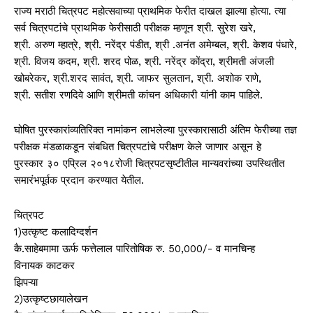
राज्य मराठी चित्रपट महोत्सवाच्या प्राथमिक फेरीत दाखल झाल्या होत्या. त्या
सर्व चित्रपटांचे प्राथमिक फेरीसाठी परीक्षक म्हणून श्री. सुरेश खरे,
श्री. अरुण म्हात्रे, श्री. नरेंद्र पंडीत, श्री .अनंत अमेम्बल, श्री. केशव पंधारे,
श्री. विजय कदम, श्री. शरद पोळ, श्री. नरेंद्र कोंद्रा, श्रीमती अंजली
खोबरेकर, श्री.शरद सावंत, श्री. जाफर सुलतान, श्री. अशोक राणे,
श्री. सतीश रणदिवे आणि श्रीमती कांचन अधिकारी यांनी काम पाहिले.
घोषित पुरस्कारांव्यतिरिक्त नामांकन लाभलेल्या पुरस्कारासाठी अंतिम फेरीच्या तज्ञ
परीक्षक मंडळाकडून संबधित चित्रपटांचे परीक्षण केले जाणार असून हे
पुरस्कार ३० एप्रिल २०१८रोजी चित्रपटसृष्टीतील मान्यवरांच्या उपस्थितीत
समारंभपूर्वक प्रदान करण्यात येतील.
चित्रपट
1)उत्कृष्ट कलादिग्दर्शन
कै.साहेबमामा ऊर्फ फत्तेलाल पारितोषिक रु. 50,000/- व मानचिन्ह
विनायक काटकर
झिपऱ्या
2)उत्कृष्टछायालेखन