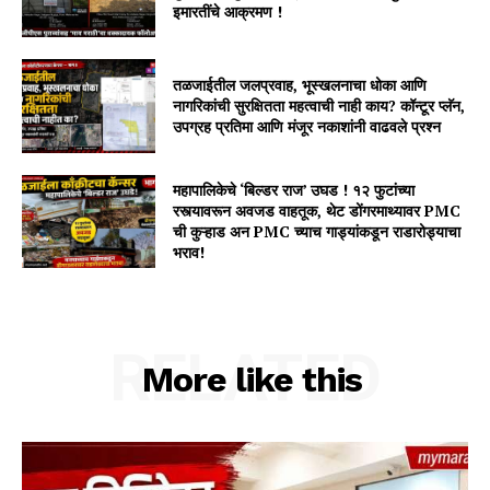
इमारतींचे आक्रमण !
तळजाईतील जलप्रवाह, भूस्खलनाचा धोका आणि
नागरिकांची सुरक्षितता महत्वाची नाही काय? कॉन्टूर प्लॅन,
उपग्रह प्रतिमा आणि मंजूर नकाशांनी वाढवले प्रश्न
महापालिकेचे ‘बिल्डर राज’ उघड ! १२ फुटांच्या
रस्त्यावरून अवजड वाहतूक, थेट डोंगरमाथ्यावर PMC
ची कुऱ्हाड अन PMC च्याच गाड्यांकडून राडारोड्याचा
भराव!
RELATED
More like this