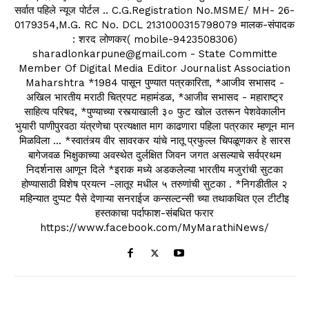
सर्वात पहिले न्यूज पोर्टल .. C.G.Registration No.MSME/ MH- 26-
0179354,M.G. RC No. DCL 2131000315798079 मालक-संपादक
: शरद लोणकर( mobile-9423508306)
sharadlonkarpune@gmail.com - State Committe
Member Of Digital Media Editor Journalist Association
Maharshtra *1984 पासून पुण्यात पत्रकारिता, *आजीव सभासद -
अखिल भारतीय मराठी चित्रपट महामंडळ, *आजीव सभासद - महाराष्ट्र
साहित्य परिषद, *पुण्याच्या रस्त्याखाली ३० फुट खोल उतरून पेशवेकालीन
भुयारी पाणीपुरवठा यंत्रणेचा प्रत्यक्षात माग काढणारा पहिला पत्रकार म्हणून मान
मिळविला ... *स्वातंत्र्य वीर सावरकर यांचे नातू प्रफुल्ल चिपळूणकर हे सारस
बागेजवळ भिक्षुकाच्या अवस्थेत दुर्लक्षित जिवन जगत असल्याचे सर्वप्रथम
निदर्शनास आणून दिले *इराक मध्ये अडकलेल्या भारतीय मजुरांची सुटका
होण्यासाठी विशेष प्रयत्न -लातूर मधील ५ तरुणांची सुटका . *निगडीतील २
महिन्यात दुप्पट पैसे देणाऱ्या सनराईज कन्सल्टन्सी च्या तथाकथित एल टीटीइ
हस्तकाचा पर्दाफाश-संबधित फरार
https://www.facebook.com/MyMarathiNews/