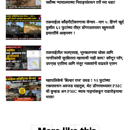
सर्वोच्च न्यायालयाच्या निवाड्यांवरून तरी घ्या धडा!
तळजाईला काँक्रीटीकरणाचा कॅन्सर—भाग ५: हिंगणे खुर्द
कुशीत ६२ फुटांच्या तीव्र डोंगरउतारावर बहुमजली
इमारतींचे आक्रमण !
तळजाईतील जलप्रवाह, भूस्खलनाचा धोका आणि
नागरिकांची सुरक्षितता महत्वाची नाही काय? कॉन्टूर प्लॅन,
उपग्रह प्रतिमा आणि मंजूर नकाशांनी वाढवले प्रश्न
महापालिकेचे ‘बिल्डर राज’ उघड ! १२ फुटांच्या
रस्त्यावरून अवजड वाहतूक, थेट डोंगरमाथ्यावर PMC
ची कुऱ्हाड अन PMC च्याच गाड्यांकडून राडारोड्याचा
भराव!