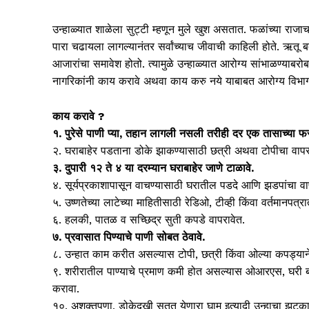
उन्हाळ्यात शाळेला सुट्टी म्हणून मुले खुश असतात. फळांच्या राजा
पारा चढायला लागल्यानंतर सर्वांच्याच जीवाची काहिली होते. ऋतू बद
आजारांचा समावेश होतो. त्यामुळे उन्हाळ्यात आरोग्य सांभाळण्याबरोब
नागरिकांनी काय करावे अथवा काय करु नये याबाबत आरोग्य विभागाक
काय करावे ?
१. पुरेसे पाणी प्या, तहान लागली नसली तरीही दर एक तासाच्या फरक
२. घराबाहेर पडताना डोके झाकण्यासाठी छत्री अथवा टोपीचा वाप
३. दुपारी १२ ते ४ या दरम्यान घराबाहेर जाणे टाळावे.
४. सूर्यप्रकाशापासून वाचण्यासाठी घरातील पडदे आणि झडपांचा व
५. उष्णतेच्या लाटेच्या माहितीसाठी रेडिओ, टीव्ही किंवा वर्तमानपत
६. हलकी, पातळ व सच्छिद्र सुती कपडे वापरावेत.
७. प्रवासात पिण्याचे पाणी सोबत ठेवावे.
८. उन्हात काम करीत असल्यास टोपी, छत्री किंवा ओल्या कपड्याने
९. शरीरातील पाण्याचे प्रमाण कमी होत असल्यास ओआरएस, घरी बनवण
करावा.
१०. अशक्तपणा, डोकेदुखी सतत येणारा घाम इत्यादी उन्हाचा झटक