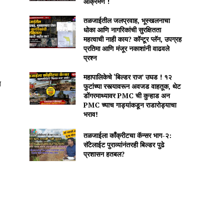
आक्रमण !
तळजाईतील जलप्रवाह, भूस्खलनाचा
धोका आणि नागरिकांची सुरक्षितता
महत्वाची नाही काय? कॉन्टूर प्लॅन, उपग्रह
प्रतिमा आणि मंजूर नकाशांनी वाढवले
प्रश्न
महापालिकेचे ‘बिल्डर राज’ उघड ! १२
त
फुटांच्या रस्त्यावरून अवजड वाहतूक, थेट
डोंगरमाथ्यावर PMC ची कुऱ्हाड अन
PMC च्याच गाड्यांकडून राडारोड्याचा
भराव!
तळजाईला कॉंक्रीटचा कॅन्सर भाग-२:
सॅटेलाईट पुराव्यांनंतरही बिल्डर पुढे
प्रशासन हतबल?