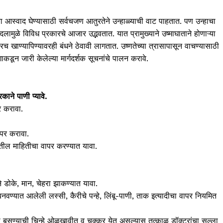
चा आस्वाद घेण्यासाठी सर्वचजण आतुरतेने उन्हाळ्याची वाट पाहतात. पण उन्हाचा
लामुळे विविध प्रकारचे आजार उद्भवतात. यात प्रामुख्याने उष्माघाताने होणाऱ्या
रच खाण्यापिण्यावरही बंधने ठेवावी लागतात. उष्णतेच्या त्रासापासून वाचण्यासाठी
डून जारी केलेल्या मार्गदर्शक सूचनांचे पालन करावे.
ाने पाणी प्यावे.
र करावा.
ापर करावा.
्रातील माहितीचा वापर करण्यात यावा.
 डोके, मान, चेहरा झाकण्यात यावा.
्यात आलेली लस्सी, कैरीचे पन्हे, लिंबू-पाणी, ताक इत्यादीचा वापर नियमित
ा बसण्याची चिन्हे ओळखावीत व चक्कर येत असल्यास तत्काळ डॉक्टरांचा सल्ला