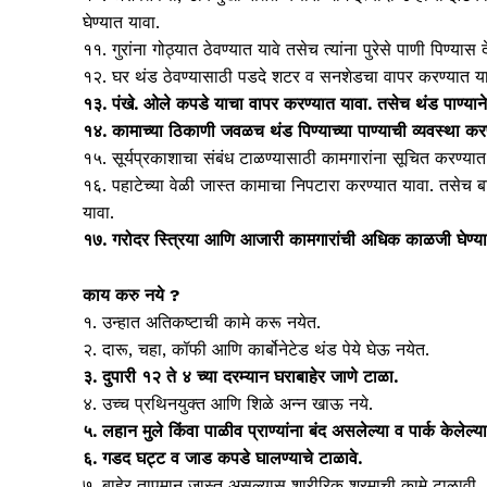
घेण्यात यावा.
११. गुरांना गोठ्यात ठेवण्यात यावे तसेच त्यांना पुरेसे पाणी पिण्यास द
१२. घर थंड ठेवण्यासाठी पडदे शटर व सनशेडचा वापर करण्यात यावा
१३. पंखे. ओले कपडे याचा वापर करण्यात यावा. तसेच थंड पाण्याने 
१४. कामाच्या ठिकाणी जवळच थंड पिण्याच्या पाण्याची व्यवस्था कर
१५. सूर्यप्रकाशाचा संबंध टाळण्यासाठी कामगारांना सूचित करण्यात 
१६. पहाटेच्या वेळी जास्त कामाचा निपटारा करण्यात यावा. तसेच 
यावा.
१७. गरोदर स्त्रिया आणि आजारी कामगारांची अधिक काळजी घेण्या
काय करु नये ?
१. उन्हात अतिकष्टाची कामे करू नयेत.
२. दारू, चहा, कॉफी आणि कार्बोनेटेड थंड पेये घेऊ नयेत.
३. दुपारी १२ ते ४ च्या दरम्यान घराबाहेर जाणे टाळा.
४. उच्च प्रथिनयुक्त आणि शिळे अन्न खाऊ नये.
५. लहान मुले किंवा पाळीव प्राण्यांना बंद असलेल्या व पार्क केलेल्य
६. गडद घट्ट व जाड कपडे घालण्याचे टाळावे.
७. बाहेर तापमान जास्त असल्यास शारीरिक श्रमाची कामे टाळावी.