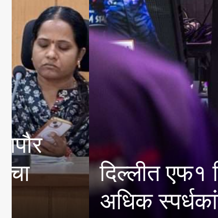
रांहून
प्राचार्य डॉ
विविध गुणदर्श