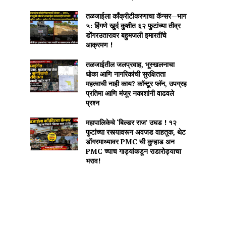
तळजाईला काँक्रीटीकरणाचा कॅन्सर—भाग
५: हिंगणे खुर्द कुशीत ६२ फुटांच्या तीव्र
डोंगरउतारावर बहुमजली इमारतींचे
आक्रमण !
तळजाईतील जलप्रवाह, भूस्खलनाचा
धोका आणि नागरिकांची सुरक्षितता
महत्वाची नाही काय? कॉन्टूर प्लॅन, उपग्रह
प्रतिमा आणि मंजूर नकाशांनी वाढवले
प्रश्न
महापालिकेचे ‘बिल्डर राज’ उघड ! १२
फुटांच्या रस्त्यावरून अवजड वाहतूक, थेट
डोंगरमाथ्यावर PMC ची कुऱ्हाड अन
PMC च्याच गाड्यांकडून राडारोड्याचा
भराव!