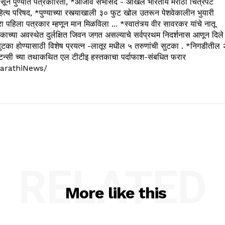
 पुण्यात पत्रकारिता, *आजीव सभासद - अखिल भारतीय मराठी चित्रपट
्य परिषद, *पुण्याच्या रस्त्याखाली ३० फुट खोल उतरून पेशवेकालीन भुयारी
रा पहिला पत्रकार म्हणून मान मिळविला ... *स्वातंत्र्य वीर सावरकर यांचे नातू
काच्या अवस्थेत दुर्लक्षित जिवन जगत असल्याचे सर्वप्रथम निदर्शनास आणून दिले
ुटका होण्यासाठी विशेष प्रयत्न -लातूर मधील ५ तरुणांची सुटका . *निगडीतील 
्सल्टन्सी च्या तथाकथित एल टीटीइ हस्तकाचा पर्दाफाश-संबधित फरार
arathiNews/
RELATED
More like this