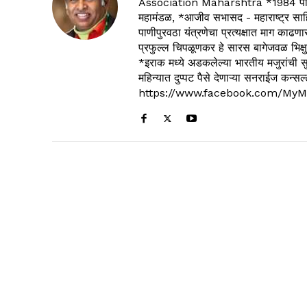
Association Maharshtra *1984 पासून
महामंडळ, *आजीव सभासद - महाराष्ट्र साहित
पाणीपुरवठा यंत्रणेचा प्रत्यक्षात माग काढणा
प्रफुल्ल चिपळूणकर हे सारस बागेजवळ भिक्षु
*इराक मध्ये अडकलेल्या भारतीय मजुरांची स
महिन्यात दुप्पट पैसे देणाऱ्या सनराईज कन
https://www.facebook.com/MyM