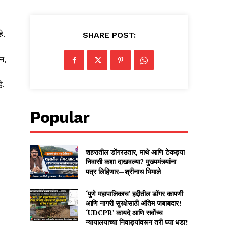
े.
SHARE POST:
न,
े.
Popular
शहरातील डोंगरउतार, माथे आणि टेकड्या
निवासी कशा दाखवल्या? मुख्यमंत्र्यांना
पत्र लिहिणार—श्रीनाथ भिमाले
‘पुणे महापालिकाच’ हद्दीतील डोंगर कापणी
आणि नागरी सुरक्षेसाठी अंतिम जबाबदार!
‘UDCPR’ कायदे आणि सर्वोच्च
न्यायालयाच्या निवाड्यांवरून तरी घ्या धडा!