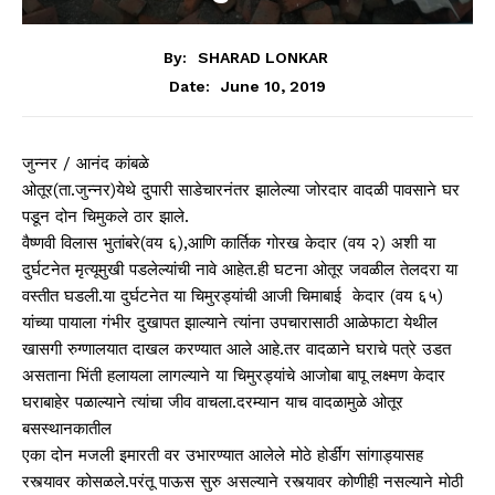
By:
SHARAD LONKAR
June 10, 2019
Date:
जुन्नर / आनंद कांबळे
ओतूर(ता.जुन्नर)येथे दुपारी साडेचारनंतर झालेल्या जोरदार वादळी पावसाने घर
पडून दोन चिमुकले ठार झाले.
वैष्णवी विलास भुतांबरे(वय ६),आणि कार्तिक गोरख केदार (वय २) अशी या
दुर्घटनेत मृत्यूमुखी पडलेल्यांची नावे आहेत.ही घटना ओतूर जवळील तेलदरा या
वस्तीत घडली.या दुर्घटनेत या चिमुरड्यांची आजी चिमाबाई केदार (वय ६५)
यांच्या पायाला गंभीर दुखापत झाल्याने त्यांना उपचारासाठी आळेफाटा येथील
खासगी रुग्णालयात दाखल करण्यात आले आहे.तर वादळाने घराचे पत्रे उडत
असताना भिंती हलायला लागल्याने या चिमुरड्यांचे आजोबा बापू लक्ष्मण केदार
घराबाहेर पळाल्याने त्यांचा जीव वाचला.दरम्यान याच वादळामुळे ओतूर
बसस्थानकातील
एका दोन मजली इमारती वर उभारण्यात आलेले मोठे होर्डींग सांगाड्यासह
रस्त्यावर कोसळले.परंतू पाऊस सुरु असल्याने रस्त्यावर कोणीही नसल्याने मोठी