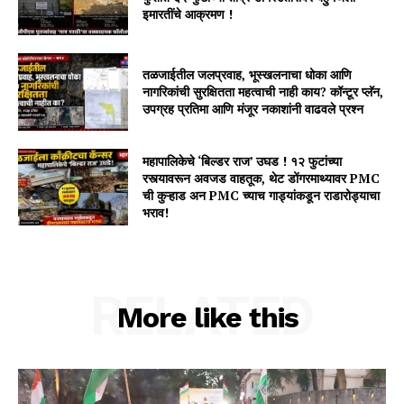
इमारतींचे आक्रमण !
तळजाईतील जलप्रवाह, भूस्खलनाचा धोका आणि
नागरिकांची सुरक्षितता महत्वाची नाही काय? कॉन्टूर प्लॅन,
उपग्रह प्रतिमा आणि मंजूर नकाशांनी वाढवले प्रश्न
महापालिकेचे ‘बिल्डर राज’ उघड ! १२ फुटांच्या
रस्त्यावरून अवजड वाहतूक, थेट डोंगरमाथ्यावर PMC
ची कुऱ्हाड अन PMC च्याच गाड्यांकडून राडारोड्याचा
भराव!
RELATED
More like this