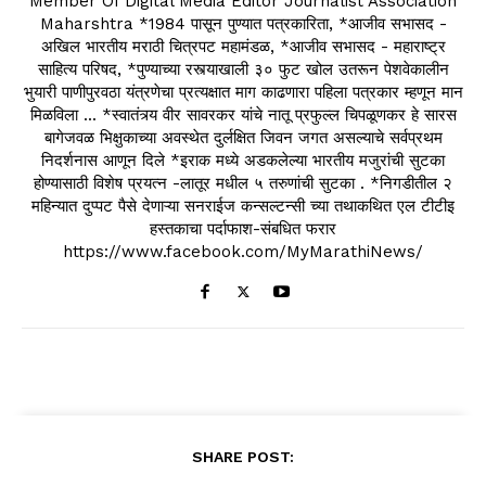
Member Of Digital Media Editor Journalist Association
Maharshtra *1984 पासून पुण्यात पत्रकारिता, *आजीव सभासद -
अखिल भारतीय मराठी चित्रपट महामंडळ, *आजीव सभासद - महाराष्ट्र
साहित्य परिषद, *पुण्याच्या रस्त्याखाली ३० फुट खोल उतरून पेशवेकालीन
भुयारी पाणीपुरवठा यंत्रणेचा प्रत्यक्षात माग काढणारा पहिला पत्रकार म्हणून मान
मिळविला ... *स्वातंत्र्य वीर सावरकर यांचे नातू प्रफुल्ल चिपळूणकर हे सारस
बागेजवळ भिक्षुकाच्या अवस्थेत दुर्लक्षित जिवन जगत असल्याचे सर्वप्रथम
निदर्शनास आणून दिले *इराक मध्ये अडकलेल्या भारतीय मजुरांची सुटका
होण्यासाठी विशेष प्रयत्न -लातूर मधील ५ तरुणांची सुटका . *निगडीतील २
महिन्यात दुप्पट पैसे देणाऱ्या सनराईज कन्सल्टन्सी च्या तथाकथित एल टीटीइ
हस्तकाचा पर्दाफाश-संबधित फरार
https://www.facebook.com/MyMarathiNews/
SHARE POST: