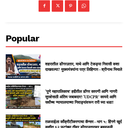
Popular
शहरातील डोंगरउतार, माथे आणि टेकड्या निवासी कशा
दाखवल्या? मुख्यमंत्र्यांना पत्र लिहिणार—श्रीनाथ भिमाले
‘पुणे महापालिकाच’ हद्दीतील डोंगर कापणी आणि नागरी
सुरक्षेसाठी अंतिम जबाबदार! ‘UDCPR’ कायदे आणि
सर्वोच्च न्यायालयाच्या निवाड्यांवरून तरी घ्या धडा!
तळजाईला काँक्रीटीकरणाचा कॅन्सर—भाग ५: हिंगणे खुर्द
कुशीत ६२ फुटांच्या तीव्र डोंगरउतारावर बहुमजली