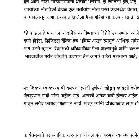
देणे आणि नोटा साठवणाऱ्यांना धडकी भरविणे, हा त्यातला हेतू आहे. 
रुपयांच्या नोटांपैकी केवळ एक तृतीयांश नोटा परत व्यवस्थेत ये
या पावलातून जमा करण्यात आलेला पैसा गरिबांच्या कल्याणासाठी ख
“हे पाऊल हे भारताला कॅशलेस बनविण्याच्या दिशेने उचलण्यात आले आह
कमी होईल. डिजिटल बँकिंग हेच भविष्य असून त्यामुळे आर्थिक सर्
भाग पडते म्हणून. बँकांमध्ये अधिकाधिक पैसा आल्यामुळे आणि चल
भारतातील गरीब लोकांचे कल्याण हेच आमचे पहिले प्राधान्य आहे,” 
प्राप्तिकर बंद करण्याची कल्पना त्यांनी पूर्णपणे खोडून काढली 
पंतप्रधान मोदी यांना माहीत आहे. आणखी अनेक बाबी होणार आहेत. य
यातून लगेच फायदा मिळणार नाही, मात्र त्यांनी दीर्घकाळात लाभ ह
कार्यक्रमाचे प्रास्ताविक करताना गोयल गंगा ग्रुपचे व्यवस्थापक