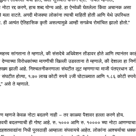
ा नोटा रद्द करणे, हाच शब्द योग्य आहे. हा ऐनवेळी घेतलेला किंवा अचानक असा
से मला वाटते. अगदी मोजक्या लोकांना त्याची माहिती होती आणि येथे उपस्थित
. ही अत्यंत ऐतिहासिक कृती असल्यामुळे आम्ही सगळेच रोमांचित झालो होतो.”
े महत्त्व सांगताना ते म्हणाले, की संसदेचे अधिवेशन तोंडावर होते आणि त्यानंतर का
ण्याच्या विरोधकांच्या मागणीची खिल्ली उडवताना ते म्हणाले, की देशाला हा निर्
खम झाली आहे. निश्चलनीकरणाला संघटीत लूट म्हणणाऱ्या माजी पंतप्रधान डॉ.
 किती संघटीत होत्या, १.७० लाख कोटी रुपये २जी घोटाळ्यात आणि १.८६ कोटी रुपये
” असे ते म्हणाले.
रण म्हणजे केवळ नोटा बदलणे नाही – तर काळ्या पैशावर हल्ला करणे होय.
वयी बदलण्याची ही गोष्ट आहे. रु. ५००० आणि रु. १०००० च्या नोटा आणण्याचा
हशतवाद्यांना निधी पुरवठाही आम्हाला संपवायचे आहेत. लोकांना आश्चर्याचा धक्क