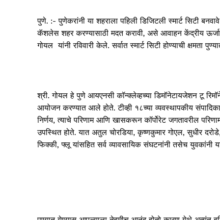
पुणे. :- पुणेकरांनी या शहराला पहिली डिजिटली स्मार्ट सिटी बनवावे
कॅशलेस शहर करण्यासाठी मदत करावी, असे आवाहन केंद्रीय ऊर्जा, को
गोयल यांनी रविवारी केले. सर्वात स्मार्ट सिटी होण्याची क्षमता पुण्
श्री. गोयल हे पुणे आयएनसी कॉन्क्लेव्हच्या डिमॉनेटायजेशन टू रिमॉ
आयोजन करण्यात आले होते. टीव्ही १८च्या व्यवस्थापकीय संपादिक
निर्णय, त्याचे परिणाम आणि खासकरून कॉर्पोरेट जगतावरील परिणाम य
उपस्थित होते. यात अतुल चोरडिया, कृष्णकुमार गोएल, सुधीर दरोडे,
फिक्की, फ्लू यांसहित सर्व व्यावसायिक संघटनांनी तसेच युवकांनी या
पुण्यात येण्यास आपल्याला नेहमीच आनंद होतो कारण येथे अत्यंत बु