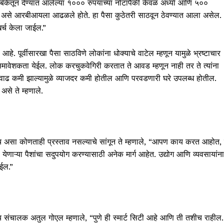
बँकेतून देण्यात आलेल्या १००० रुपयांच्या नोटांपैकी केवळ अर्ध्या आणि ५००
तात, असे आरबीआयला आढळले होते. हा पैसा कुठेतरी साठवून ठेवण्यात आला असेल.
र्च केला जाईल.”
े. पूर्वीसारखा पैसा साठविणे लोकांना धोक्याचे वाटेल म्हणून यामुळे भ्रष्टाचार
वसमावेशकता येईल. लोक करचुकवेगिरी करतात ते आवड म्हणून नाही तर ते त्यांना
नवाढ कमी झाल्यामुळे व्याजदर कमी होतील आणि परवडणारी घरे उपलब्ध होतील.
असे ते म्हणाले.
तसेच असा कोणताही प्रस्ताव नसल्याचे सांगून ते म्हणाले, “आपण काय करत आहोत, 
ेणाऱ्या पैशांचा सदुपयोग करण्यासाठी अनेक मार्ग आहेत. उद्योग आणि व्यवसायांना
ोईल.”
ीय संचालक अतुल गोएल म्हणाले, “पुणे ही स्मार्ट सिटी आहे आणि ती तशीच राहील.