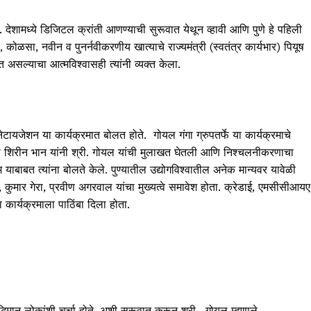
. देशामध्ये डिजिटल क्रांती आणण्याची सुरूवात येथून व्हावी आणि पुणे हे पहिली
ळसा, नवीन व पुनर्नवीकरणीय खात्याचे राज्यमंत्री (स्वतंत्र कार्यभार) पियूष
यात असल्याचा आत्मविश्वासही त्यांनी व्यक्त केला.
नेटायजेशन या कार्यक्रमात बोलत होते. गोयल गंगा ग्रुपतर्फे या कार्यक्रमाचे
ा शिरीन भान यांनी श्री. गोयल यांची मुलाखत घेतली आणि निश्चलनीकरणाचा
ाबाबत त्यांना बोलते केले. पुण्यातील उद्योगविश्वातील अनेक मान्यवर यावेळी
 कुमार गेरा, प्रवीण अगरवाल यांचा मुख्यत्वे समावेश होता. क्रेडाई, एमसीसीआयए
 कार्यक्रमाला पाठिंबा दिला होता.
द्धिमान लोकांशी चर्चा होते, अशी सुरूवात करून श्री. गोयल म्हणाले,