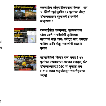
तळजाईला काँक्रीटीकरणाचा कॅन्सर—भाग
५: हिंगणे खुर्द कुशीत ६२ फुटांच्या तीव्र
डोंगरउतारावर बहुमजली इमारतींचे
आक्रमण !
तळजाईतील जलप्रवाह, भूस्खलनाचा
धोका आणि नागरिकांची सुरक्षितता
महत्वाची नाही काय? कॉन्टूर प्लॅन, उपग्रह
ही
प्रतिमा आणि मंजूर नकाशांनी वाढवले
णय
प्रश्न
महापालिकेचे ‘बिल्डर राज’ उघड ! १२
फुटांच्या रस्त्यावरून अवजड वाहतूक, थेट
डोंगरमाथ्यावर PMC ची कुऱ्हाड अन
PMC च्याच गाड्यांकडून राडारोड्याचा
भराव!
ा