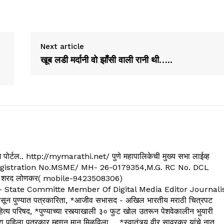
Next article
खूब लडी मर्दानी वो झॉंसी वाली रानी थी…..
्यूज पोर्टल.. http://mymarathi.net/ पुणे महापालिकेची मुख्य सभा लाईव्ह
. C.G.Registration No.MSME/ MH- 26-0179354,M.G. RC No. DCL
 शरद लोणकर( mobile-9423508306)
State Committe Member Of Digital Media Editor Journali
 पुण्यात पत्रकारिता, *आजीव सभासद - अखिल भारतीय मराठी चित्रपट
्य परिषद, *पुण्याच्या रस्त्याखाली ३० फुट खोल उतरून पेशवेकालीन भुयारी
रा पहिला पत्रकार म्हणून मान मिळविला ... *स्वातंत्र्य वीर सावरकर यांचे नातू