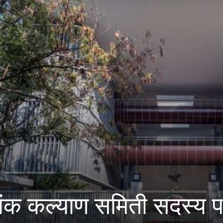
्मक वापर करावा:पुणे पोल
ा आवाहन