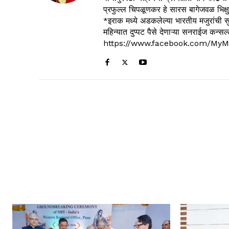
प्रफुल्ल चिपळूणकर हे सारस बागेजवळ भिक्षु
*इराक मध्ये अडकलेल्या भारतीय मजुरांची स
महिन्यात दुप्पट पैसे देणाऱ्या सनराईज कन
https://www.facebook.com/MyM