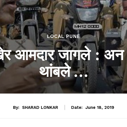
LOCAL PUNE
 अखेर आमदार जागले : अ
थांबले …
By:
SHARAD LONKAR
Date:
June 18, 2019