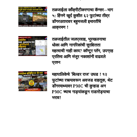
तळजाईला काँक्रीटीकरणाचा कॅन्सर—भाग
५: हिंगणे खुर्द कुशीत ६२ फुटांच्या तीव्र
डोंगरउतारावर बहुमजली इमारतींचे
आक्रमण !
तळजाईतील जलप्रवाह, भूस्खलनाचा
धोका आणि नागरिकांची सुरक्षितता
महत्वाची नाही काय? कॉन्टूर प्लॅन, उपग्रह
प्रतिमा आणि मंजूर नकाशांनी वाढवले
प्रश्न
महापालिकेचे ‘बिल्डर राज’ उघड ! १२
फुटांच्या रस्त्यावरून अवजड वाहतूक, थेट
डोंगरमाथ्यावर PMC ची कुऱ्हाड अन
PMC च्याच गाड्यांकडून राडारोड्याचा
भराव!