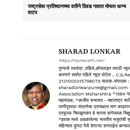
राष्ट्रसेवा प्रतिष्ठानच्या वतीने दिवड गावात मोफत धान्य
वाटप
SHARAD LONKAR
https://mymarathi.net/
पुण्याचे स्वतंत्र ,पहिले,ऑनलाइन मराठी न
करणारे सर्वात पहिले न्यूज पोर्टल .
2131000315798079 मालक-संपादक :
sharadlonkarpune@gmail.com - 
Association Maharshtra *1984 पासून
महामंडळ, *आजीव सभासद - महाराष्ट्र साहित
पाणीपुरवठा यंत्रणेचा प्रत्यक्षात माग काढणा
प्रफुल्ल चिपळूणकर हे सारस बागेजवळ भिक्षु
*इराक मध्ये अडकलेल्या भारतीय मजुरांची स
महिन्यात दुप्पट पैसे देणाऱ्या सनराईज कन