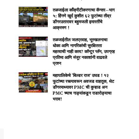
तळजाईला काँक्रीटीकरणाचा कॅन्सर—भाग
५: हिंगणे खुर्द कुशीत ६२ फुटांच्या तीव्र
डोंगरउतारावर बहुमजली इमारतींचे
आक्रमण !
तळजाईतील जलप्रवाह, भूस्खलनाचा
धोका आणि नागरिकांची सुरक्षितता
महत्वाची नाही काय? कॉन्टूर प्लॅन, उपग्रह
प्रतिमा आणि मंजूर नकाशांनी वाढवले
प्रश्न
महापालिकेचे ‘बिल्डर राज’ उघड ! १२
फुटांच्या रस्त्यावरून अवजड वाहतूक, थेट
डोंगरमाथ्यावर PMC ची कुऱ्हाड अन
PMC च्याच गाड्यांकडून राडारोड्याचा
भराव!