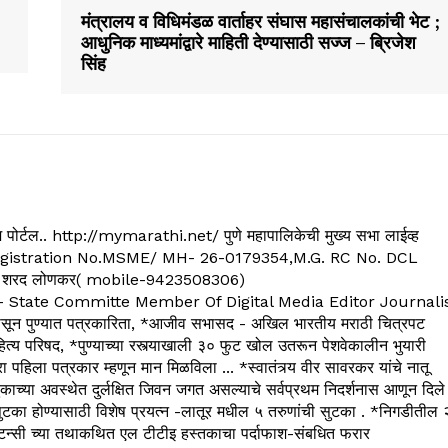
मंत्रालय व विधिमंडळ वार्ताहर संघास महासंचालकांची भेट ;
आधुनिक माध्यमांद्वारे माहिती देण्यासाठी सज्ज – ब्रिजेश
सिंह
्यूज पोर्टल.. http://mymarathi.net/ पुणे महापालिकेची मुख्य सभा लाईव्ह
. C.G.Registration No.MSME/ MH- 26-0179354,M.G. RC No. DCL
 शरद लोणकर( mobile-9423508306)
State Committe Member Of Digital Media Editor Journali
 पुण्यात पत्रकारिता, *आजीव सभासद - अखिल भारतीय मराठी चित्रपट
्य परिषद, *पुण्याच्या रस्त्याखाली ३० फुट खोल उतरून पेशवेकालीन भुयारी
रा पहिला पत्रकार म्हणून मान मिळविला ... *स्वातंत्र्य वीर सावरकर यांचे नातू
काच्या अवस्थेत दुर्लक्षित जिवन जगत असल्याचे सर्वप्रथम निदर्शनास आणून दिले
ुटका होण्यासाठी विशेष प्रयत्न -लातूर मधील ५ तरुणांची सुटका . *निगडीतील 
्सल्टन्सी च्या तथाकथित एल टीटीइ हस्तकाचा पर्दाफाश-संबधित फरार