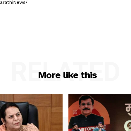
arathiNews/
RELATED
More like this