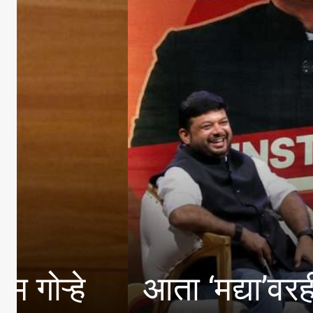
आता ‘मद्या’वरही ‘एफडीए’च