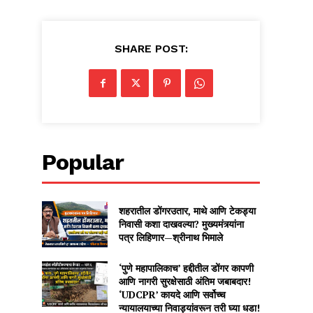
SHARE POST:
Popular
शहरातील डोंगरउतार, माथे आणि टेकड्या
निवासी कशा दाखवल्या? मुख्यमंत्र्यांना
पत्र लिहिणार—श्रीनाथ भिमाले
‘पुणे महापालिकाच’ हद्दीतील डोंगर कापणी
आणि नागरी सुरक्षेसाठी अंतिम जबाबदार!
‘UDCPR’ कायदे आणि सर्वोच्च
न्यायालयाच्या निवाड्यांवरून तरी घ्या धडा!