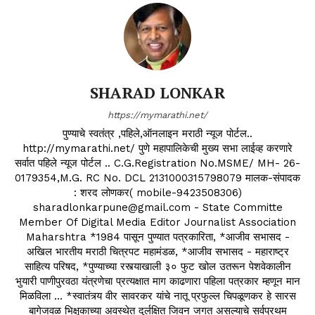
SHARAD LONKAR
https://mymarathi.net/
पुण्याचे स्वतंत्र ,पहिले,ऑनलाइन मराठी न्यूज पोर्टल..
http://mymarathi.net/ पुणे महापालिकेची मुख्य सभा लाईव्ह करणारे
सर्वात पहिले न्यूज पोर्टल .. C.G.Registration No.MSME/ MH- 26-
0179354,M.G. RC No. DCL 2131000315798079 मालक-संपादक
: शरद लोणकर( mobile-9423508306)
sharadlonkarpune@gmail.com - State Committe
Member Of Digital Media Editor Journalist Association
Maharshtra *1984 पासून पुण्यात पत्रकारिता, *आजीव सभासद -
अखिल भारतीय मराठी चित्रपट महामंडळ, *आजीव सभासद - महाराष्ट्र
साहित्य परिषद, *पुण्याच्या रस्त्याखाली ३० फुट खोल उतरून पेशवेकालीन
भुयारी पाणीपुरवठा यंत्रणेचा प्रत्यक्षात माग काढणारा पहिला पत्रकार म्हणून मान
मिळविला ... *स्वातंत्र्य वीर सावरकर यांचे नातू प्रफुल्ल चिपळूणकर हे सारस
बागेजवळ भिक्षुकाच्या अवस्थेत दुर्लक्षित जिवन जगत असल्याचे सर्वप्रथम