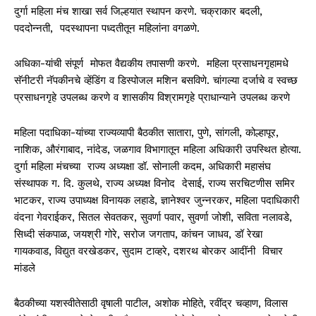
दुर्गा महिला मंच शाखा सर्व जिल्हयात स्‍थापन करणे. चक्राकार बदली,
पददोन्नती, पदस्थापना पध्दतीतून महिलांना वगळणे.
अधिका-यांची संपूर्ण मोफत वैद्यकीय तपासणी करणे. महिला प्रसाधनगृहामधे
सॅनीटरी नॅपकीनचे व्हेंडिंग व डिस्पोजल मशिन बसविणे. चांगल्या दर्जाचे व स्वच्छ
प्रसाधनगृहे उपलब्ध करणे व शासकीय विश्रामगृहे प्राधान्याने उपलब्ध करणे
महिला पदाधिका-यांच्‍या राज्यव्यापी बैठकीत सातारा, पुणे, सांगली, कोल्हापूर,
नाशिक, औरंगाबाद, नांदेड, जळगाव विभागातून महिला अधिकारी उपस्थित होत्या.
दुर्गा महिला मंचच्‍या राज्य अध्यक्षा डॉ. सोनाली कदम, अधिकारी महासंघ
संस्थापक ग. दि. कुलथे, राज्य अध्यक्ष विनोद देसाई, राज्य सरचिटणीस समिर
भाटकर, राज्य उपाध्यक्ष विनायक लहाडे, ज्ञानेश्वर जुन्नरकर, महिला पदाधिकारी
वंदना गेवराईकर, सितल सेवतकर, सुवर्णा पवार, सुवर्णा जोशी, सविता नलावडे,
सिध्दी संकपाळ, जयश्री गोरे, सरोज जगताप, कांचन जाधव, डॉ रेखा
गायकवाड, विद्युत वरखेडकर, सुदाम टाव्हरे, दशरथ बोरकर आदींनी विचार
मांडले
बैठकीच्‍या यशस्‍वीतेसाठी वृषाली पाटील, अशोक मोहिते, रवींद्र चव्हाण, विलास