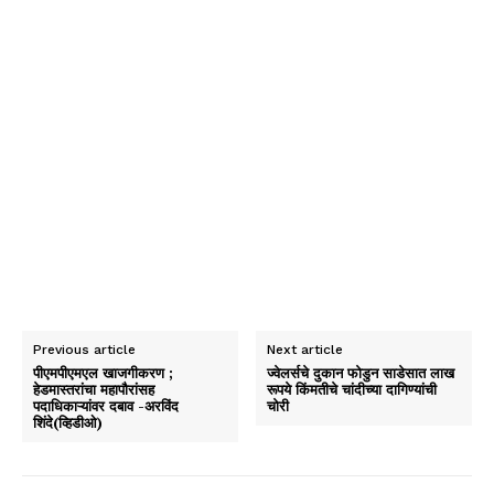
Previous article
Next article
पीएमपीएमएल खाजगीकरण ;
ज्वेलर्सचे दुकान फोडुन साडेसात लाख
हेडमास्तरांचा महापौरांसह
रूपये किंमतीचे चांदीच्या दागिण्यांची
पदाधिकाऱ्यांवर दबाव -अरविंद
चोरी
शिंदे(व्हिडीओ)