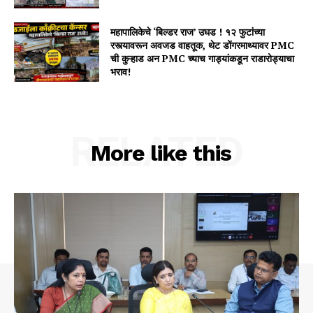
महापालिकेचे ‘बिल्डर राज’ उघड ! १२ फुटांच्या
रस्त्यावरून अवजड वाहतूक, थेट डोंगरमाथ्यावर PMC
ची कुऱ्हाड अन PMC च्याच गाड्यांकडून राडारोड्याचा
भराव!
RELATED
More like this