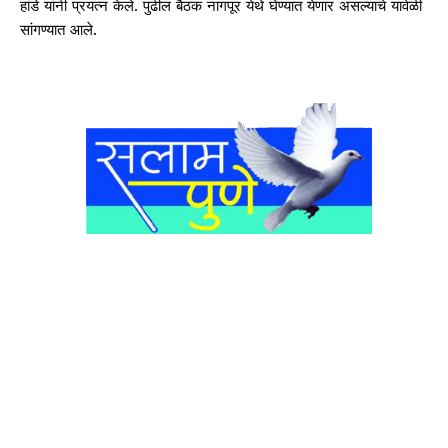
हांडे यांनी प्रयत्न केले. पुढील बैठक नागपूर येथे घेण्यात येणार असल्‍याचे यावेळी
सांगण्‍यात आले.