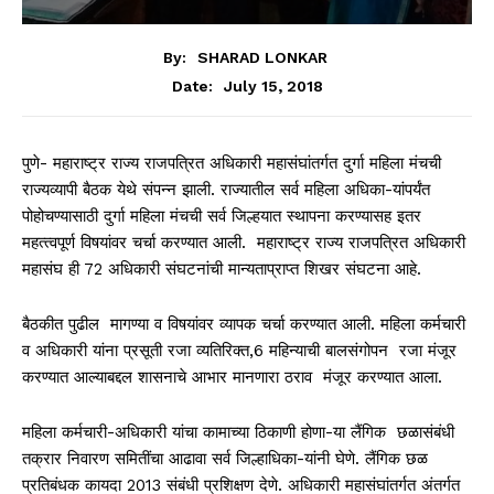
By:
SHARAD LONKAR
July 15, 2018
Date:
पुणे- महाराष्ट्र राज्य राजपत्रित अधिकारी महासंघांतर्गत दुर्गा महिला मंचची
राज्यव्यापी बैठक येथे संपन्न झाली. राज्‍यातील सर्व महिला अधिका-यांपर्यंत
पोहोचण्‍यासाठी दुर्गा महिला मंचची सर्व जिल्हयात स्थापना करण्‍यासह इतर
महत्‍त्‍वपूर्ण विषयांवर चर्चा करण्‍यात आली. महाराष्ट्र राज्य राजपत्रित अधिकारी
महासंघ ही 72 अधिकारी संघटनांची मान्यताप्राप्त शिखर संघटना आहे.
बैठकीत पुढील मागण्या व विषयांवर व्‍यापक चर्चा करण्‍यात आली. महिला कर्मचारी
व अधिकारी यांना प्रसूती रजा व्यतिरिक्‍त,6 महिन्याची बालसंगोपन रजा मंजूर
करण्‍यात आल्‍याबद्दल शासनाचे आभार मानणारा ठराव मंजूर करण्‍यात आला.
महिला कर्मचारी-अधिकारी यांचा कामाच्या ठिकाणी होणा-या लैंगिक छळासंबंधी
तक्रार निवारण समितींचा आढावा सर्व जिल्हाधिका-यांनी घेणे. लैंगिक छळ
प्रतिबंधक कायदा 2013 संबंधी प्रशिक्षण देणे. अधिकारी महासंघांतर्गत अंतर्गत