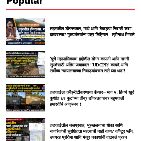
Popular
शहरातील डोंगरउतार, माथे आणि टेकड्या निवासी कशा
दाखवल्या? मुख्यमंत्र्यांना पत्र लिहिणार—श्रीनाथ भिमाले
‘पुणे महापालिकाच’ हद्दीतील डोंगर कापणी आणि नागरी
सुरक्षेसाठी अंतिम जबाबदार! ‘UDCPR’ कायदे आणि
सर्वोच्च न्यायालयाच्या निवाड्यांवरून तरी घ्या धडा!
तळजाईला काँक्रीटीकरणाचा कॅन्सर—भाग ५: हिंगणे खुर्द
कुशीत ६२ फुटांच्या तीव्र डोंगरउतारावर बहुमजली
इमारतींचे आक्रमण !
तळजाईतील जलप्रवाह, भूस्खलनाचा धोका आणि
नागरिकांची सुरक्षितता महत्वाची नाही काय? कॉन्टूर प्लॅन,
उपग्रह प्रतिमा आणि मंजूर नकाशांनी वाढवले प्रश्न