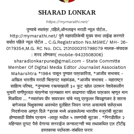
SHARAD LONKAR
https://mymarathi.net/
पुण्याचे स्वतंत्र ,पहिले,ऑनलाइन मराठी न्यूज पोर्टल..
http://mymarathi.net/ पुणे महापालिकेची मुख्य सभा लाईव्ह करणारे
सर्वात पहिले न्यूज पोर्टल .. C.G.Registration No.MSME/ MH- 26-
0179354,M.G. RC No. DCL 2131000315798079 मालक-संपादक
: शरद लोणकर( mobile-9423508306)
sharadlonkarpune@gmail.com - State Committe
Member Of Digital Media Editor Journalist Association
Maharshtra *1984 पासून पुण्यात पत्रकारिता, *आजीव सभासद -
अखिल भारतीय मराठी चित्रपट महामंडळ, *आजीव सभासद - महाराष्ट्र
साहित्य परिषद, *पुण्याच्या रस्त्याखाली ३० फुट खोल उतरून पेशवेकालीन
भुयारी पाणीपुरवठा यंत्रणेचा प्रत्यक्षात माग काढणारा पहिला पत्रकार म्हणून मान
मिळविला ... *स्वातंत्र्य वीर सावरकर यांचे नातू प्रफुल्ल चिपळूणकर हे सारस
बागेजवळ भिक्षुकाच्या अवस्थेत दुर्लक्षित जिवन जगत असल्याचे सर्वप्रथम
निदर्शनास आणून दिले *इराक मध्ये अडकलेल्या भारतीय मजुरांची सुटका
होण्यासाठी विशेष प्रयत्न -लातूर मधील ५ तरुणांची सुटका . *निगडीतील २
महिन्यात दुप्पट पैसे देणाऱ्या सनराईज कन्सल्टन्सी च्या तथाकथित एल टीटीइ
हस्तकाचा पर्दाफाश-संबधित फरार