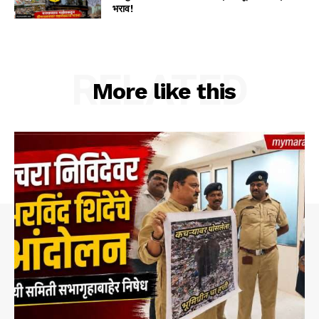
भराव!
RELATED
More like this