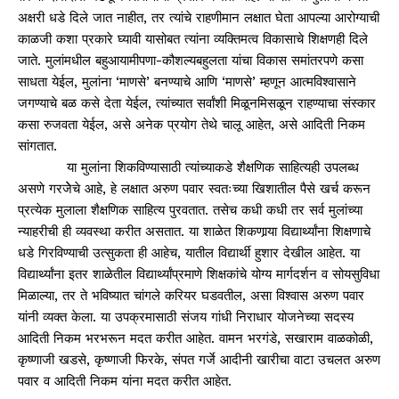
अक्षरी धडे दिले जात नाहीत, तर त्यांचे राहणीमान लक्षात घेता आपल्या आरोग्याची
काळजी कशा प्रकारे घ्यावी यासोबत त्यांना व्यक्तिमत्व विकासाचे शिक्षणही दिले
जाते. मुलांमधील बहुआयामीपणा-कौशल्यबहुलता यांचा विकास समांतरपणे कसा
साधता येईल, मुलांना ‘माणसे’ बनण्याचे आणि ‘माणसे’ म्हणून आत्मविश्वासाने
जगण्याचे बळ कसे देता येईल, त्यांच्यात सर्वांशी मिळूनमिसळून राहण्याचा संस्कार
कसा रुजवता येईल, असे अनेक प्रयोग तेथे चालू आहेत, असे आदिती निकम
सांगतात.
या मुलांना शिकविण्यासाठी त्यांच्याकडे शैक्षणिक साहित्यही उपलब्ध
असणे गरजेेचे आहे, हे लक्षात अरुण पवार स्वतःच्या खिशातील पैसे खर्च करून
प्रत्येक मुलाला शैक्षणिक साहित्य पुरवतात. तसेच कधी कधी तर सर्व मुलांच्या
न्याहरीची ही व्यवस्था करीत असतात. या शाळेत शिकणार्‍या विद्यार्थ्यांना शिक्षणाचे
धडे गिरविण्याची उत्सुकता ही आहेच, यातील विद्यार्थी हुशार देखील आहेत. या
विद्यार्थ्यांना इतर शाळेतील विद्यार्थ्यांप्रमाणे शिक्षकांचे योग्य मार्गदर्शन व सोयसुविधा
मिळाल्या, तर ते भविष्यात चांगले करियर घडवतील, असा विश्‍वास अरुण पवार
यांनी व्यक्त केला. या उपक्रमासाठी संजय गांधी निराधार योजनेच्या सदस्य
आदिती निकम भरभरून मदत करीत आहेत. वामन भरगंडे, सखाराम वाळकोळी,
कृष्णाजी खडसे, कृष्णाजी फिरके, संपत गर्जे आदीनी खारीचा वाटा उचलत अरुण
पवार व आदिती निकम यांना मदत करीत आहेत.