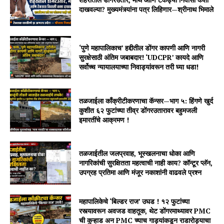
दाखवल्या? मुख्यमंत्र्यांना पत्र लिहिणार—श्रीनाथ भिमाले
‘पुणे महापालिकाच’ हद्दीतील डोंगर कापणी आणि नागरी
सुरक्षेसाठी अंतिम जबाबदार! ‘UDCPR’ कायदे आणि
सर्वोच्च न्यायालयाच्या निवाड्यांवरून तरी घ्या धडा!
तळजाईला काँक्रीटीकरणाचा कॅन्सर—भाग ५: हिंगणे खुर्द
कुशीत ६२ फुटांच्या तीव्र डोंगरउतारावर बहुमजली
इमारतींचे आक्रमण !
तळजाईतील जलप्रवाह, भूस्खलनाचा धोका आणि
नागरिकांची सुरक्षितता महत्वाची नाही काय? कॉन्टूर प्लॅन,
उपग्रह प्रतिमा आणि मंजूर नकाशांनी वाढवले प्रश्न
महापालिकेचे ‘बिल्डर राज’ उघड ! १२ फुटांच्या
रस्त्यावरून अवजड वाहतूक, थेट डोंगरमाथ्यावर PMC
ची कुऱ्हाड अन PMC च्याच गाड्यांकडून राडारोड्याचा