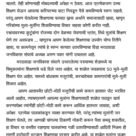
चालते. तेही कोणत्याही मोबदल्याची अपेक्षा न ठेवता. आज प्रत्येकजण उच्च
शिक्षण घेऊन आपल्या करियरच्या वाटा निवडून पैसे कमविण्याचे स्वप्न पाहतो.
परंतू आपण घेतलेल्या शिक्षणाचा फायदा खर्‍या अर्थाने समाजासाठी व्हावा, म्हणून
गरिबांच्या मुला-मुलींना शिकविण्याचा विचार सहसा कोणी करीत नाही.
रस्त्यावरच्या कुटूंबांना रोजच्या दोन वेळच्या जेवणाची भ्रांत, तिथे मुलांचे शिक्षण
घेणे तर अवघडच … म्हणूनच आपण केलेल्या शिक्षणाचा उपयोग योग्य रितीने
व्हावा, या कल्पनेतून त्यांचे हे स्वप्न सत्यात उतरविण्याचा विडा मराठवाडा
जनविकास संघाचे अध्यक्ष अरुण पवार यांनी उचलला आहे.
मराठवाडा जनविकास संघाने उभारलेल्या पत्र्याच्या शेडमध्ये या
चिमुकल्यांना शिक्षणाचे धडे दिले जात आहेत. या शाळेत जवळपास 50 मुले-मुली
शिक्षण घेत आहेत. यामध्ये बांधकाम मजुरांची, करचावेचक कामगारांची मुले-मुली
शिकत आहेत.
आपण आतापर्यंत छोटी-मोठी मजुरीची कामे करून हातावर पोट भरवित
आलो आहोत, त्याचप्रमाणे आपल्या मुलांना शिक्षणासाठी शाळेत पाठवून खर्च
करण्यापेक्षा त्यांनीही छोटी-मोठी कामे करून आर्थिक हातभार लावावा, अशी
अपेक्षा प्रत्येक पालकांकडून व्यक्त करण्यात येते. परंतू त्यांच्या मुलांनी जर
शिक्षण घेतले, तर आणखी चांगल्या ठिकाणी नोकरी करून पैसा कमवू शकतील,
हा विचार या वस्तीत राहणार्‍या पालकांच्या गळी उतरविण्यासाठी आदिती निकम ही
तरुणी दारोदारी भटकून शिक्षणाचा प्रसार करीत आहे. या शाळेत मुलांना फक्त