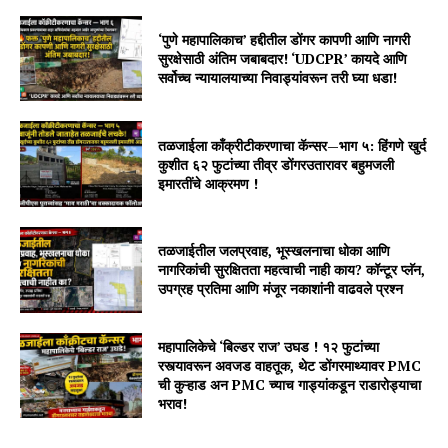
‘पुणे महापालिकाच’ हद्दीतील डोंगर कापणी आणि नागरी
सुरक्षेसाठी अंतिम जबाबदार! ‘UDCPR’ कायदे आणि
सर्वोच्च न्यायालयाच्या निवाड्यांवरून तरी घ्या धडा!
तळजाईला काँक्रीटीकरणाचा कॅन्सर—भाग ५: हिंगणे खुर्द
कुशीत ६२ फुटांच्या तीव्र डोंगरउतारावर बहुमजली
इमारतींचे आक्रमण !
तळजाईतील जलप्रवाह, भूस्खलनाचा धोका आणि
नागरिकांची सुरक्षितता महत्वाची नाही काय? कॉन्टूर प्लॅन,
उपग्रह प्रतिमा आणि मंजूर नकाशांनी वाढवले प्रश्न
महापालिकेचे ‘बिल्डर राज’ उघड ! १२ फुटांच्या
रस्त्यावरून अवजड वाहतूक, थेट डोंगरमाथ्यावर PMC
ची कुऱ्हाड अन PMC च्याच गाड्यांकडून राडारोड्याचा
भराव!