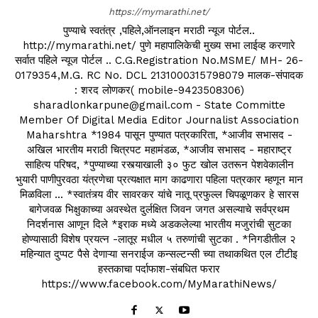
https://mymarathi.net/
पुण्याचे स्वतंत्र ,पहिले,ऑनलाइन मराठी न्यूज पोर्टल..
http://mymarathi.net/ पुणे महापालिकेची मुख्य सभा लाईव्ह करणारे
सर्वात पहिले न्यूज पोर्टल .. C.G.Registration No.MSME/ MH- 26-
0179354,M.G. RC No. DCL 2131000315798079 मालक-संपादक
: शरद लोणकर( mobile-9423508306)
sharadlonkarpune@gmail.com - State Committe
Member Of Digital Media Editor Journalist Association
Maharshtra *1984 पासून पुण्यात पत्रकारिता, *आजीव सभासद -
अखिल भारतीय मराठी चित्रपट महामंडळ, *आजीव सभासद - महाराष्ट्र
साहित्य परिषद, *पुण्याच्या रस्त्याखाली ३० फुट खोल उतरून पेशवेकालीन
भुयारी पाणीपुरवठा यंत्रणेचा प्रत्यक्षात माग काढणारा पहिला पत्रकार म्हणून मान
मिळविला ... *स्वातंत्र्य वीर सावरकर यांचे नातू प्रफुल्ल चिपळूणकर हे सारस
बागेजवळ भिक्षुकाच्या अवस्थेत दुर्लक्षित जिवन जगत असल्याचे सर्वप्रथम
निदर्शनास आणून दिले *इराक मध्ये अडकलेल्या भारतीय मजुरांची सुटका
होण्यासाठी विशेष प्रयत्न -लातूर मधील ५ तरुणांची सुटका . *निगडीतील २
महिन्यात दुप्पट पैसे देणाऱ्या सनराईज कन्सल्टन्सी च्या तथाकथित एल टीटीइ
हस्तकाचा पर्दाफाश-संबधित फरार
https://www.facebook.com/MyMarathiNews/