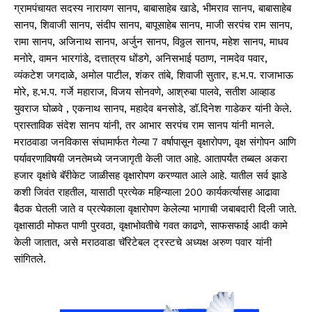
ग्रामपंचायत सदस्य नारायण सानप, बाबासाहेब खाडे, भीमराव सानप, बाबासाहेब
सानप, शिवाजी सानप, संदीप सानप, बापूसाहेब सानप, माजी सरपंच राम सानप,
रामा सानप, अजिनाथ सानप, अर्जुन सानप, विठ्ठल सानप, महेश सानप, माधव
मनोरे, वामन भारगांडे, दत्तात्रय धोंडगे, अनिसभाई पठाण, नामदेव पवार,
व्यंकटेश जगदाळे, अमोल पाटील, शंकर तांबे, शिवाजी सुतार, ह.भ.प. राजाभाऊ
मोरे, ह.भ.प. गर्जे महाराज, विजय सोनवणे, आश्रुबा पालवे, सतीश आव्हाड
युवराज घोळवे , एकनाथ सानप, महादेव बनसोडे, डॉ.दिनेश गाडेकर यांनी केले.
प्रास्ताविक संदेश सानप यांनी, तर आभार सरपंच राम सानप यांनी मानले.
मराठवाडा जनविकास संघामार्फत गेल्या 7 वर्षापासून वृक्षारोपण, वृक्ष संगोपन आणि
पर्यावरणाविषयी जनतेमध्ये जनजागृती केली जात आहे. आतापर्यंत तब्बल अकरा
हजार वृक्षांचे बॅरीकेट जाळीसह वृक्षारोपण करण्यात आले आहे. यातील सर्व झाडे
कशी जिवंत राहतील, यासाठी प्रत्येक महिन्याला 200 कार्यकर्त्यासह आढावा
बैठक घेतली जाते व प्रत्येकाला वृक्षारोपण केलेल्या भागाची जबाबदारी दिली जाते.
वृक्षासाठी मोफत पाणी पुरवठा, वृक्षाभोवतीचे गवत काढणे, साफसफाई आदी कामे
केली जातात, असे मराठवाडा चॅरिटेबल ट्रस्टचे अध्यक्ष अरुण पवार यांनी
सांगितले.