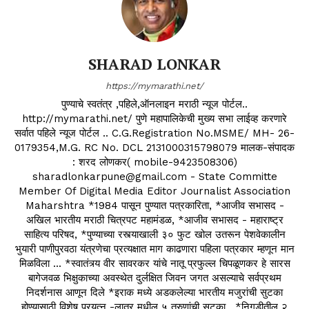
SHARAD LONKAR
https://mymarathi.net/
पुण्याचे स्वतंत्र ,पहिले,ऑनलाइन मराठी न्यूज पोर्टल..
http://mymarathi.net/ पुणे महापालिकेची मुख्य सभा लाईव्ह करणारे
सर्वात पहिले न्यूज पोर्टल .. C.G.Registration No.MSME/ MH- 26-
0179354,M.G. RC No. DCL 2131000315798079 मालक-संपादक
: शरद लोणकर( mobile-9423508306)
sharadlonkarpune@gmail.com - State Committe
Member Of Digital Media Editor Journalist Association
Maharshtra *1984 पासून पुण्यात पत्रकारिता, *आजीव सभासद -
अखिल भारतीय मराठी चित्रपट महामंडळ, *आजीव सभासद - महाराष्ट्र
साहित्य परिषद, *पुण्याच्या रस्त्याखाली ३० फुट खोल उतरून पेशवेकालीन
भुयारी पाणीपुरवठा यंत्रणेचा प्रत्यक्षात माग काढणारा पहिला पत्रकार म्हणून मान
मिळविला ... *स्वातंत्र्य वीर सावरकर यांचे नातू प्रफुल्ल चिपळूणकर हे सारस
बागेजवळ भिक्षुकाच्या अवस्थेत दुर्लक्षित जिवन जगत असल्याचे सर्वप्रथम
निदर्शनास आणून दिले *इराक मध्ये अडकलेल्या भारतीय मजुरांची सुटका
होण्यासाठी विशेष प्रयत्न -लातूर मधील ५ तरुणांची सुटका . *निगडीतील २