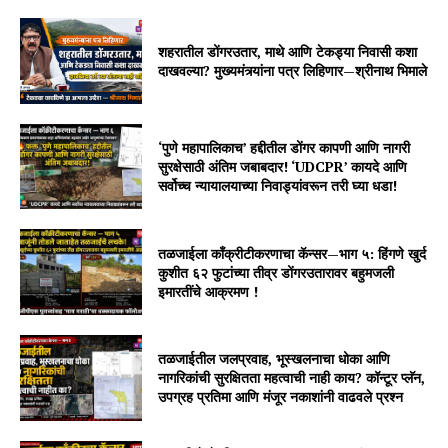
शहरातील डोंगरउतार, माथे आणि टेकड्या निवासी कशा
दाखवल्या? मुख्यमंत्र्यांना पत्र लिहिणार—श्रीनाथ भिमाले
‘पुणे महापालिकाच’ हद्दीतील डोंगर कापणी आणि नागरी
सुरक्षेसाठी अंतिम जबाबदार! ‘UDCPR’ कायदे आणि
सर्वोच्च न्यायालयाच्या निवाड्यांवरून तरी घ्या धडा!
तळजाईला काँक्रीटीकरणाचा कॅन्सर—भाग ५: हिंगणे खुर्द
कुशीत ६२ फुटांच्या तीव्र डोंगरउतारावर बहुमजली
इमारतींचे आक्रमण !
तळजाईतील जलप्रवाह, भूस्खलनाचा धोका आणि
नागरिकांची सुरक्षितता महत्वाची नाही काय? कॉन्टूर प्लॅन,
उपग्रह प्रतिमा आणि मंजूर नकाशांनी वाढवले प्रश्न