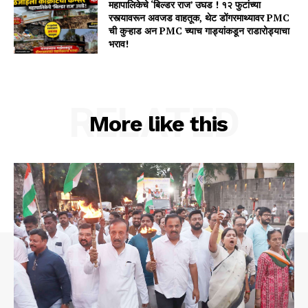
महापालिकेचे ‘बिल्डर राज’ उघड ! १२ फुटांच्या
रस्त्यावरून अवजड वाहतूक, थेट डोंगरमाथ्यावर PMC
ची कुऱ्हाड अन PMC च्याच गाड्यांकडून राडारोड्याचा
भराव!
RELATED
More like this