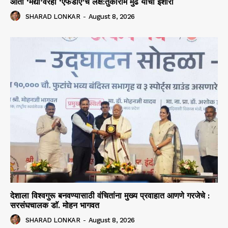
आता ‘मद्या’वरही ‘एफडीए’चे लक्ष:तुकाराम मुंढे यांचा इशारा
SHARAD LONKAR
-
August 8, 2026
देशाला विश्वगुरू बनवण्यासाठी वंचितांना मुख्य प्रवाहात आणणे गरजेचे :
सरसंघचालक डाॅ. मोहन भागवत
SHARAD LONKAR
-
August 8, 2026