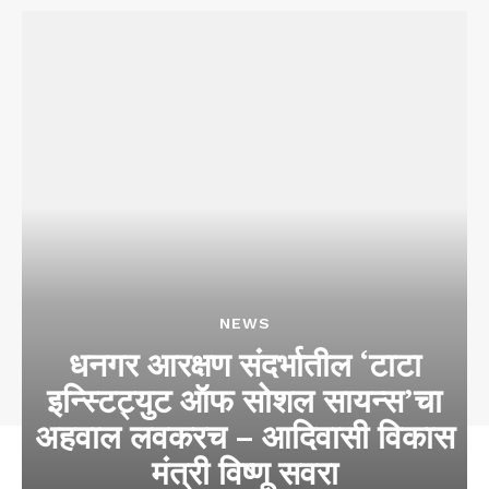
NEWS
धनगर आरक्षण संदर्भातील ‘टाटा
इन्स्टिट्युट ऑफ सोशल सायन्स’चा
अहवाल लवकरच – आदिवासी विकास
मंत्री विष्णू सवरा