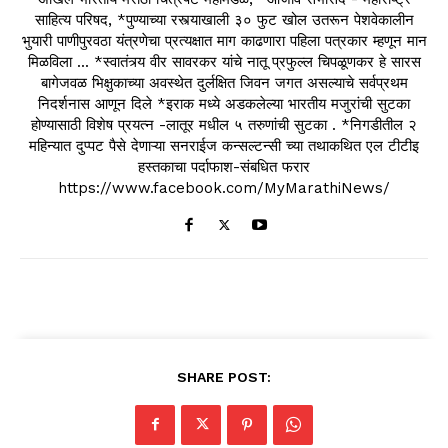
साहित्य परिषद, *पुण्याच्या रस्त्याखाली ३० फुट खोल उतरून पेशवेकालीन
भुयारी पाणीपुरवठा यंत्रणेचा प्रत्यक्षात माग काढणारा पहिला पत्रकार म्हणून मान
मिळविला ... *स्वातंत्र्य वीर सावरकर यांचे नातू प्रफुल्ल चिपळूणकर हे सारस
बागेजवळ भिक्षुकाच्या अवस्थेत दुर्लक्षित जिवन जगत असल्याचे सर्वप्रथम
निदर्शनास आणून दिले *इराक मध्ये अडकलेल्या भारतीय मजुरांची सुटका
होण्यासाठी विशेष प्रयत्न -लातूर मधील ५ तरुणांची सुटका . *निगडीतील २
महिन्यात दुप्पट पैसे देणाऱ्या सनराईज कन्सल्टन्सी च्या तथाकथित एल टीटीइ
हस्तकाचा पर्दाफाश-संबधित फरार
https://www.facebook.com/MyMarathiNews/
SHARE POST: