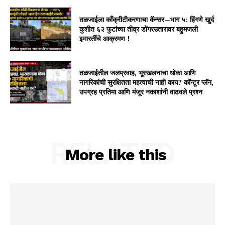
तळजाईला काँक्रीटीकरणाचा कॅन्सर—भाग ५: हिंगणे खुर्द
कुशीत ६२ फुटांच्या तीव्र डोंगरउतारावर बहुमजली
इमारतींचे आक्रमण !
तळजाईतील जलप्रवाह, भूस्खलनाचा धोका आणि
नागरिकांची सुरक्षितता महत्वाची नाही काय? कॉन्टूर प्लॅन,
उपग्रह प्रतिमा आणि मंजूर नकाशांनी वाढवले प्रश्न
RELATED
More like this