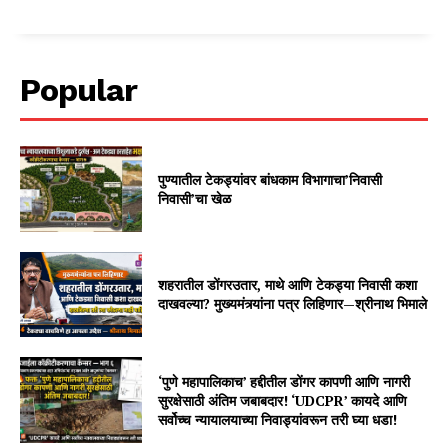
Popular
पुण्यातील टेकड्यांवर बांधकाम विभागाचा’निवासी
निवासी’चा खेळ
शहरातील डोंगरउतार, माथे आणि टेकड्या निवासी कशा
दाखवल्या? मुख्यमंत्र्यांना पत्र लिहिणार—श्रीनाथ भिमाले
‘पुणे महापालिकाच’ हद्दीतील डोंगर कापणी आणि नागरी
सुरक्षेसाठी अंतिम जबाबदार! ‘UDCPR’ कायदे आणि
सर्वोच्च न्यायालयाच्या निवाड्यांवरून तरी घ्या धडा!