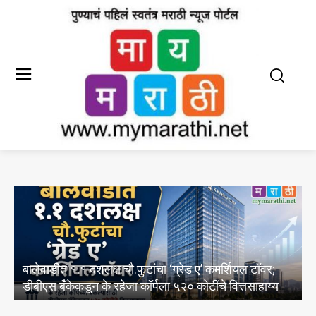
‘महापौर बंगला, महापौर बंगलाच राहू द्या’; नाव बदलण्यास पुणे
शहर माजी महापौर संघटनेचा विरोध