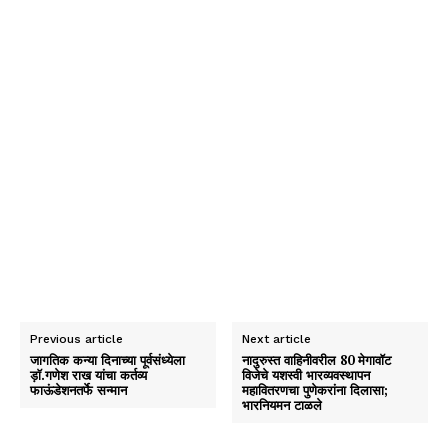
Previous article
Next article
जागतिक कन्या दिनाच्या पूर्वसंध्येला
नादुरुस्त वाहिनीवरील 80 मेगावॉट
ड़ाॅ.गणेश राख यांचा कर्तव्य
विजेचे यशस्वी भारव्यवस्थापन
फाऊंडेशनतर्फे सन्मान
महावितरणचा पुणेकरांना दिलासा;
भारनियमन टाळले