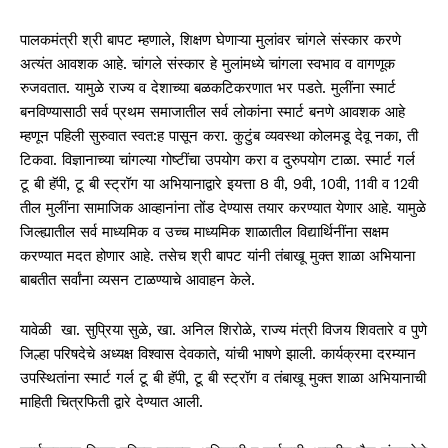
पालकमंत्री श्री बापट म्हणाले, शिक्षण घेणाऱ्या मुलांवर चांगले संस्कार करणे
अत्यंत आवशक आहे. चांगले संस्कार हे मुलांमध्ये चांगला स्वभाव व वागणूक
रुजवतात. यामुळे राज्य व देशाच्या बळकटिकरणात भर पडते. मुलींना स्मार्ट
बनविण्यासाठी सर्व प्रथम समाजातील सर्व लोकांना स्मार्ट बनणे आवशक आहे
म्हणून पहिली सुरुवात स्वत:ह पासून करा. कुटुंब व्यवस्था कोलमडू देवू नका, ती
टिकवा. विज्ञानाच्या चांगल्या गोष्टींचा उपयोग करा व दुरुपयोग टाळा. स्मार्ट गर्ल
टू बी हॅपी, टू बी स्ट्रॉग या अभियानाद्वारे इयत्ता 8 वी, 9वी, 10वी, 11वी व 12वी
तील मुलींना सामाजिक आव्हानांना तोंड देण्यास तयार करण्यात येणार आहे. यामुळे
जिल्ह्यातील सर्व माध्यमिक व उच्च माध्यमिक शाळातील विद्यार्थिनींना सक्षम
करण्यात मदत होणार आहे. तसेच श्री बापट यांनी तंबाखू मुक्त शाळा अभियाना
बाबतीत सर्वांना व्यसन टाळण्याचे आवाहन केले.
यावेळी खा. सुप्रिया सुळे, खा. अनिल शिरोळे, राज्य मंत्री विजय शिवतारे व पुणे
जिल्हा परिषदेचे अध्यक्ष विश्वास देवकाते, यांची भाषणे झाली. कार्यक्रमा दरम्यान
उपस्थितांना स्मार्ट गर्ल टू बी हॅपी, टू बी स्ट्रॉग व तंबाखू मुक्त शाळा अभियानाची
माहिती चित्रफिती द्वारे देण्यात आली.