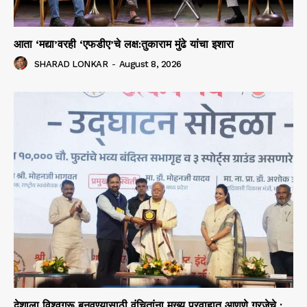
आता ‘मद्या’वरही ‘एफडीए’चे लक्ष:तुकाराम मुंढे यांचा इशारा
SHARAD LONKAR
-
August 8, 2026
देशाला विश्वगुरू बनवण्यासाठी वंचितांना मुख्य प्रवाहात आणणे गरजेचे :