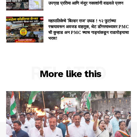
उपग्रह प्रतिमा आणि मंजूर नकाशांनी वाढवले प्रश्न
महापालिकेचे ‘बिल्डर राज’ उघड ! १२ फुटांच्या
रस्त्यावरून अवजड वाहतूक, थेट डोंगरमाथ्यावर PMC
ची कुऱ्हाड अन PMC च्याच गाड्यांकडून राडारोड्याचा
भराव!
RELATED
More like this