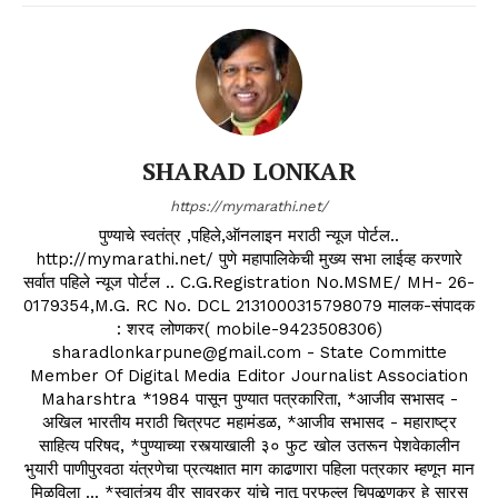
SHARAD LONKAR
https://mymarathi.net/
पुण्याचे स्वतंत्र ,पहिले,ऑनलाइन मराठी न्यूज पोर्टल..
http://mymarathi.net/ पुणे महापालिकेची मुख्य सभा लाईव्ह करणारे
सर्वात पहिले न्यूज पोर्टल .. C.G.Registration No.MSME/ MH- 26-
0179354,M.G. RC No. DCL 2131000315798079 मालक-संपादक
: शरद लोणकर( mobile-9423508306)
sharadlonkarpune@gmail.com - State Committe
Member Of Digital Media Editor Journalist Association
Maharshtra *1984 पासून पुण्यात पत्रकारिता, *आजीव सभासद -
अखिल भारतीय मराठी चित्रपट महामंडळ, *आजीव सभासद - महाराष्ट्र
साहित्य परिषद, *पुण्याच्या रस्त्याखाली ३० फुट खोल उतरून पेशवेकालीन
भुयारी पाणीपुरवठा यंत्रणेचा प्रत्यक्षात माग काढणारा पहिला पत्रकार म्हणून मान
मिळविला ... *स्वातंत्र्य वीर सावरकर यांचे नातू प्रफुल्ल चिपळूणकर हे सारस