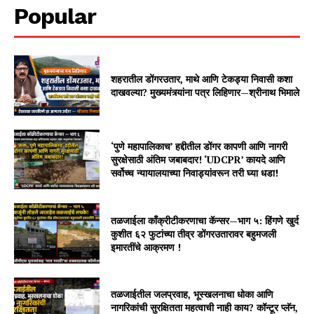
Popular
शहरातील डोंगरउतार, माथे आणि टेकड्या निवासी कशा
दाखवल्या? मुख्यमंत्र्यांना पत्र लिहिणार—श्रीनाथ भिमाले
‘पुणे महापालिकाच’ हद्दीतील डोंगर कापणी आणि नागरी
सुरक्षेसाठी अंतिम जबाबदार! ‘UDCPR’ कायदे आणि
सर्वोच्च न्यायालयाच्या निवाड्यांवरून तरी घ्या धडा!
तळजाईला काँक्रीटीकरणाचा कॅन्सर—भाग ५: हिंगणे खुर्द
कुशीत ६२ फुटांच्या तीव्र डोंगरउतारावर बहुमजली
इमारतींचे आक्रमण !
तळजाईतील जलप्रवाह, भूस्खलनाचा धोका आणि
नागरिकांची सुरक्षितता महत्वाची नाही काय? कॉन्टूर प्लॅन,