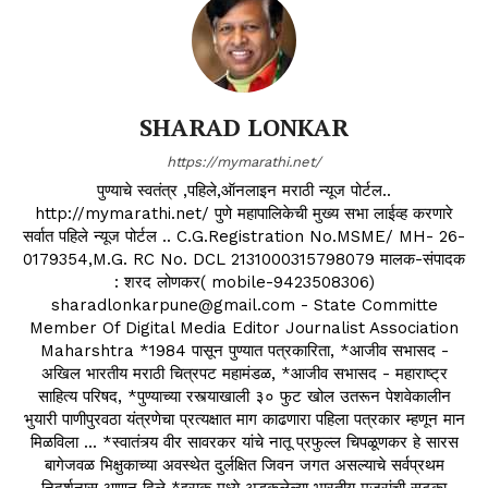
SHARAD LONKAR
https://mymarathi.net/
पुण्याचे स्वतंत्र ,पहिले,ऑनलाइन मराठी न्यूज पोर्टल..
http://mymarathi.net/ पुणे महापालिकेची मुख्य सभा लाईव्ह करणारे
सर्वात पहिले न्यूज पोर्टल .. C.G.Registration No.MSME/ MH- 26-
0179354,M.G. RC No. DCL 2131000315798079 मालक-संपादक
: शरद लोणकर( mobile-9423508306)
sharadlonkarpune@gmail.com - State Committe
Member Of Digital Media Editor Journalist Association
Maharshtra *1984 पासून पुण्यात पत्रकारिता, *आजीव सभासद -
अखिल भारतीय मराठी चित्रपट महामंडळ, *आजीव सभासद - महाराष्ट्र
साहित्य परिषद, *पुण्याच्या रस्त्याखाली ३० फुट खोल उतरून पेशवेकालीन
भुयारी पाणीपुरवठा यंत्रणेचा प्रत्यक्षात माग काढणारा पहिला पत्रकार म्हणून मान
मिळविला ... *स्वातंत्र्य वीर सावरकर यांचे नातू प्रफुल्ल चिपळूणकर हे सारस
बागेजवळ भिक्षुकाच्या अवस्थेत दुर्लक्षित जिवन जगत असल्याचे सर्वप्रथम
निदर्शनास आणून दिले *इराक मध्ये अडकलेल्या भारतीय मजुरांची सुटका