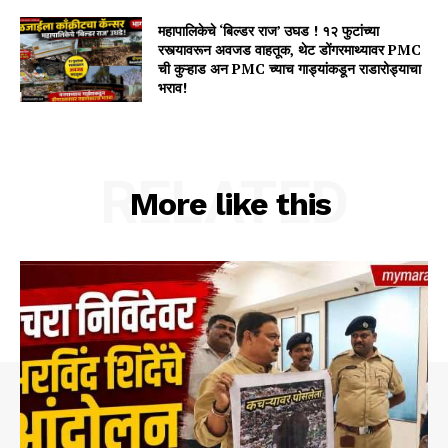
महापालिकेचे ‘बिल्डर राज’ उघड ! १२ फुटांच्या
रस्त्यावरून अवजड वाहतूक, थेट डोंगरमाथ्यावर PMC
ची कुऱ्हाड अन PMC च्याच गाड्यांकडून राडारोड्याचा
भराव!
RELATED
More like this