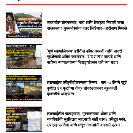
शहरातील डोंगरउतार, माथे आणि टेकड्या निवासी कशा
दाखवल्या? मुख्यमंत्र्यांना पत्र लिहिणार—श्रीनाथ भिमाले
‘पुणे महापालिकाच’ हद्दीतील डोंगर कापणी आणि नागरी
सुरक्षेसाठी अंतिम जबाबदार! ‘UDCPR’ कायदे आणि
सर्वोच्च न्यायालयाच्या निवाड्यांवरून तरी घ्या धडा!
तळजाईला काँक्रीटीकरणाचा कॅन्सर—भाग ५: हिंगणे खुर्द
कुशीत ६२ फुटांच्या तीव्र डोंगरउतारावर बहुमजली
इमारतींचे आक्रमण !
तळजाईतील जलप्रवाह, भूस्खलनाचा धोका आणि
नागरिकांची सुरक्षितता महत्वाची नाही काय? कॉन्टूर प्लॅन,
उपग्रह प्रतिमा आणि मंजूर नकाशांनी वाढवले प्रश्न