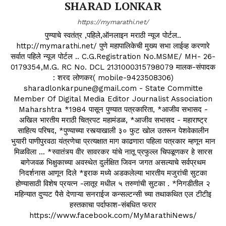
SHARAD LONKAR
https://mymarathi.net/
पुण्याचे स्वतंत्र ,पहिले,ऑनलाइन मराठी न्यूज पोर्टल..
http://mymarathi.net/ पुणे महापालिकेची मुख्य सभा लाईव्ह करणारे
सर्वात पहिले न्यूज पोर्टल .. C.G.Registration No.MSME/ MH- 26-
0179354,M.G. RC No. DCL 2131000315798079 मालक-संपादक
: शरद लोणकर( mobile-9423508306)
sharadlonkarpune@gmail.com - State Committe
Member Of Digital Media Editor Journalist Association
Maharshtra *1984 पासून पुण्यात पत्रकारिता, *आजीव सभासद -
अखिल भारतीय मराठी चित्रपट महामंडळ, *आजीव सभासद - महाराष्ट्र
साहित्य परिषद, *पुण्याच्या रस्त्याखाली ३० फुट खोल उतरून पेशवेकालीन
भुयारी पाणीपुरवठा यंत्रणेचा प्रत्यक्षात माग काढणारा पहिला पत्रकार म्हणून मान
मिळविला ... *स्वातंत्र्य वीर सावरकर यांचे नातू प्रफुल्ल चिपळूणकर हे सारस
बागेजवळ भिक्षुकाच्या अवस्थेत दुर्लक्षित जिवन जगत असल्याचे सर्वप्रथम
निदर्शनास आणून दिले *इराक मध्ये अडकलेल्या भारतीय मजुरांची सुटका
होण्यासाठी विशेष प्रयत्न -लातूर मधील ५ तरुणांची सुटका . *निगडीतील २
महिन्यात दुप्पट पैसे देणाऱ्या सनराईज कन्सल्टन्सी च्या तथाकथित एल टीटीइ
हस्तकाचा पर्दाफाश-संबधित फरार
https://www.facebook.com/MyMarathiNews/