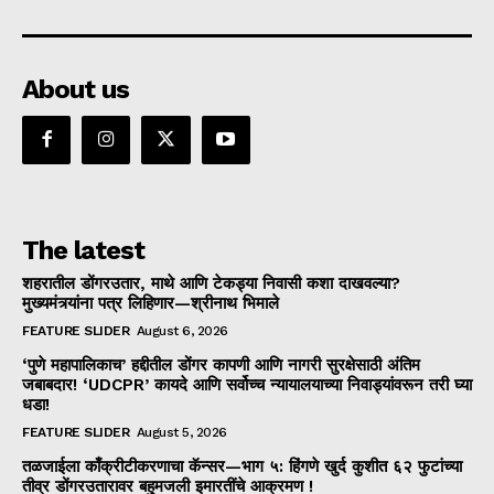
About us
The latest
शहरातील डोंगरउतार, माथे आणि टेकड्या निवासी कशा दाखवल्या?
मुख्यमंत्र्यांना पत्र लिहिणार—श्रीनाथ भिमाले
FEATURE SLIDER
August 6, 2026
‘पुणे महापालिकाच’ हद्दीतील डोंगर कापणी आणि नागरी सुरक्षेसाठी अंतिम
जबाबदार! ‘UDCPR’ कायदे आणि सर्वोच्च न्यायालयाच्या निवाड्यांवरून तरी घ्या
धडा!
FEATURE SLIDER
August 5, 2026
तळजाईला काँक्रीटीकरणाचा कॅन्सर—भाग ५: हिंगणे खुर्द कुशीत ६२ फुटांच्या
तीव्र डोंगरउतारावर बहुमजली इमारतींचे आक्रमण !