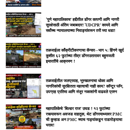
‘पुणे महापालिकाच’ हद्दीतील डोंगर कापणी आणि नागरी
सुरक्षेसाठी अंतिम जबाबदार! ‘UDCPR’ कायदे आणि
सर्वोच्च न्यायालयाच्या निवाड्यांवरून तरी घ्या धडा!
तळजाईला काँक्रीटीकरणाचा कॅन्सर—भाग ५: हिंगणे खुर्द
कुशीत ६२ फुटांच्या तीव्र डोंगरउतारावर बहुमजली
इमारतींचे आक्रमण !
तळजाईतील जलप्रवाह, भूस्खलनाचा धोका आणि
नागरिकांची सुरक्षितता महत्वाची नाही काय? कॉन्टूर प्लॅन,
उपग्रह प्रतिमा आणि मंजूर नकाशांनी वाढवले प्रश्न
महापालिकेचे ‘बिल्डर राज’ उघड ! १२ फुटांच्या
रस्त्यावरून अवजड वाहतूक, थेट डोंगरमाथ्यावर PMC
ची कुऱ्हाड अन PMC च्याच गाड्यांकडून राडारोड्याचा
भराव!