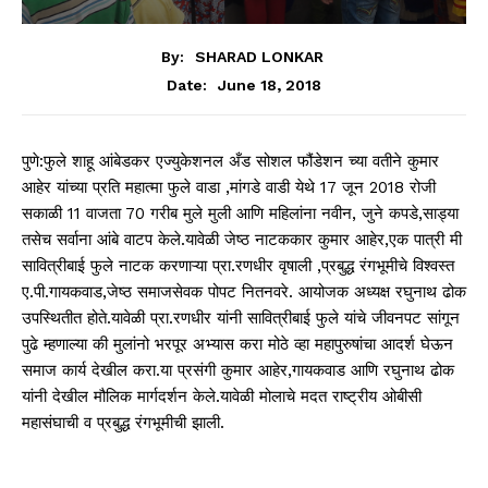
By:
SHARAD LONKAR
June 18, 2018
Date:
पुणे:फुले शाहू आंबेडकर एज्युकेशनल अँड सोशल फौंडेशन च्या वतीने कुमार
आहेर यांच्या प्रति महात्मा फुले वाडा ,मांगडे वाडी येथे 17 जून 2018 रोजी
सकाळी 11 वाजता 70 गरीब मुले मुली आणि महिलांना नवीन, जुने कपडे,साड्या
तसेच सर्वाना आंबे वाटप केले.यावेळी जेष्ठ नाटककार कुमार आहेर,एक पात्री मी
सावित्रीबाई फुले नाटक करणाऱ्या प्रा.रणधीर वृषाली ,प्रबुद्ध रंगभूमीचे विश्वस्त
ए.पी.गायकवाड,जेष्ठ समाजसेवक पोपट नितनवरे. आयोजक अध्यक्ष रघुनाथ ढोक
उपस्थितीत होते.यावेळी प्रा.रणधीर यांनी सावित्रीबाई फुले यांचे जीवनपट सांगून
पुढे म्हणाल्या की मुलांनो भरपूर अभ्यास करा मोठे व्हा महापुरुषांचा आदर्श घेऊन
समाज कार्य देखील करा.या प्रसंगी कुमार आहेर,गायकवाड आणि रघुनाथ ढोक
यांनी देखील मौलिक मार्गदर्शन केले.यावेळी मोलाचे मदत राष्ट्रीय ओबीसी
महासंघाची व प्रबुद्ध रंगभूमीची झाली.