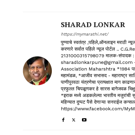
SHARAD LONKAR
https://mymarathi.net/
पुण्याचे स्वतंत्र ,पहिले,ऑनलाइन मराठी न
करणारे सर्वात पहिले न्यूज पोर्टल .
2131000315798079 मालक-संपादक :
sharadlonkarpune@gmail.com - 
Association Maharshtra *1984 पासून
महामंडळ, *आजीव सभासद - महाराष्ट्र साहित
पाणीपुरवठा यंत्रणेचा प्रत्यक्षात माग काढणा
प्रफुल्ल चिपळूणकर हे सारस बागेजवळ भिक्षु
*इराक मध्ये अडकलेल्या भारतीय मजुरांची स
महिन्यात दुप्पट पैसे देणाऱ्या सनराईज कन
https://www.facebook.com/MyM