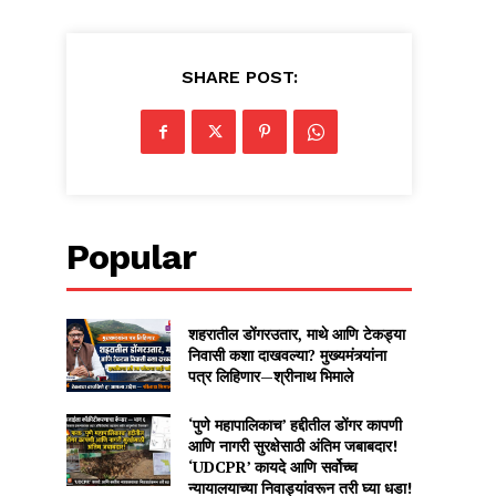
SHARE POST:
Popular
शहरातील डोंगरउतार, माथे आणि टेकड्या
निवासी कशा दाखवल्या? मुख्यमंत्र्यांना
पत्र लिहिणार—श्रीनाथ भिमाले
‘पुणे महापालिकाच’ हद्दीतील डोंगर कापणी
आणि नागरी सुरक्षेसाठी अंतिम जबाबदार!
‘UDCPR’ कायदे आणि सर्वोच्च
न्यायालयाच्या निवाड्यांवरून तरी घ्या धडा!