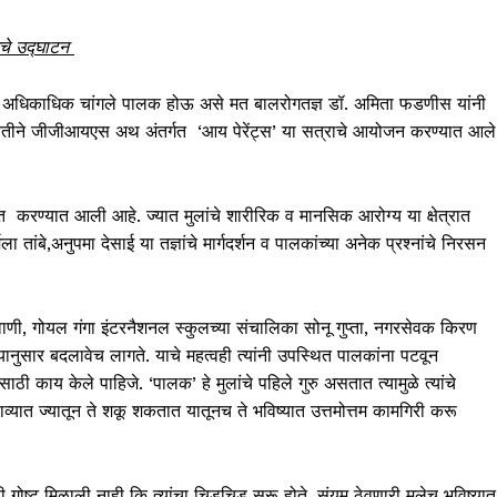
जचे उद्घाटन
 आपण अधिकाधिक चांगले पालक होऊ असे मत बालरोगतज्ञ डॉ. अमिता फडणीस यांनी
या वतीने जीजीआयएस अथ अंतर्गत ‘आय पेरेंट्स’ या सत्राचे आयोजन करण्यात आले
वात करण्यात आली आहे. ज्यात मुलांचे शारीरिक व मानसिक आरोग्य या क्षेत्रात
 तांबे,अनुपमा देसाई या तज्ञांचे मार्गदर्शन व पालकांच्या अनेक प्रश्नांचे निरसन
गवाणी, गोयल गंगा इंटरनैशनल स्कुलच्या संचालिका सोनू गुप्ता, नगरसेवक किरण
वयानुसार बदलावेच लागते. याचे महत्वही त्यांनी उपस्थित पालकांना पटवून
ठी काय केले पाहिजे. ‘पालक’ हे मुलांचे पहिले गुरु असतात त्यामुळे त्यांचे
ात ज्यातून ते शकू शकतात यातूनच ते भविष्यात उत्तमोत्तम कामगिरी करू
 गोष्ट मिळाली नाही कि त्यांचा चिडचिड सुरू होते. संयम ठेवणारी मुलेच भविष्यात