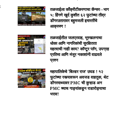
ळ
तळजाईला काँक्रीटीकरणाचा कॅन्सर—भाग
५: हिंगणे खुर्द कुशीत ६२ फुटांच्या तीव्र
डोंगरउतारावर बहुमजली इमारतींचे
आक्रमण !
तळजाईतील जलप्रवाह, भूस्खलनाचा
धोका आणि नागरिकांची सुरक्षितता
महत्वाची नाही काय? कॉन्टूर प्लॅन, उपग्रह
प्रतिमा आणि मंजूर नकाशांनी वाढवले
प्रश्न
महापालिकेचे ‘बिल्डर राज’ उघड ! १२
फुटांच्या रस्त्यावरून अवजड वाहतूक, थेट
डोंगरमाथ्यावर PMC ची कुऱ्हाड अन
PMC च्याच गाड्यांकडून राडारोड्याचा
भराव!