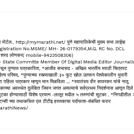
्यूज पोर्टल.. http://mymarathi.net/ पुणे महापालिकेची मुख्य सभा लाईव्ह
. C.G.Registration No.MSME/ MH- 26-0179354,M.G. RC No. DCL
 शरद लोणकर( mobile-9423508306)
State Committe Member Of Digital Media Editor Journali
 पुण्यात पत्रकारिता, *आजीव सभासद - अखिल भारतीय मराठी चित्रपट
्य परिषद, *पुण्याच्या रस्त्याखाली ३० फुट खोल उतरून पेशवेकालीन भुयारी
रा पहिला पत्रकार म्हणून मान मिळविला ... *स्वातंत्र्य वीर सावरकर यांचे नातू
काच्या अवस्थेत दुर्लक्षित जिवन जगत असल्याचे सर्वप्रथम निदर्शनास आणून दिले
ुटका होण्यासाठी विशेष प्रयत्न -लातूर मधील ५ तरुणांची सुटका . *निगडीतील 
्सल्टन्सी च्या तथाकथित एल टीटीइ हस्तकाचा पर्दाफाश-संबधित फरार
arathiNews/