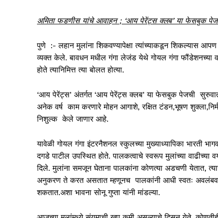
अमिता फडणीस यांचे आवाहन
; ‘आय पेरेंट्स क्लब’ या फेसबुक पे
पुणे :- लहान मुलांना शिकवण्यापेक्षा त्यांच्याकडून शिकल्यास
व्यक्त केले. बावधन मधील गंगा लेजंड येथे गोयल गंगा फौंडेशनच्
होते त्यानिमित्त त्या बोलत होत्या.
‘आय पेरेंट्स’ अंतर्गत ‘आय पेरेंट्स क्लब’ या फेसबुक पेजची सुरु
अनेक वर्ष काम करणारे मोहन आगाशे, रक्षित टंडन,भूषण शुक्ला,निर्मला
निशुल्क केले जाणार आहे.
यावेळी गोयल गंगा इंटरनैशनल स्कुलच्या मुख्याध्यापिका भारती भा
दगडे पाटील उपस्थित होते. पालकत्वाचे स्वरूप मुलांच्या वाढीच्या 
दिले. मुलांना समजून घेताना पालकांना कोणत्या अडचणी येतात, त्यासा
अनुकरण ते करत असतात म्हणूनच पालकांनी आधी स्वतः अवलंबवाव्य
शकतात.अशा भावना सोनू गुप्ता यांनी मांडल्या.
आजच्या मुलांमध्ये संयमाची खूप कमी असल्याचे दिसून येते. कोणतीही