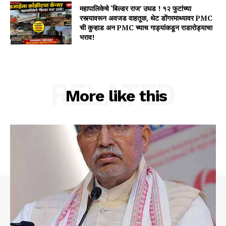
महापालिकेचे ‘बिल्डर राज’ उघड ! १२ फुटांच्या
रस्त्यावरून अवजड वाहतूक, थेट डोंगरमाथ्यावर PMC
ची कुऱ्हाड अन PMC च्याच गाड्यांकडून राडारोड्याचा
भराव!
RELATED
More like this