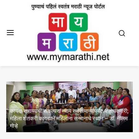
वणारी;
भंडारा येथील तीन वर्षीय चिमुकलीवरील अत्याचारप्रकरणी
 नीलम
कठोर व जलद कारवाईची मागणी; राज्यव्यापी बालसुरक्षा कृती
आराखडा राबविण्याची डॉ. नीलम गोऱ्हे यांची मागणी