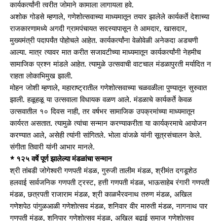
कार्यकर्त्यांनी त्वरीत जोमाने कामाला लागायला हवे.
अशोक गोडसे म्हणाले, गणेशोत्सवाच्या माध्यमातून तयार झालेले कार्यकर्ते देशाच्या
राजकारणामध्ये अगदी ग्रामपंचायत सदस्यापासून ते आमदार, खासदार,
मुख्यमंत्री पदापर्यंत पोहोचले आहेत. कार्यकर्त्यांना वेळोवेळी अनेकदा अडचणी
आल्या. मात्र त्यावर मात करीत सजावटीच्या माध्यमातून कार्यकर्त्यांनी नेहमीच
सामाजिक प्रश्न मांडले आहेत. त्यामुळे उत्सवाची वाटचाल मंडळापुरती मर्यादित न
राहता लोकाभिमुख झाली.
मोहन जोशी म्हणाले, महाराष्ट्रातील गणेशोत्सवाच्या चळवळीला पुण्यातून सुरुवात
झाली. हळूहळू या उत्सवाला विधायक वळण आले. मंडळाचे कार्यकर्ते केवळ
उत्सवातील १० दिवस नाही, तर वर्षभर सामाजिक उपक्रमांच्या माध्यमातून
कार्यरत असतात. त्यामुळे त्यांचा सन्मान करण्याकरीता या कार्यक्रमाचे आयोजन
करण्यात आले, असेही त्यांनी सांगितले. भोला वांजळे यांनी सूत्रसंचालन केले.
संगीता तिवारी यांनी आभार मानले.
* १२५ वर्षे पूर्ण झालेल्या मंडळांचा सन्मान
श्री तांबडी जोगेश्वरी गणपती मंडळ, गुरुजी तालीम मंडळ, श्रीमंत दगडूशेठ
हलवाई सार्वजनिक गणपती ट्रस्ट, हत्ती गणपती मंडळ, भाऊसाहेब रंगारी गणपती
मंडळ, छत्रपती राजाराम मंडळ, श्री काळभैरवनाथ तरुण मंडळ, अखिल
गणेशपेठ पांगुळआळी गणेशोत्सव मंडळ, शनिवार वीर मारुती मंडळ, नागनाथ पार
गणपती मंडळ, शनिपार गणेशोत्सव मंडळ, अखिल बढाई समाज गणेशोत्सव