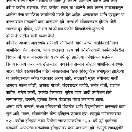
प्रेमाने आणि मनाने मंडळांचे कार्यकर्ते पुणेकरांना अभिमान वाटेल असे काम
वर्षभर करीत असतात. सेवा, कर्तव्य, त्याग या भावनेने काम करुन समाजापासून
आलेला पैसा समाजिक कार्यासाठी मंडळे देत आहेत. अस्वच्छता आणि प्रदूषण या
प्रश्नांबाबत मंडळांनी काम करायला हवे. तरच ती लोकचळवळ होऊन मोठी
समस्या दूर होईल, असे मत डॉ.डी.वाय.पाटील विद्यापीठाचे कुलपती
डॉ.पी.डी.पाटील यांनी व्यक्त केले.
कॉंग्रेस अध्यक्षा आदरणीय श्रीमती सोनियाजी गांधी यांच्या वाढदिवसानिमित्त
आयोजित सेवा, कर्तव्य, त्याग सप्ताहात १२५ वर्षे गणेशोत्सवाची कार्यकर्त्यांवरील
विश्वासाची या कार्यक्रमांतर्गत १२५ वर्षे पूर्ण झालेल्या गणेशोत्सव मंडळे व
विधायक कार्य करणा-या ढोल-ताशा पथकांचा सन्मान सोहळा आयोजित करण्यात
आला. घोले रस्त्यावरील पंडित जवाहरलाल नेहरु सांस्कृतिक सभागृहात झालेल्या
या कार्यक्रमाला ज्येष्ठ पत्रकार अरुण खोरे, सप्ताहाचे मुख्य संयोजक माजी
आमदार मोहन जोशी, अशोक गोडसे, चंद्रशेखर कपोते, समीर गांधी, शशांक
पाटील, उमेश काची, प्रशांत वेलणकर, सुरेश पवार आदी उपस्थित होते.
सन्मानपत्र, उपरणे, पुस्तक देऊन मंडळांचा गौरव करण्यात आला.
अरुण खोरे म्हणाले, सध्या इतिहासाची मोडतोड आणि विद्रुपीकरण करण्याचे काम
सुरु आहे. मात्र, लोकांसमोर योग्य इतिहास जायला हवा. त्यामुळे गणेशोत्सवाचा
१२५ वर्षांचा इतिहास नव्या पिढीला समजण्याकरीता १२५ वर्षे पूर्ण झालेल्या
मंडळांनी आपापल्या मंडळांच्या इतिहासावर काम करायला हवे. त्यामुळे त्यापद्धतीने