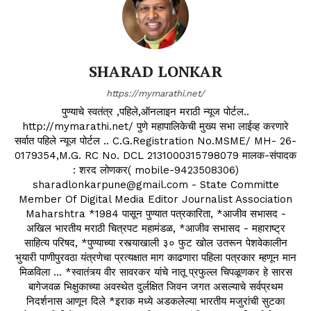
SHARAD LONKAR
https://mymarathi.net/
पुण्याचे स्वतंत्र ,पहिले,ऑनलाइन मराठी न्यूज पोर्टल..
http://mymarathi.net/ पुणे महापालिकेची मुख्य सभा लाईव्ह करणारे
सर्वात पहिले न्यूज पोर्टल .. C.G.Registration No.MSME/ MH- 26-
0179354,M.G. RC No. DCL 2131000315798079 मालक-संपादक
: शरद लोणकर( mobile-9423508306)
sharadlonkarpune@gmail.com - State Committe
Member Of Digital Media Editor Journalist Association
Maharshtra *1984 पासून पुण्यात पत्रकारिता, *आजीव सभासद -
अखिल भारतीय मराठी चित्रपट महामंडळ, *आजीव सभासद - महाराष्ट्र
साहित्य परिषद, *पुण्याच्या रस्त्याखाली ३० फुट खोल उतरून पेशवेकालीन
भुयारी पाणीपुरवठा यंत्रणेचा प्रत्यक्षात माग काढणारा पहिला पत्रकार म्हणून मान
मिळविला ... *स्वातंत्र्य वीर सावरकर यांचे नातू प्रफुल्ल चिपळूणकर हे सारस
बागेजवळ भिक्षुकाच्या अवस्थेत दुर्लक्षित जिवन जगत असल्याचे सर्वप्रथम
निदर्शनास आणून दिले *इराक मध्ये अडकलेल्या भारतीय मजुरांची सुटका