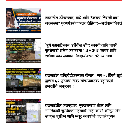
शहरातील डोंगरउतार, माथे आणि टेकड्या निवासी कशा
दाखवल्या? मुख्यमंत्र्यांना पत्र लिहिणार—श्रीनाथ भिमाले
‘पुणे महापालिकाच’ हद्दीतील डोंगर कापणी आणि नागरी
सुरक्षेसाठी अंतिम जबाबदार! ‘UDCPR’ कायदे आणि
सर्वोच्च न्यायालयाच्या निवाड्यांवरून तरी घ्या धडा!
तळजाईला काँक्रीटीकरणाचा कॅन्सर—भाग ५: हिंगणे खुर्द
कुशीत ६२ फुटांच्या तीव्र डोंगरउतारावर बहुमजली
इमारतींचे आक्रमण !
तळजाईतील जलप्रवाह, भूस्खलनाचा धोका आणि
नागरिकांची सुरक्षितता महत्वाची नाही काय? कॉन्टूर प्लॅन,
उपग्रह प्रतिमा आणि मंजूर नकाशांनी वाढवले प्रश्न