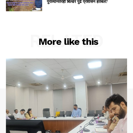
पुराव्यांनंतरही बिल्डर पुढे प्रशासन हतबल?
RELATED
More like this