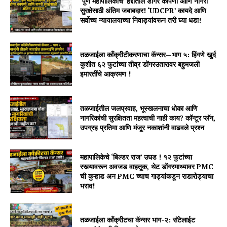
‘पुणे महापालिकाच’ हद्दीतील डोंगर कापणी आणि नागरी
सुरक्षेसाठी अंतिम जबाबदार! ‘UDCPR’ कायदे आणि
सर्वोच्च न्यायालयाच्या निवाड्यांवरून तरी घ्या धडा!
तळजाईला काँक्रीटीकरणाचा कॅन्सर—भाग ५: हिंगणे खुर्द
कुशीत ६२ फुटांच्या तीव्र डोंगरउतारावर बहुमजली
इमारतींचे आक्रमण !
तळजाईतील जलप्रवाह, भूस्खलनाचा धोका आणि
नागरिकांची सुरक्षितता महत्वाची नाही काय? कॉन्टूर प्लॅन,
उपग्रह प्रतिमा आणि मंजूर नकाशांनी वाढवले प्रश्न
महापालिकेचे ‘बिल्डर राज’ उघड ! १२ फुटांच्या
रस्त्यावरून अवजड वाहतूक, थेट डोंगरमाथ्यावर PMC
ची कुऱ्हाड अन PMC च्याच गाड्यांकडून राडारोड्याचा
भराव!
तळजाईला कॉंक्रीटचा कॅन्सर भाग-२: सॅटेलाईट