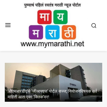
निंबजनगर, विठ्ठलनगर व एकतानगरी पुरमुक्त करण्यासाठी
व
महापौर मंजुषा नागपुरे यांची कायमस्वरूपी उपाययोजनांसाठी
तातडीची बैठक