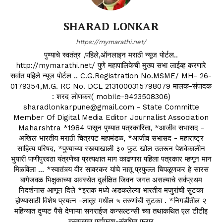
SHARAD LONKAR
https://mymarathi.net/
पुण्याचे स्वतंत्र ,पहिले,ऑनलाइन मराठी न्यूज पोर्टल..
http://mymarathi.net/ पुणे महापालिकेची मुख्य सभा लाईव्ह करणारे
सर्वात पहिले न्यूज पोर्टल .. C.G.Registration No.MSME/ MH- 26-
0179354,M.G. RC No. DCL 2131000315798079 मालक-संपादक
: शरद लोणकर( mobile-9423508306)
sharadlonkarpune@gmail.com - State Committe
Member Of Digital Media Editor Journalist Association
Maharshtra *1984 पासून पुण्यात पत्रकारिता, *आजीव सभासद -
अखिल भारतीय मराठी चित्रपट महामंडळ, *आजीव सभासद - महाराष्ट्र
साहित्य परिषद, *पुण्याच्या रस्त्याखाली ३० फुट खोल उतरून पेशवेकालीन
भुयारी पाणीपुरवठा यंत्रणेचा प्रत्यक्षात माग काढणारा पहिला पत्रकार म्हणून मान
मिळविला ... *स्वातंत्र्य वीर सावरकर यांचे नातू प्रफुल्ल चिपळूणकर हे सारस
बागेजवळ भिक्षुकाच्या अवस्थेत दुर्लक्षित जिवन जगत असल्याचे सर्वप्रथम
निदर्शनास आणून दिले *इराक मध्ये अडकलेल्या भारतीय मजुरांची सुटका
होण्यासाठी विशेष प्रयत्न -लातूर मधील ५ तरुणांची सुटका . *निगडीतील २
महिन्यात दुप्पट पैसे देणाऱ्या सनराईज कन्सल्टन्सी च्या तथाकथित एल टीटीइ
हस्तकाचा पर्दाफाश-संबधित फरार