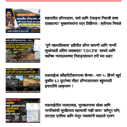
शहरातील डोंगरउतार, माथे आणि टेकड्या निवासी कशा
दाखवल्या? मुख्यमंत्र्यांना पत्र लिहिणार—श्रीनाथ भिमाले
‘पुणे महापालिकाच’ हद्दीतील डोंगर कापणी आणि नागरी
सुरक्षेसाठी अंतिम जबाबदार! ‘UDCPR’ कायदे आणि
सर्वोच्च न्यायालयाच्या निवाड्यांवरून तरी घ्या धडा!
तळजाईला काँक्रीटीकरणाचा कॅन्सर—भाग ५: हिंगणे खुर्द
कुशीत ६२ फुटांच्या तीव्र डोंगरउतारावर बहुमजली
इमारतींचे आक्रमण !
तळजाईतील जलप्रवाह, भूस्खलनाचा धोका आणि
नागरिकांची सुरक्षितता महत्वाची नाही काय? कॉन्टूर प्लॅन,
उपग्रह प्रतिमा आणि मंजूर नकाशांनी वाढवले प्रश्न