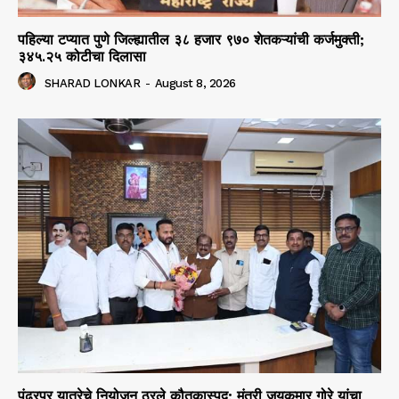
पहिल्या टप्यात पुणे जिल्ह्यातील ३८ हजार ९७० शेतकऱ्यांची कर्जमुक्ती;
३४५.२५ कोटीचा दिलासा
SHARAD LONKAR
-
August 8, 2026
पंढरपूर यात्रेचे नियोजन ठरले कौतुकास्पद; मंत्री जयकुमार गोरे यांचा