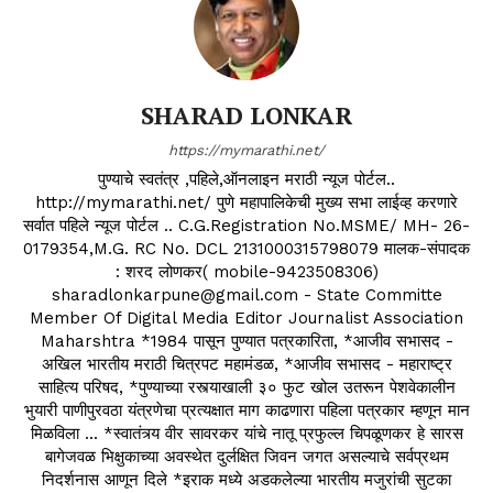
SHARAD LONKAR
https://mymarathi.net/
पुण्याचे स्वतंत्र ,पहिले,ऑनलाइन मराठी न्यूज पोर्टल..
http://mymarathi.net/ पुणे महापालिकेची मुख्य सभा लाईव्ह करणारे
सर्वात पहिले न्यूज पोर्टल .. C.G.Registration No.MSME/ MH- 26-
0179354,M.G. RC No. DCL 2131000315798079 मालक-संपादक
: शरद लोणकर( mobile-9423508306)
sharadlonkarpune@gmail.com - State Committe
Member Of Digital Media Editor Journalist Association
Maharshtra *1984 पासून पुण्यात पत्रकारिता, *आजीव सभासद -
अखिल भारतीय मराठी चित्रपट महामंडळ, *आजीव सभासद - महाराष्ट्र
साहित्य परिषद, *पुण्याच्या रस्त्याखाली ३० फुट खोल उतरून पेशवेकालीन
भुयारी पाणीपुरवठा यंत्रणेचा प्रत्यक्षात माग काढणारा पहिला पत्रकार म्हणून मान
मिळविला ... *स्वातंत्र्य वीर सावरकर यांचे नातू प्रफुल्ल चिपळूणकर हे सारस
बागेजवळ भिक्षुकाच्या अवस्थेत दुर्लक्षित जिवन जगत असल्याचे सर्वप्रथम
निदर्शनास आणून दिले *इराक मध्ये अडकलेल्या भारतीय मजुरांची सुटका