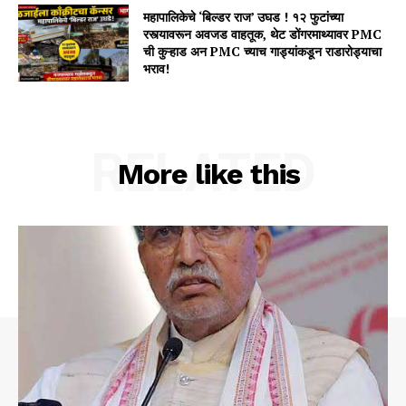
महापालिकेचे ‘बिल्डर राज’ उघड ! १२ फुटांच्या
रस्त्यावरून अवजड वाहतूक, थेट डोंगरमाथ्यावर PMC
ची कुऱ्हाड अन PMC च्याच गाड्यांकडून राडारोड्याचा
भराव!
RELATED
More like this