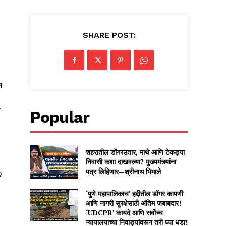
SHARE POST:
न
े
Popular
शहरातील डोंगरउतार, माथे आणि टेकड्या
निवासी कशा दाखवल्या? मुख्यमंत्र्यांना
पत्र लिहिणार—श्रीनाथ भिमाले
२
‘पुणे महापालिकाच’ हद्दीतील डोंगर कापणी
आणि नागरी सुरक्षेसाठी अंतिम जबाबदार!
‘UDCPR’ कायदे आणि सर्वोच्च
न्यायालयाच्या निवाड्यांवरून तरी घ्या धडा!