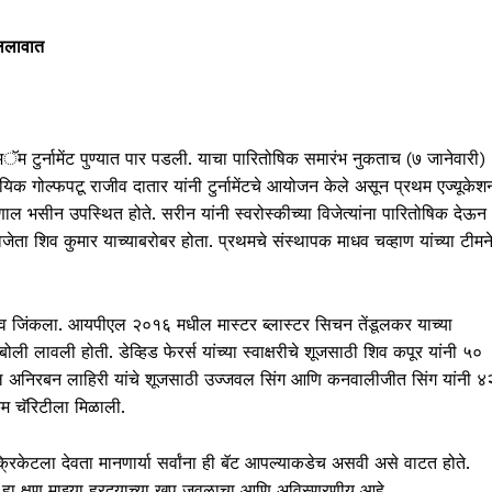
लिलावात
अॅम टुर्नामेंट पुण्यात पार पडली. याचा पारितोषिक समारंभ नुकताच (७ जानेवारी)
वसायिक गोल्फपटू राजीव दातार यांनी टुर्नामेंटचे आयोजन केले असून प्रथम एज्यूकेश
ल भसीन उपस्थित होते. सरीन यांनी स्वरोस्कीच्या विजेत्यांना पारितोषिक देऊन
ेता शिव कुमार याच्याबरोबर होता. प्रथमचे संस्थापक माधव चव्हाण यांच्या टीमन
िलाव जिंकला. आयपीएल २०१६ मधील मास्टर ब्लास्टर सिचन तेंडूलकर याच्या
ोली लावली होती. डेव्हिड फेरर्स यांच्या स्वाक्षरीचे शूजसाठी शिव कपूर यांनी ५०
अनिरबन लाहिरी यांचे शूजसाठी उज्जवल सिंग आणि कनवालीजीत सिंग यांनी ४
कम चॅरिटीला मिळाली.
िकेटला देवता मानणार्या सर्वांना ही बॅट आपल्याकडेच असवी असे वाटत होते.
. हा क्षण माझ्या ह्रदयाच्या खूप जवळाचा आणि अविस्णरणीय आहे.