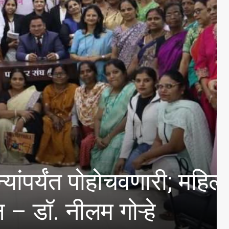
 पोहोचवणारी; महिला
लम गोऱ्हे