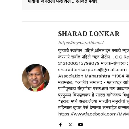
मोदींनी जनतेला फसविले .. अजित पवार
SHARAD LONKAR
https://mymarathi.net/
पुण्याचे स्वतंत्र ,पहिले,ऑनलाइन मराठी न
करणारे सर्वात पहिले न्यूज पोर्टल .
2131000315798079 मालक-संपादक :
sharadlonkarpune@gmail.com - 
Association Maharshtra *1984 पासून
महामंडळ, *आजीव सभासद - महाराष्ट्र साहित
पाणीपुरवठा यंत्रणेचा प्रत्यक्षात माग काढणा
प्रफुल्ल चिपळूणकर हे सारस बागेजवळ भिक्षु
*इराक मध्ये अडकलेल्या भारतीय मजुरांची स
महिन्यात दुप्पट पैसे देणाऱ्या सनराईज कन
https://www.facebook.com/MyM