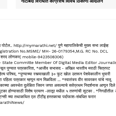
नोटाबंदी विरोधात कॉंग्रेसचे विविध ठिकाणी आंदोलन
्यूज पोर्टल.. http://mymarathi.net/ पुणे महापालिकेची मुख्य सभा लाईव्ह
. C.G.Registration No.MSME/ MH- 26-0179354,M.G. RC No. DCL
 शरद लोणकर( mobile-9423508306)
State Committe Member Of Digital Media Editor Journali
 पुण्यात पत्रकारिता, *आजीव सभासद - अखिल भारतीय मराठी चित्रपट
्य परिषद, *पुण्याच्या रस्त्याखाली ३० फुट खोल उतरून पेशवेकालीन भुयारी
रा पहिला पत्रकार म्हणून मान मिळविला ... *स्वातंत्र्य वीर सावरकर यांचे नातू
काच्या अवस्थेत दुर्लक्षित जिवन जगत असल्याचे सर्वप्रथम निदर्शनास आणून दिले
ुटका होण्यासाठी विशेष प्रयत्न -लातूर मधील ५ तरुणांची सुटका . *निगडीतील 
्सल्टन्सी च्या तथाकथित एल टीटीइ हस्तकाचा पर्दाफाश-संबधित फरार
arathiNews/