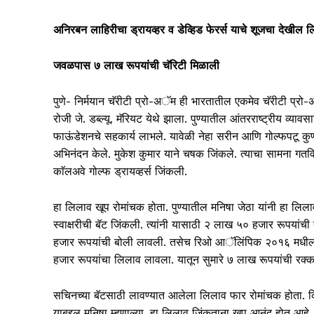
अनिरबन लाहिरीचा ड्रायव्हर व डेव्हिड फेरर्स याचे शूजचा देखील 
जवळपास ७ लाख रूपयांची चॅरिटी मिळाली
पुणे- निर्मयान चॅरीटी प्रो-अॅम ही भारतातील एकमेव चॅरीटी प्रो-
रोजी जे. डब्ल्यू. मॅरियट येथे झाला. पुण्यातील आंतरराष्ट्रीय व्या
फाऊंडेशनचे सहकार्य लाभले. यावेळी नेहा सरीन आणि गोल्फपटू कुणा
अभिनंदन केले. मुकेश कुमार याने चषक जिंकले. त्याचा सामना गतविज
काॅलअवे गोल्फ ड्रायव्हर्स जिंकली.
हा लिलाव खूप रोमांचक होता. पुण्यातील मनिषा जेठा यांनी हा ल
स्वाक्षरीची बॅट जिंकली. त्यांनी यासाठी २ लाख ५० हजार रूपयांची ब
हजार रूपयांची बोली लावली. तसेच रिओ आॅलिंपिक २०१६ मधील 
हजार रूपयांचा लिलाव लावला. यातून सुमारे ७ लाख रूपयांची रक्
सचिनच्या बॅटसाठी लावण्यात आलेला लिलाव फार रोमांचक होता. क्र
याबद्दल मनिषा म्हणाल्या, हा लिलाव जिंकताना खूप आनंद होत आहे