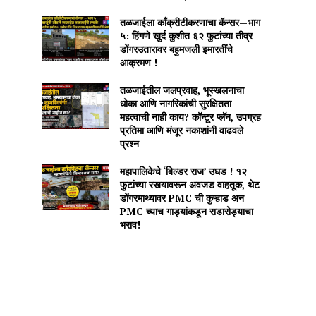
तळजाईला काँक्रीटीकरणाचा कॅन्सर—भाग
५: हिंगणे खुर्द कुशीत ६२ फुटांच्या तीव्र
डोंगरउतारावर बहुमजली इमारतींचे
आक्रमण !
तळजाईतील जलप्रवाह, भूस्खलनाचा
धोका आणि नागरिकांची सुरक्षितता
महत्वाची नाही काय? कॉन्टूर प्लॅन, उपग्रह
प्रतिमा आणि मंजूर नकाशांनी वाढवले
प्रश्न
महापालिकेचे ‘बिल्डर राज’ उघड ! १२
फुटांच्या रस्त्यावरून अवजड वाहतूक, थेट
डोंगरमाथ्यावर PMC ची कुऱ्हाड अन
PMC च्याच गाड्यांकडून राडारोड्याचा
भराव!