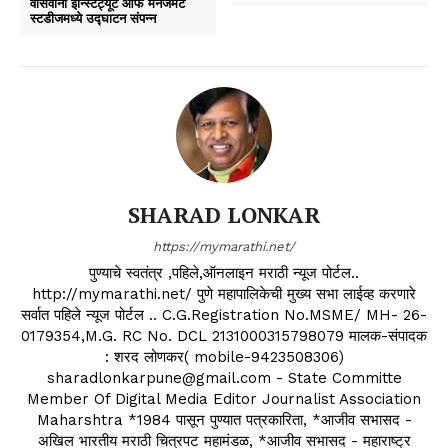
वासवानी इन्स्टिट्यूट ऑफ मॅनेजमेंट
स्टडीजमध्ये उद्घाटन संपन्न
SHARAD LONKAR
https://mymarathi.net/
पुण्याचे स्वतंत्र ,पहिले,ऑनलाइन मराठी न्यूज पोर्टल..
http://mymarathi.net/ पुणे महापालिकेची मुख्य सभा लाईव्ह करणारे
सर्वात पहिले न्यूज पोर्टल .. C.G.Registration No.MSME/ MH- 26-
0179354,M.G. RC No. DCL 2131000315798079 मालक-संपादक
: शरद लोणकर( mobile-9423508306)
sharadlonkarpune@gmail.com - State Committe
Member Of Digital Media Editor Journalist Association
Maharshtra *1984 पासून पुण्यात पत्रकारिता, *आजीव सभासद -
अखिल भारतीय मराठी चित्रपट महामंडळ, *आजीव सभासद - महाराष्ट्र