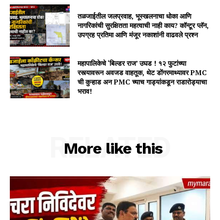
तळजाईतील जलप्रवाह, भूस्खलनाचा धोका आणि
नागरिकांची सुरक्षितता महत्वाची नाही काय? कॉन्टूर प्लॅन,
उपग्रह प्रतिमा आणि मंजूर नकाशांनी वाढवले प्रश्न
महापालिकेचे ‘बिल्डर राज’ उघड ! १२ फुटांच्या
रस्त्यावरून अवजड वाहतूक, थेट डोंगरमाथ्यावर PMC
ची कुऱ्हाड अन PMC च्याच गाड्यांकडून राडारोड्याचा
भराव!
RELATED
More like this