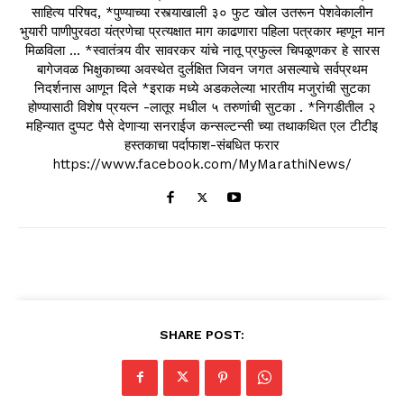
साहित्य परिषद, *पुण्याच्या रस्त्याखाली ३० फुट खोल उतरून पेशवेकालीन
भुयारी पाणीपुरवठा यंत्रणेचा प्रत्यक्षात माग काढणारा पहिला पत्रकार म्हणून मान
मिळविला ... *स्वातंत्र्य वीर सावरकर यांचे नातू प्रफुल्ल चिपळूणकर हे सारस
बागेजवळ भिक्षुकाच्या अवस्थेत दुर्लक्षित जिवन जगत असल्याचे सर्वप्रथम
निदर्शनास आणून दिले *इराक मध्ये अडकलेल्या भारतीय मजुरांची सुटका
होण्यासाठी विशेष प्रयत्न -लातूर मधील ५ तरुणांची सुटका . *निगडीतील २
महिन्यात दुप्पट पैसे देणाऱ्या सनराईज कन्सल्टन्सी च्या तथाकथित एल टीटीइ
हस्तकाचा पर्दाफाश-संबधित फरार
https://www.facebook.com/MyMarathiNews/
SHARE POST: