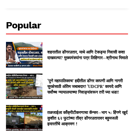
Popular
शहरातील डोंगरउतार, माथे आणि टेकड्या निवासी कशा
दाखवल्या? मुख्यमंत्र्यांना पत्र लिहिणार—श्रीनाथ भिमाले
‘पुणे महापालिकाच’ हद्दीतील डोंगर कापणी आणि नागरी
सुरक्षेसाठी अंतिम जबाबदार! ‘UDCPR’ कायदे आणि
सर्वोच्च न्यायालयाच्या निवाड्यांवरून तरी घ्या धडा!
तळजाईला काँक्रीटीकरणाचा कॅन्सर—भाग ५: हिंगणे खुर्द
कुशीत ६२ फुटांच्या तीव्र डोंगरउतारावर बहुमजली
इमारतींचे आक्रमण !