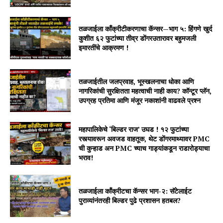
तळजाईला काँक्रीटीकरणाचा कॅन्सर—भाग ५: हिंगणे खुर्द
कुशीत ६२ फुटांच्या तीव्र डोंगरउतारावर बहुमजली
इमारतींचे आक्रमण !
तळजाईतील जलप्रवाह, भूस्खलनाचा धोका आणि
नागरिकांची सुरक्षितता महत्वाची नाही काय? कॉन्टूर प्लॅन,
उपग्रह प्रतिमा आणि मंजूर नकाशांनी वाढवले प्रश्न
महापालिकेचे ‘बिल्डर राज’ उघड ! १२ फुटांच्या
रस्त्यावरून अवजड वाहतूक, थेट डोंगरमाथ्यावर PMC
ची कुऱ्हाड अन PMC च्याच गाड्यांकडून राडारोड्याचा
भराव!
तळजाईला कॉंक्रीटचा कॅन्सर भाग-२: सॅटेलाईट
पुराव्यांनंतरही बिल्डर पुढे प्रशासन हतबल?