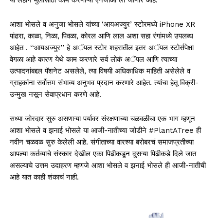
आशा भोसले व अनुजा भोसले यांच्या ‘आयअज्युर’ स्टोरमध्ये iPhone XR
पांढरा, काळा, निळा, पिवळा, कोरल आणि लाल अशा सहा रंगांमध्ये उपलब्ध
आहेत . ‘‘आयअज्युर’’ हे अॅपल स्टोर शहरातील इतर अॅपल स्टोर्सपेक्षा
वेगळा आहे कारण येथे काम करणारे सर्व लोकं अॅपल आणि त्याच्या
उत्पादनांबद्दल पॅशनेट असलेले, त्या विषयी अधिकाधिक माहिती असेलेले व
ग्राहकांना सर्वोत्तम संभाव्य अनुभव प्रदान करणारे आहेत. त्यांचा हेतू विक्री-
उन्मुख नसून सेवाप्रधान करणे आहे.
सध्या जोरदार सुरु असणाऱ्या पर्यावर संरक्षणाच्या चळवळीचा एक भाग म्हणून
आशा भोसले व झनाई भोसले या आजी-नातीच्या जोडीने #PlantATree ही
नवीन चळवळ सुरु केलेली आहे. संगीताच्या वारश्या बरोबरचं समाजप्रतीच्या
आपल्या कर्तव्याचे संस्कार देखील एका पिढीकडून दुसऱ्या पिढीकडे दिले जात
असल्याचे उत्तम उदाहरण म्हणजे आशा भोसले व झनाई भोसले ही आजी-नातीची
आहे यात काही शंकाचं नाही.