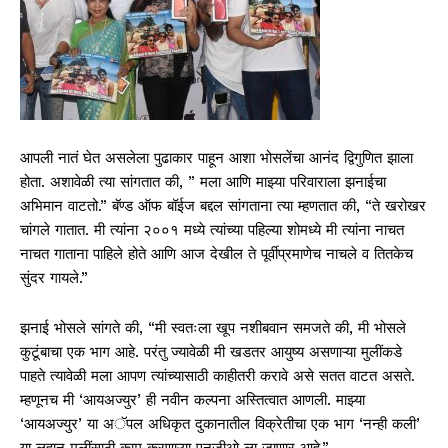
आपली नातं घेत असलेला पुढाकार पाहून आशा भोसलेंचा आनंद द्विगुणित झाला
होता. अशावेळी त्या सांगतात की, ” मला आणि माझ्या परिवाराला झनाईचा
अभिमान वाटतो.” बॅण्ड ऑफ बॉईज बद्दल सांगताना त्या म्हणतात की, “ते खरोखर
चांगले गातात. मी त्यांना २००१ मध्ये त्यांच्या पहिल्या शोमध्ये मी त्यांना नाचत
नाचत गाताना पाहिले होते आणि आज देखील ते पूर्वीप्रमाणेच नाचले व तितकेच
सुंदर गायले.”
झनाई भोसले सांगते की, “मी स्वतःला खूप नशीबवान समजते की, मी भोसले
कुटूंबाचा एक भाग आहे. परंतु ज्यावेळी मी खडतर आयुष्य असणाऱ्या मुलींकडे
पाहते त्यावेळी मला आपण त्यांच्यासाठी काहीतरी करावे असे सतत वाटत असते.
म्हणूनच मी ‘आयअज्युर’ ही नवीन कल्पना अस्तित्वात आणली. माझ्या
‘आयअज्युर’ या अॅपल अधिकृत दुकानातील विक्रेतीचा एक भाग ‘नन्ही कली’
या लहान मुलींसाठी काम करणाऱ्या एनजीओ ला जाणार आहे.”