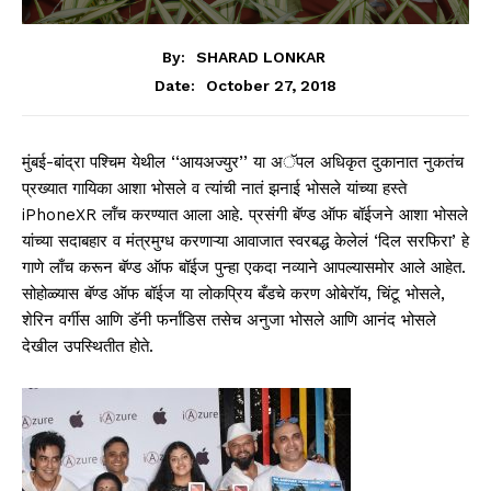
By:
SHARAD LONKAR
October 27, 2018
Date:
मुंबई-बांद्रा पश्चिम येथील ‘‘आयअज्युर’’ या अॅपल अधिकृत दुकानात नुकतंच
प्रख्यात गायिका आशा भोसले व त्यांची नातं झनाई भोसले यांच्या हस्ते
iPhoneXR लॉंच करण्यात आला आहे. प्रसंगी बॅण्ड ऑफ बॉईजने आशा भोसले
यांच्या सदाबहार व मंत्रमुग्ध करणाऱ्या आवाजात स्वरबद्ध केलेलं ‘दिल सरफिरा’ हे
गाणे लाँच करून बॅण्ड ऑफ बॉईज पुन्हा एकदा नव्याने आपल्यासमोर आले आहेत.
सोहोळ्यास बॅण्ड ऑफ बॉईज या लोकप्रिय बँडचे करण ओबेरॉय, चिंटू भोसले,
शेरिन वर्गीस आणि डॅनी फर्नांडिस तसेच अनुजा भोसले आणि आनंद भोसले
देखील उपस्थितीत होते.