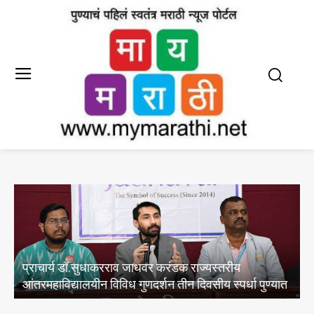
राचार्य डॉ.सुधाकरराव जाधवर करंडक राज्यस्तरीय
तरमहाविद्यालयीन विविध गुणदर्शन तीन दिवसीय स्पर्धा पुण्यात
विषारी दा