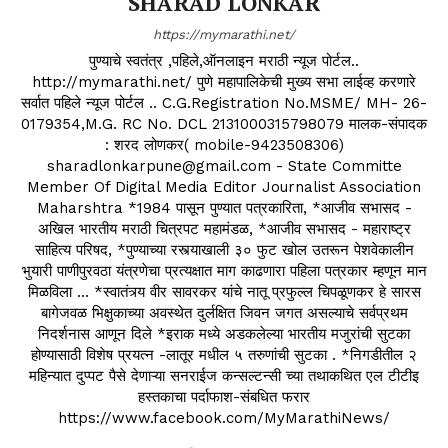
SHARAD LONKAR
https://mymarathi.net/
पुण्याचे स्वतंत्र ,पहिले,ऑनलाइन मराठी न्यूज पोर्टल..
http://mymarathi.net/ पुणे महापालिकेची मुख्य सभा लाईव्ह करणारे
सर्वात पहिले न्यूज पोर्टल .. C.G.Registration No.MSME/ MH- 26-
0179354,M.G. RC No. DCL 2131000315798079 मालक-संपादक
: शरद लोणकर( mobile-9423508306)
sharadlonkarpune@gmail.com - State Committe
Member Of Digital Media Editor Journalist Association
Maharshtra *1984 पासून पुण्यात पत्रकारिता, *आजीव सभासद -
अखिल भारतीय मराठी चित्रपट महामंडळ, *आजीव सभासद - महाराष्ट्र
साहित्य परिषद, *पुण्याच्या रस्त्याखाली ३० फुट खोल उतरून पेशवेकालीन
भुयारी पाणीपुरवठा यंत्रणेचा प्रत्यक्षात माग काढणारा पहिला पत्रकार म्हणून मान
मिळविला ... *स्वातंत्र्य वीर सावरकर यांचे नातू प्रफुल्ल चिपळूणकर हे सारस
बागेजवळ भिक्षुकाच्या अवस्थेत दुर्लक्षित जिवन जगत असल्याचे सर्वप्रथम
निदर्शनास आणून दिले *इराक मध्ये अडकलेल्या भारतीय मजुरांची सुटका
होण्यासाठी विशेष प्रयत्न -लातूर मधील ५ तरुणांची सुटका . *निगडीतील २
महिन्यात दुप्पट पैसे देणाऱ्या सनराईज कन्सल्टन्सी च्या तथाकथित एल टीटीइ
हस्तकाचा पर्दाफाश-संबधित फरार
https://www.facebook.com/MyMarathiNews/