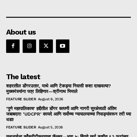
About us
The latest
शहरातील डोंगरउतार, माथे आणि टेकड्या निवासी कशा दाखवल्या?
मुख्यमंत्र्यांना पत्र लिहिणार—श्रीनाथ भिमाले
FEATURE SLIDER
August 6, 2026
‘पुणे महापालिकाच’ हद्दीतील डोंगर कापणी आणि नागरी सुरक्षेसाठी अंतिम
जबाबदार! ‘UDCPR’ कायदे आणि सर्वोच्च न्यायालयाच्या निवाड्यांवरून तरी घ्या
धडा!
FEATURE SLIDER
August 5, 2026
तळजाईला काँक्रीटीकरणाचा कॅन्सर—भाग ५: हिंगणे खुर्द कुशीत ६२ फुटांच्या