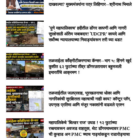
दाखवल्या? मुख्यमंत्र्यांना पत्र लिहिणार—श्रीनाथ भिमाले
‘पुणे महापालिकाच’ हद्दीतील डोंगर कापणी आणि नागरी
सुरक्षेसाठी अंतिम जबाबदार! ‘UDCPR’ कायदे आणि
सर्वोच्च न्यायालयाच्या निवाड्यांवरून तरी घ्या धडा!
तळजाईला काँक्रीटीकरणाचा कॅन्सर—भाग ५: हिंगणे खुर्द
कुशीत ६२ फुटांच्या तीव्र डोंगरउतारावर बहुमजली
इमारतींचे आक्रमण !
तळजाईतील जलप्रवाह, भूस्खलनाचा धोका आणि
नागरिकांची सुरक्षितता महत्वाची नाही काय? कॉन्टूर प्लॅन,
उपग्रह प्रतिमा आणि मंजूर नकाशांनी वाढवले प्रश्न
महापालिकेचे ‘बिल्डर राज’ उघड ! १२ फुटांच्या
रस्त्यावरून अवजड वाहतूक, थेट डोंगरमाथ्यावर PMC
ची कुऱ्हाड अन PMC च्याच गाड्यांकडून राडारोड्याचा