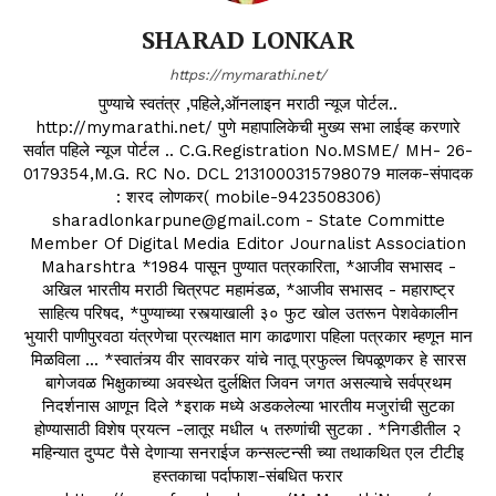
SHARAD LONKAR
https://mymarathi.net/
पुण्याचे स्वतंत्र ,पहिले,ऑनलाइन मराठी न्यूज पोर्टल..
http://mymarathi.net/ पुणे महापालिकेची मुख्य सभा लाईव्ह करणारे
सर्वात पहिले न्यूज पोर्टल .. C.G.Registration No.MSME/ MH- 26-
0179354,M.G. RC No. DCL 2131000315798079 मालक-संपादक
: शरद लोणकर( mobile-9423508306)
sharadlonkarpune@gmail.com - State Committe
Member Of Digital Media Editor Journalist Association
Maharshtra *1984 पासून पुण्यात पत्रकारिता, *आजीव सभासद -
अखिल भारतीय मराठी चित्रपट महामंडळ, *आजीव सभासद - महाराष्ट्र
साहित्य परिषद, *पुण्याच्या रस्त्याखाली ३० फुट खोल उतरून पेशवेकालीन
भुयारी पाणीपुरवठा यंत्रणेचा प्रत्यक्षात माग काढणारा पहिला पत्रकार म्हणून मान
मिळविला ... *स्वातंत्र्य वीर सावरकर यांचे नातू प्रफुल्ल चिपळूणकर हे सारस
बागेजवळ भिक्षुकाच्या अवस्थेत दुर्लक्षित जिवन जगत असल्याचे सर्वप्रथम
निदर्शनास आणून दिले *इराक मध्ये अडकलेल्या भारतीय मजुरांची सुटका
होण्यासाठी विशेष प्रयत्न -लातूर मधील ५ तरुणांची सुटका . *निगडीतील २
महिन्यात दुप्पट पैसे देणाऱ्या सनराईज कन्सल्टन्सी च्या तथाकथित एल टीटीइ
हस्तकाचा पर्दाफाश-संबधित फरार