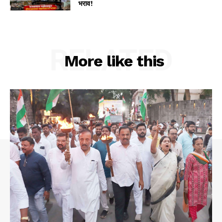
भराव!
RELATED
More like this