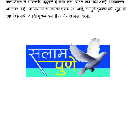
फाऊंडेशन ने शास्त्रीय पद्धतीने हे काम केले. वॉटर कप मध्ये आम्ही राजकारण
आणणार नाही, पाण्यासाठी सगळ्यांचा एकच पक्ष आहे, त्यामुळे पुढच्या वर्षी सुद्धा ही
स्पर्धा घेण्याची विनंती मुख्यमंत्र्यांनी आमिर खानला केली.