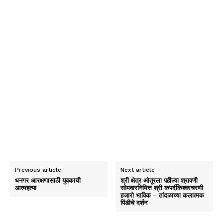
Previous article
Next article
धनगर आरक्षणासाठी युवकाची
श्री क्षेत्र ओतूरला पहील्या श्रावणी
आत्महत्या
सोमवारनिमित्त श्री कपर्दीकेश्वरचरणी
हजारो भाविक – तांदळाच्या कलात्मक
पिंडीचे दर्शन