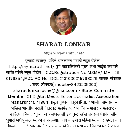
SHARAD LONKAR
https://mymarathi.net/
पुण्याचे स्वतंत्र ,पहिले,ऑनलाइन मराठी न्यूज पोर्टल..
http://mymarathi.net/ पुणे महापालिकेची मुख्य सभा लाईव्ह करणारे
सर्वात पहिले न्यूज पोर्टल .. C.G.Registration No.MSME/ MH- 26-
0179354,M.G. RC No. DCL 2131000315798079 मालक-संपादक
: शरद लोणकर( mobile-9423508306)
sharadlonkarpune@gmail.com - State Committe
Member Of Digital Media Editor Journalist Association
Maharshtra *1984 पासून पुण्यात पत्रकारिता, *आजीव सभासद -
अखिल भारतीय मराठी चित्रपट महामंडळ, *आजीव सभासद - महाराष्ट्र
साहित्य परिषद, *पुण्याच्या रस्त्याखाली ३० फुट खोल उतरून पेशवेकालीन
भुयारी पाणीपुरवठा यंत्रणेचा प्रत्यक्षात माग काढणारा पहिला पत्रकार म्हणून मान
मिळविला ... *स्वातंत्र्य वीर सावरकर यांचे नातू प्रफुल्ल चिपळूणकर हे सारस