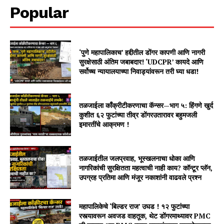
Popular
‘पुणे महापालिकाच’ हद्दीतील डोंगर कापणी आणि नागरी
सुरक्षेसाठी अंतिम जबाबदार! ‘UDCPR’ कायदे आणि
सर्वोच्च न्यायालयाच्या निवाड्यांवरून तरी घ्या धडा!
तळजाईला काँक्रीटीकरणाचा कॅन्सर—भाग ५: हिंगणे खुर्द
कुशीत ६२ फुटांच्या तीव्र डोंगरउतारावर बहुमजली
इमारतींचे आक्रमण !
तळजाईतील जलप्रवाह, भूस्खलनाचा धोका आणि
नागरिकांची सुरक्षितता महत्वाची नाही काय? कॉन्टूर प्लॅन,
उपग्रह प्रतिमा आणि मंजूर नकाशांनी वाढवले प्रश्न
महापालिकेचे ‘बिल्डर राज’ उघड ! १२ फुटांच्या
रस्त्यावरून अवजड वाहतूक, थेट डोंगरमाथ्यावर PMC