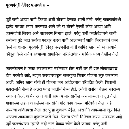
मुख्यमंत्री देवेंद्र फडणवीस –
पूर्वी पाणी अडवा पाणी जिरवा अशी घोषणा देण्यात आली होती, परंतु गावागावांमध्ये
इतके गटतट तयार करण्यात आले की या घोषणे ऐवजी लोक अडवा आणि
एकमेकांची जिरवा असे वातावरण निर्माण झाले. परंतु पानी फाऊंडेशनने जाती
धर्माच्या पुढे जात सर्वांना एकत्र करत पाणी अडवण्याचं आणि जिरवण्याचं काम
केलं या शब्दात मुख्यमंत्री देवेंद्र फडणवीस यांनी आमिर खान यांच्या कार्याचे
कौतुक केले तसेच सध्याच्या सामाजिक परिस्तिथीवर मार्मिक भाष्य देखील केले.
जलसंधारण हे फक्त सरकारच्या भरोष्यावर होत नाही तर ही एक लोकचळवळ
होणे गरजेचे आहे, म्हणून सरकारकडून जलयुक्त शिवार योजना सुरु करण्यात
आली. अमिर खान यांनी ही योजना जन आंदोलनात परिवर्तित केली. शिवाजी
महाराजांचे सैन्य हे अठरा पगड जातीचं सैन्य होतं. त्यांनी सर्वांना घेऊन स्वराज्य
स्थापन केलं. अमिर खान यांनी सामान्य माणसातील असामान्यत्व जागृत केलं.
गावातल्या लहान असलेल्या माणसांनी मोठं काम करून परिवर्तन केलं आहे.
पाण्याचा अतिउपसा केला तर पुन्हा दुष्काळ येईल. निसर्गाने आपल्याला खूप दिलं
आपणच आपल्याला दुष्काळाकडे नेलं. पिकांच पॅटर्न निश्चित करणं आवश्यक आहे.
पूर्वी जलसंधारण म्हणजे नदी नाले केवळ खोल केले जायचे. परंतु पानी