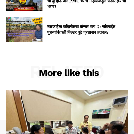
ची कुऱ्हाड अन PMC च्याच गाड्यांकडून राडारोड्याचा
भराव!
तळजाईला कॉंक्रीटचा कॅन्सर भाग-२: सॅटेलाईट
पुराव्यांनंतरही बिल्डर पुढे प्रशासन हतबल?
RELATED
More like this