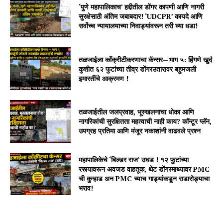
‘पुणे महापालिकाच’ हद्दीतील डोंगर कापणी आणि नागरी
सुरक्षेसाठी अंतिम जबाबदार! ‘UDCPR’ कायदे आणि
सर्वोच्च न्यायालयाच्या निवाड्यांवरून तरी घ्या धडा!
तळजाईला काँक्रीटीकरणाचा कॅन्सर—भाग ५: हिंगणे खुर्द
कुशीत ६२ फुटांच्या तीव्र डोंगरउतारावर बहुमजली
इमारतींचे आक्रमण !
तळजाईतील जलप्रवाह, भूस्खलनाचा धोका आणि
नागरिकांची सुरक्षितता महत्वाची नाही काय? कॉन्टूर प्लॅन,
उपग्रह प्रतिमा आणि मंजूर नकाशांनी वाढवले प्रश्न
महापालिकेचे ‘बिल्डर राज’ उघड ! १२ फुटांच्या
रस्त्यावरून अवजड वाहतूक, थेट डोंगरमाथ्यावर PMC
ची कुऱ्हाड अन PMC च्याच गाड्यांकडून राडारोड्याचा
भराव!