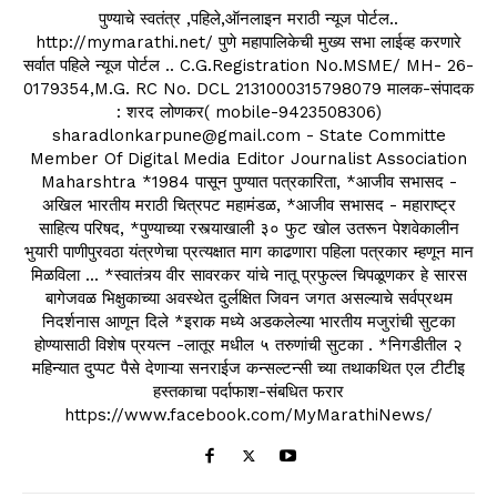
पुण्याचे स्वतंत्र ,पहिले,ऑनलाइन मराठी न्यूज पोर्टल..
http://mymarathi.net/ पुणे महापालिकेची मुख्य सभा लाईव्ह करणारे
सर्वात पहिले न्यूज पोर्टल .. C.G.Registration No.MSME/ MH- 26-
0179354,M.G. RC No. DCL 2131000315798079 मालक-संपादक
: शरद लोणकर( mobile-9423508306)
sharadlonkarpune@gmail.com - State Committe
Member Of Digital Media Editor Journalist Association
Maharshtra *1984 पासून पुण्यात पत्रकारिता, *आजीव सभासद -
अखिल भारतीय मराठी चित्रपट महामंडळ, *आजीव सभासद - महाराष्ट्र
साहित्य परिषद, *पुण्याच्या रस्त्याखाली ३० फुट खोल उतरून पेशवेकालीन
भुयारी पाणीपुरवठा यंत्रणेचा प्रत्यक्षात माग काढणारा पहिला पत्रकार म्हणून मान
मिळविला ... *स्वातंत्र्य वीर सावरकर यांचे नातू प्रफुल्ल चिपळूणकर हे सारस
बागेजवळ भिक्षुकाच्या अवस्थेत दुर्लक्षित जिवन जगत असल्याचे सर्वप्रथम
निदर्शनास आणून दिले *इराक मध्ये अडकलेल्या भारतीय मजुरांची सुटका
होण्यासाठी विशेष प्रयत्न -लातूर मधील ५ तरुणांची सुटका . *निगडीतील २
महिन्यात दुप्पट पैसे देणाऱ्या सनराईज कन्सल्टन्सी च्या तथाकथित एल टीटीइ
हस्तकाचा पर्दाफाश-संबधित फरार
https://www.facebook.com/MyMarathiNews/