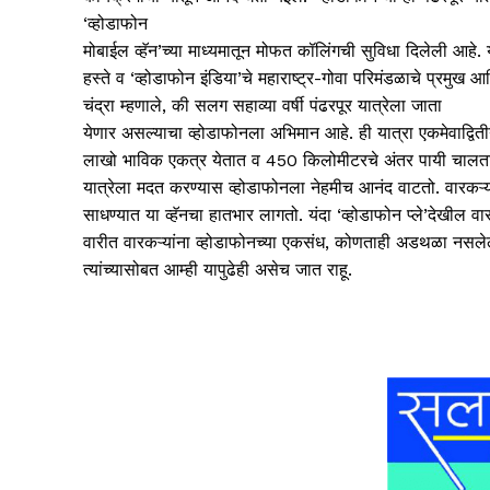
‘व्होडाफोन
मोबाईल व्हॅन’च्या माध्यमातून मोफत कॉलिंगची सुविधा दिलेली आहे. या 
हस्ते व ‘व्होडाफोन इंडिया’चे महाराष्ट्र-गोवा परिमंडळाचे प्रमुख
चंद्रा म्हणाले, की सलग सहाव्या वर्षी पंढरपूर यात्रेला जाता
येणार असल्याचा व्होडाफोनला अभिमान आहे. ही यात्रा एकमेवाद्विती
लाखो भाविक एकत्र येतात व 450 किलोमीटरचे अंतर पायी चालतात, ही
यात्रेला मदत करण्यास व्होडाफोनला नेहमीच आनंद वाटतो. वारकऱ्यां
साधण्यात या व्हॅनचा हातभार लागतो. यंदा ‘व्होडाफोन प्ले’देखील वा
वारीत वारकऱ्यांना व्होडाफोनच्या एकसंध, कोणताही अडथळा नसलेल्या 
त्यांच्यासोबत आम्ही यापुढेही असेच जात राहू.