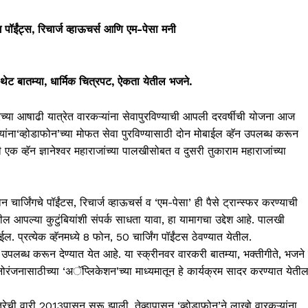
पॉईंट्स, रिचार्ज व्हाऊचर्स आणि एम-पेसा मनी
ल थेट बातम्या, धार्मिक चित्रपट, ऐकता येतील भजने.
रच्या आषाढी यात्रेत वारकऱ्यांना सेवापुरविण्याची आपली दरवर्षीची योजना आज
यांना‘व्होडाफोन’च्या मोफत सेवा पुरविण्यासाठी दोन मोबाईल व्हॅन उपलब्ध करून
ी एक व्हॅन ज्ञानेश्वर महाराजांच्या पालखीसोबत व दुसरी तुकाराम महाराजांच्या
ार्जिंगचे पॉईंटस, रिचार्ज व्हाऊचर्स व ‘एम-पेसा’ ही पैसे ट्रान्स्फर करण्याची
आपल्या कुटुंबियांशी संपर्क साधता यावा, हा यामागचा उद्देश आहे. पालखी
ईल. प्रत्येक व्हॅनमध्ये 8 फोन, 50 चार्जिंग पॉईंटस ठेवण्यात येतील.
’ही उपलब्ध करून देण्यात येत आहे. या स्क्रीनवर वारकरी बातम्या, भक्तीगीते, भजने
मनोरंजनासाठीच्या ‘अॅप्लिकेशन’च्या माध्यमातून हे कार्यक्रम सादर करण्यात येतील
त्रेची वारी 2013पासून सुरू झाली. तेव्हापासून ‘व्होडाफोन’ने लाखो वारकऱ्यांना