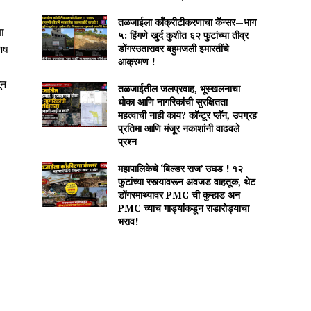
तळजाईला काँक्रीटीकरणाचा कॅन्सर—भाग
या
५: हिंगणे खुर्द कुशीत ६२ फुटांच्या तीव्र
डोंगरउतारावर बहुमजली इमारतींचे
शिष
आक्रमण !
ून
तळजाईतील जलप्रवाह, भूस्खलनाचा
धोका आणि नागरिकांची सुरक्षितता
महत्वाची नाही काय? कॉन्टूर प्लॅन, उपग्रह
प्रतिमा आणि मंजूर नकाशांनी वाढवले
प्रश्न
महापालिकेचे ‘बिल्डर राज’ उघड ! १२
फुटांच्या रस्त्यावरून अवजड वाहतूक, थेट
डोंगरमाथ्यावर PMC ची कुऱ्हाड अन
PMC च्याच गाड्यांकडून राडारोड्याचा
भराव!