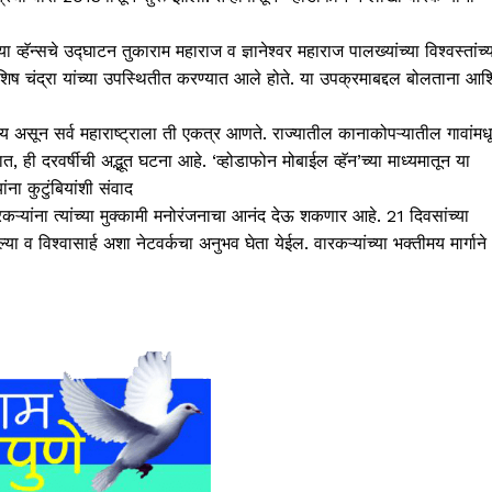
व्हॅन्सचे उद्घाटन तुकाराम महाराज व ज्ञानेश्वर महाराज पालख्यांच्या विश्वस्तांच्
 आशिष चंद्रा यांच्या उपस्थितीत करण्यात आले होते. या उपक्रमाबद्दल बोलताना आ
य असून सर्व महाराष्ट्राला ती एकत्र आणते. राज्यातील कानाकोपऱ्यातील गावांमध
 दरवर्षीची अद्भूत घटना आहे. ‘व्होडाफोन मोबाईल व्हॅन’च्या माध्यमातून या
ना कुटुंबियांशी संवाद
रकऱ्यांना त्यांच्या मुक्कामी मनोरंजनाचा आनंद देऊ शकणार आहे. 21 दिवसांच्या
व विश्वासार्ह अशा नेटवर्कचा अनुभव घेता येईल. वारकऱ्यांच्या भक्तीमय मार्गाने