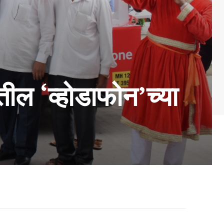
तील ‘व्होडाफोन’च्या