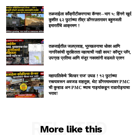
तळजाईला काँक्रीटीकरणाचा कॅन्सर—भाग ५: हिंगणे खुर्द
कुशीत ६२ फुटांच्या तीव्र डोंगरउतारावर बहुमजली
इमारतींचे आक्रमण !
तळजाईतील जलप्रवाह, भूस्खलनाचा धोका आणि
नागरिकांची सुरक्षितता महत्वाची नाही काय? कॉन्टूर प्लॅन,
उपग्रह प्रतिमा आणि मंजूर नकाशांनी वाढवले प्रश्न
महापालिकेचे ‘बिल्डर राज’ उघड ! १२ फुटांच्या
रस्त्यावरून अवजड वाहतूक, थेट डोंगरमाथ्यावर PMC
ची कुऱ्हाड अन PMC च्याच गाड्यांकडून राडारोड्याचा
भराव!
RELATED
More like this