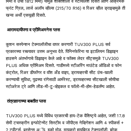
मिमी व उंची
1812
मिमी
)
यामुळे शक्तिशाली व स्टायलिश दिसते आणि आक्रमक
फ्रंट ग्रिल, लार्ज अलॉय व्हील्स
(215/70 R16)
व रिअर व्हील ड्राइव्हमुळे ती
खऱ्या अर्थी एसयूव्ही दिसते.
आरामदायीपणा व प्रीमिअमनेस प्लस
कुशन सस्पेन्शन टेक्नालॉजीचा वापर करणारी
TUV300 PLUS
सर्व
प्रकारच्या रस्त्यावर उत्तम अनुभव देते.
पिनिनफेरिना या इटालियन डिझाइन
हाउसने अंतर्भागाचे डिझाइन केले आहे व फॉक्स लेदर सीट्समुळे
TUV300
PLUS
अधिक प्रीमिअम दिसते
.
गाडीमध्ये स्टीअरिंग माउंटेड ऑडिओ व फोन
कंट्रोल, रिअर डीफॉगर व वॉश अँड वाइप, ड्रायव्हरची सीट उंच-खाली
करण्याची सुविधा, पुढच्या रांगेसाठी आर्मरेस्ट, ड्रायव्हरच्या सीटखाली सोयीचा
स्टोअरेज ट्रे आणि लीड-मी-टू-व्हेइकल व फॉलो-मी-होम-हेडलॅम्प आहेत.
तंत्रज्ञानाच्या बाबतीत प्लस
TUV300 PLUS
मध्ये विविध प्रकारची हाय-टेक वैशिष्ट्ये आहेत, जशी
17.8
सेमी टचस्क्रीन इन्फोटेन्मेंट सिस्टीम व जीपीएस नेव्हिगेशन आणि
4
स्पीकर्स
+
2
ट्वीटर्स
,
ब्लुसेन्स
अॅ
प, इको मोड, मायक्रो हायब्रिड टेक्नालॉजी, ब्रेक