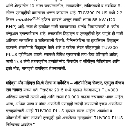
ऑटो क्षेत्रातील 10 लाख रुपयांखालील, समकालीन, शक्तिशाली व लवचिक 9-
सीटर एसयूव्हीची कमतरता भरून काढणार आहे.
TUV300 PLUS
मध्ये
2.2
D120
लिटर
mHAWK
इंजिन बसवले असून त्याची क्षमता
88 kW (120
BHP)
आहे
.
त्यामध्ये हायवेवर गाडी चालवण्याचा आनंद मिळण्यासाठी 6-स्पीड
मॅन्युअल ट्रान्समिशन आहे.
ठसठशीत डिझाइन व एसयूव्हीची ऐट यामुळे ही गाडी
अतिशय स्टायलिश व शक्तिशाली दिसते.
पिनिनफेरिना या इटालियन डिझाइन
हाउसने अंतर्भागाचे डिझाइन केले आहे व फॉक्स लेदर सीट्समुळे
TUV300
PLUS
प्रीमिअम वाटते
.
त्यामध्ये विविध प्रकारची हाय-टेक वैशिष्ट्ये आहेत,
जशी
17.8
सेमी टचस्क्रीन इन्फोटेन्मेंट सिस्टीम व जीपीएस नेव्हिगेशन आणि
इको मोड, मायक्रो हायब्रिड टेक्नालॉजी
.
महिंद्रा अँड महिंद्रा लि.चे सेल्स व मार्केटिंग – ऑटोमोटिव्ह सेक्टर, प्रमुख वीजय
राम नाकरा
यांच्या मते,
“
सप्टेंबर 2015 मध्ये दाखल केल्यापासून
TUV300
अतिशय यशस्वी ठरली आहे आणि सध्या
80,000
गाड्या रस्त्यावर धावत आहेत.
आता, अधिक जागा व पॉवर असलेली एसयूव्ही खरेदी करण्याची इच्छा असलेल्या
ग्राहकांसाठी आम्ही
TUV300 PLUS
दाखल करत आहोत
.
आकांक्षा व
जीवनशैली यांना साजेशी एसयूव्ही हवी असलेल्या ग्राहकांना
TUV300 PLUS
निश्चितच आवडेल
.”