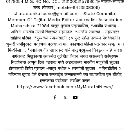
0179354,M.G. RC No. DCL 2131000315798079 मालक-संपादक
: शरद लोणकर( mobile-9423508306)
sharadlonkarpune@gmail.com - State Committe
Member Of Digital Media Editor Journalist Association
Maharshtra *1984 पासून पुण्यात पत्रकारिता, *आजीव सभासद -
अखिल भारतीय मराठी चित्रपट महामंडळ, *आजीव सभासद - महाराष्ट्र
साहित्य परिषद, *पुण्याच्या रस्त्याखाली ३० फुट खोल उतरून पेशवेकालीन
भुयारी पाणीपुरवठा यंत्रणेचा प्रत्यक्षात माग काढणारा पहिला पत्रकार म्हणून मान
मिळविला ... *स्वातंत्र्य वीर सावरकर यांचे नातू प्रफुल्ल चिपळूणकर हे सारस
बागेजवळ भिक्षुकाच्या अवस्थेत दुर्लक्षित जिवन जगत असल्याचे सर्वप्रथम
निदर्शनास आणून दिले *इराक मध्ये अडकलेल्या भारतीय मजुरांची सुटका
होण्यासाठी विशेष प्रयत्न -लातूर मधील ५ तरुणांची सुटका . *निगडीतील २
महिन्यात दुप्पट पैसे देणाऱ्या सनराईज कन्सल्टन्सी च्या तथाकथित एल टीटीइ
हस्तकाचा पर्दाफाश-संबधित फरार
https://www.facebook.com/MyMarathiNews/