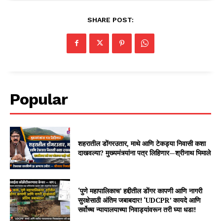
SHARE POST:
Popular
शहरातील डोंगरउतार, माथे आणि टेकड्या निवासी कशा
दाखवल्या? मुख्यमंत्र्यांना पत्र लिहिणार—श्रीनाथ भिमाले
‘पुणे महापालिकाच’ हद्दीतील डोंगर कापणी आणि नागरी
सुरक्षेसाठी अंतिम जबाबदार! ‘UDCPR’ कायदे आणि
सर्वोच्च न्यायालयाच्या निवाड्यांवरून तरी घ्या धडा!