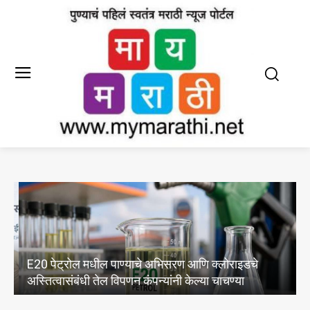
E20 पेट्रोल मधील पाण्याचे अभिसरण आणि क्लोराइडचे
क
अस्तित्वासंबंधी तेल विपणन कंपन्यांनी केल्या चाचण्या
क