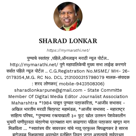
SHARAD LONKAR
https://mymarathi.net/
पुण्याचे स्वतंत्र ,पहिले,ऑनलाइन मराठी न्यूज पोर्टल..
http://mymarathi.net/ पुणे महापालिकेची मुख्य सभा लाईव्ह करणारे
सर्वात पहिले न्यूज पोर्टल .. C.G.Registration No.MSME/ MH- 26-
0179354,M.G. RC No. DCL 2131000315798079 मालक-संपादक
: शरद लोणकर( mobile-9423508306)
sharadlonkarpune@gmail.com - State Committe
Member Of Digital Media Editor Journalist Association
Maharshtra *1984 पासून पुण्यात पत्रकारिता, *आजीव सभासद -
अखिल भारतीय मराठी चित्रपट महामंडळ, *आजीव सभासद - महाराष्ट्र
साहित्य परिषद, *पुण्याच्या रस्त्याखाली ३० फुट खोल उतरून पेशवेकालीन
भुयारी पाणीपुरवठा यंत्रणेचा प्रत्यक्षात माग काढणारा पहिला पत्रकार म्हणून मान
मिळविला ... *स्वातंत्र्य वीर सावरकर यांचे नातू प्रफुल्ल चिपळूणकर हे सारस
बागेजवळ भिक्षुकाच्या अवस्थेत दुर्लक्षित जिवन जगत असल्याचे सर्वप्रथम