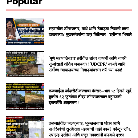
Popular
शहरातील डोंगरउतार, माथे आणि टेकड्या निवासी कशा
दाखवल्या? मुख्यमंत्र्यांना पत्र लिहिणार—श्रीनाथ भिमाले
‘पुणे महापालिकाच’ हद्दीतील डोंगर कापणी आणि नागरी
सुरक्षेसाठी अंतिम जबाबदार! ‘UDCPR’ कायदे आणि
सर्वोच्च न्यायालयाच्या निवाड्यांवरून तरी घ्या धडा!
तळजाईला काँक्रीटीकरणाचा कॅन्सर—भाग ५: हिंगणे खुर्द
कुशीत ६२ फुटांच्या तीव्र डोंगरउतारावर बहुमजली
इमारतींचे आक्रमण !
तळजाईतील जलप्रवाह, भूस्खलनाचा धोका आणि
नागरिकांची सुरक्षितता महत्वाची नाही काय? कॉन्टूर प्लॅन,
उपग्रह प्रतिमा आणि मंजूर नकाशांनी वाढवले प्रश्न