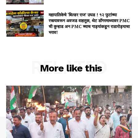
महापालिकेचे ‘बिल्डर राज’ उघड ! १२ फुटांच्या
रस्त्यावरून अवजड वाहतूक, थेट डोंगरमाथ्यावर PMC
ची कुऱ्हाड अन PMC च्याच गाड्यांकडून राडारोड्याचा
भराव!
RELATED
More like this