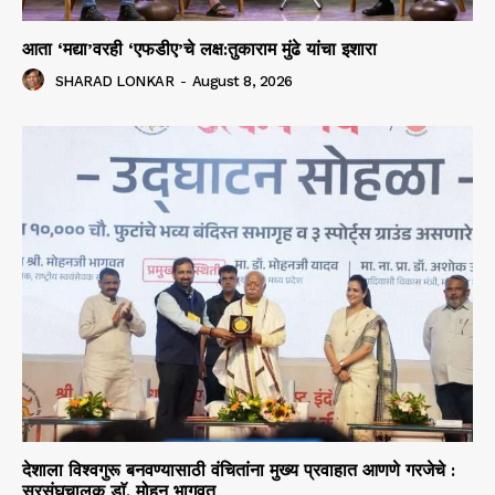
आता ‘मद्या’वरही ‘एफडीए’चे लक्ष:तुकाराम मुंढे यांचा इशारा
SHARAD LONKAR
-
August 8, 2026
देशाला विश्वगुरू बनवण्यासाठी वंचितांना मुख्य प्रवाहात आणणे गरजेचे :
सरसंघचालक डाॅ. मोहन भागवत