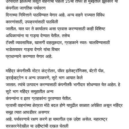
उत्पादीत झालेल्या विद्युत वाहनांचा पहिला 25चा ताफा हा मुंबईतील झूमकार या
कंपनीला जागतिक पर्यावरण
दिनाच्या निमित्ताने पाठविण्यात येणार आहे. अन्य वाहने राज्यात विविध
कारणांसाठी, उपक्रमांसाठी पाठविली
जातील. यात घर ते कार्यालय असा प्रवास करण्यासाठी काही विशिष्ट
अधिकाऱ्यांना या गाड्या देण्यात येतील. तसेच
टॅक्सी व्यावसायिक, खासगी वाहतूकदार, ग्राहकाने स्वतः चालविण्यासाठी
भाडेतत्वावर गाड्या देणारे यांचा विचार
प्राधान्याने करण्यात येणार आहे.
महिंद्र कंपनीतर्फे मोटर कंट्रोलर, पॉवर इलेक्ट्रॉनिक्स, बॅटरी पॅक,
ड्राईव्हट्रेन व अन्य उपकरणे, सुटे भाग आयात केले
जातात. त्यांचे उत्पादन करण्यासाठी कंपनीतर्फे भागीदार शोधण्यात येत आहेत. हे
सुटे भाग महिंद्र समुहातील अन्य
कंपन्यांना व इतर ग्राहकांना पुरवण्यात येतील.
प्रवासी वाहनांच्या क्षेत्रात मोठे बदल होणे यापुढील काळात अपेक्षित असून महिंद्र
समूह त्यात आघडीवर असणार
आहे. पर्यावरणाचे रक्षण करणे हा यामागील एक उद्देश असेल. महाराष्ट्र
सरकारनेदेखील या उद्दीष्टांची दखल घेतली