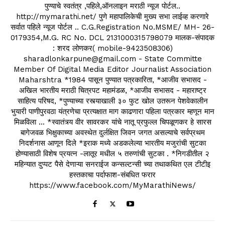
पुण्याचे स्वतंत्र ,पहिले,ऑनलाइन मराठी न्यूज पोर्टल..
http://mymarathi.net/ पुणे महापालिकेची मुख्य सभा लाईव्ह करणारे
सर्वात पहिले न्यूज पोर्टल .. C.G.Registration No.MSME/ MH- 26-
0179354,M.G. RC No. DCL 2131000315798079 मालक-संपादक
: शरद लोणकर( mobile-9423508306)
sharadlonkarpune@gmail.com - State Committe
Member Of Digital Media Editor Journalist Association
Maharshtra *1984 पासून पुण्यात पत्रकारिता, *आजीव सभासद -
अखिल भारतीय मराठी चित्रपट महामंडळ, *आजीव सभासद - महाराष्ट्र
साहित्य परिषद, *पुण्याच्या रस्त्याखाली ३० फुट खोल उतरून पेशवेकालीन
भुयारी पाणीपुरवठा यंत्रणेचा प्रत्यक्षात माग काढणारा पहिला पत्रकार म्हणून मान
मिळविला ... *स्वातंत्र्य वीर सावरकर यांचे नातू प्रफुल्ल चिपळूणकर हे सारस
बागेजवळ भिक्षुकाच्या अवस्थेत दुर्लक्षित जिवन जगत असल्याचे सर्वप्रथम
निदर्शनास आणून दिले *इराक मध्ये अडकलेल्या भारतीय मजुरांची सुटका
होण्यासाठी विशेष प्रयत्न -लातूर मधील ५ तरुणांची सुटका . *निगडीतील २
महिन्यात दुप्पट पैसे देणाऱ्या सनराईज कन्सल्टन्सी च्या तथाकथित एल टीटीइ
हस्तकाचा पर्दाफाश-संबधित फरार
https://www.facebook.com/MyMarathiNews/