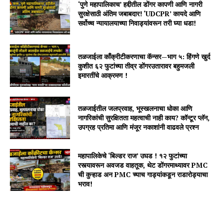
‘पुणे महापालिकाच’ हद्दीतील डोंगर कापणी आणि नागरी
सुरक्षेसाठी अंतिम जबाबदार! ‘UDCPR’ कायदे आणि
सर्वोच्च न्यायालयाच्या निवाड्यांवरून तरी घ्या धडा!
तळजाईला काँक्रीटीकरणाचा कॅन्सर—भाग ५: हिंगणे खुर्द
कुशीत ६२ फुटांच्या तीव्र डोंगरउतारावर बहुमजली
इमारतींचे आक्रमण !
तळजाईतील जलप्रवाह, भूस्खलनाचा धोका आणि
नागरिकांची सुरक्षितता महत्वाची नाही काय? कॉन्टूर प्लॅन,
उपग्रह प्रतिमा आणि मंजूर नकाशांनी वाढवले प्रश्न
महापालिकेचे ‘बिल्डर राज’ उघड ! १२ फुटांच्या
रस्त्यावरून अवजड वाहतूक, थेट डोंगरमाथ्यावर PMC
ची कुऱ्हाड अन PMC च्याच गाड्यांकडून राडारोड्याचा
भराव!