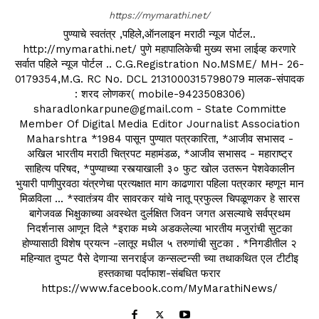
https://mymarathi.net/
पुण्याचे स्वतंत्र ,पहिले,ऑनलाइन मराठी न्यूज पोर्टल..
http://mymarathi.net/ पुणे महापालिकेची मुख्य सभा लाईव्ह करणारे
सर्वात पहिले न्यूज पोर्टल .. C.G.Registration No.MSME/ MH- 26-
0179354,M.G. RC No. DCL 2131000315798079 मालक-संपादक
: शरद लोणकर( mobile-9423508306)
sharadlonkarpune@gmail.com - State Committe
Member Of Digital Media Editor Journalist Association
Maharshtra *1984 पासून पुण्यात पत्रकारिता, *आजीव सभासद -
अखिल भारतीय मराठी चित्रपट महामंडळ, *आजीव सभासद - महाराष्ट्र
साहित्य परिषद, *पुण्याच्या रस्त्याखाली ३० फुट खोल उतरून पेशवेकालीन
भुयारी पाणीपुरवठा यंत्रणेचा प्रत्यक्षात माग काढणारा पहिला पत्रकार म्हणून मान
मिळविला ... *स्वातंत्र्य वीर सावरकर यांचे नातू प्रफुल्ल चिपळूणकर हे सारस
बागेजवळ भिक्षुकाच्या अवस्थेत दुर्लक्षित जिवन जगत असल्याचे सर्वप्रथम
निदर्शनास आणून दिले *इराक मध्ये अडकलेल्या भारतीय मजुरांची सुटका
होण्यासाठी विशेष प्रयत्न -लातूर मधील ५ तरुणांची सुटका . *निगडीतील २
महिन्यात दुप्पट पैसे देणाऱ्या सनराईज कन्सल्टन्सी च्या तथाकथित एल टीटीइ
हस्तकाचा पर्दाफाश-संबधित फरार
https://www.facebook.com/MyMarathiNews/