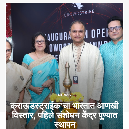
NEWS
क्राऊडस्ट्राईक’चा भारतात आणखी
विस्तार, पहिले संशोधन केंद्र पुण्यात
स्थापन