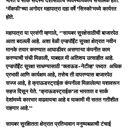
भारत व सार्क सदस्य देशांसाठीचे व्यवस्थापकीय संचालक होते.
‘
मॅकफी
’
च्या अगोदर महापात्रा दहा वर्षे
‘
सिस्को
’
मध्ये कार्यरत
होते.
महापात्रा या प्रसंगी म्हणाले
, ‘’
सायबर सुरक्षेसाठीची बाजारपेठ
आता बदलली आहे. अशा वेळी एन्डपॉईंट सुरक्षा क्षेत्रात नवीन
मानके तयार करण्यात आघाडीवर असणाऱ्या कंपनीत काम
करण्याची संधी मिळाली
,
याबद्दल मी अतिशय उत्साहीत आहे.
एन्डपॉईंट सुरक्षा साधण्यासाठी
’
क्लाऊड-नेटीव्ह
’
पध्दत अधिक
प्रभावी आणि कार्यक्षम आहे
,
तसेच ती वापरण्यास बाजारपेठ
सज्ज आहे
,
हे क्राऊडस्ट्राईक कंपनीला मिळालेल्या यशावरून
सहज दिसून येते.
‘
क्राऊडस्ट्राईक
’
ला भारतात व सार्क
देशांमध्ये कारभार वाढवायचा आहे व याकामी मी सतत गतीशील
राहणार आहे.
’’
सायबर सुरक्षितता क्षेत्रात प्रतिभावान मनुष्यबळाची टंचाई