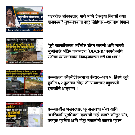
शहरातील डोंगरउतार, माथे आणि टेकड्या निवासी कशा
दाखवल्या? मुख्यमंत्र्यांना पत्र लिहिणार—श्रीनाथ भिमाले
‘पुणे महापालिकाच’ हद्दीतील डोंगर कापणी आणि नागरी
सुरक्षेसाठी अंतिम जबाबदार! ‘UDCPR’ कायदे आणि
सर्वोच्च न्यायालयाच्या निवाड्यांवरून तरी घ्या धडा!
तळजाईला काँक्रीटीकरणाचा कॅन्सर—भाग ५: हिंगणे खुर्द
कुशीत ६२ फुटांच्या तीव्र डोंगरउतारावर बहुमजली
इमारतींचे आक्रमण !
तळजाईतील जलप्रवाह, भूस्खलनाचा धोका आणि
नागरिकांची सुरक्षितता महत्वाची नाही काय? कॉन्टूर प्लॅन,
उपग्रह प्रतिमा आणि मंजूर नकाशांनी वाढवले प्रश्न