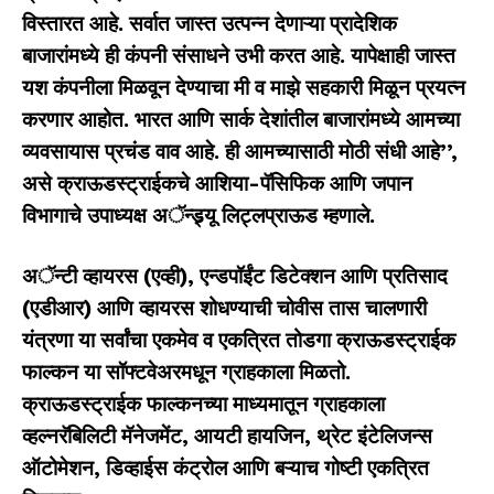
विस्तारत आहे. सर्वात जास्त उत्पन्न देणाऱ्या प्रादेशिक
बाजारांमध्ये ही कंपनी संसाधने उभी करत आहे. यापेक्षाही जास्त
यश कंपनीला मिळवून देण्याचा मी व माझे सहकारी मिळून प्रयत्न
करणार आहोत. भारत आणि सार्क देशांतील बाजारांमध्ये आमच्या
व्यवसायास प्रचंड वाव आहे. ही आमच्यासाठी मोठी संधी आहे
’’,
असे क्राऊडस्ट्राईकचे आशिया-पॅसिफिक आणि जपान
विभागाचे उपाध्यक्ष अॅन्ड्र्यू लिट्लप्राऊड म्हणाले.
अॅन्टी व्हायरस (एव्ही)
,
एन्डपॉईंट डिटेक्शन आणि प्रतिसाद
(एडीआर) आणि व्हायरस शोधण्याची चोवीस तास चालणारी
यंत्रणा या सर्वांचा एकमेव व एकत्रित तोडगा क्राऊडस्ट्राईक
फाल्कन या सॉफ्टवेअरमधून ग्राहकाला मिळतो.
क्राऊडस्ट्राईक फाल्कनच्या माध्यमातून ग्राहकाला
व्हल्नरॅबिलिटी मॅनेजमेंट
,
आयटी हायजिन
,
थ्रेट इंटेलिजन्स
ऑटोमेशन
,
डिव्हाईस कंट्रोल आणि बऱ्याच गोष्टी एकत्रित