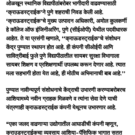
ओळखून स्थानिक विद्यापीठांबरोबर भागीदारी वाढवण्यासाठी
‘
क्राऊडस्ट्राईक
’
ने पुणे शहराची निवड केली आहे.
‘
क्राऊडस्ट्राईक
’
चे मुख्य उत्पादन अधिकारी
,
अमोल कुलकर्णी
हे कॉलेज ऑफ इंजिनीअरिंग
,
पुणे (सीईओपी) येथील पदवीधारक
आहेत. ते या प्रसंगी म्हणाले
,
‘‘
क्राऊडस्ट्राईक
’
चे संशोधन
केंद्र पुण्यात स्थापन होत आहे. ही कंपनी सीओईपी आणि
सावित्रीबाई फुले पुणे विद्यापीठातील सायबर सुरक्षा विभागाला
सायबर शिक्षण व प्रशिक्षणार्थी उपलब्ध करून देणार आहे. त्यात
मला सहभागी होता येत आहे
,
ही मोठीच अभिमानाची बाब आहे.
’’
पुण्यात नावीन्यपूर्ण संशोधनाचे केंद्राची उभारणी करण्याबरोबरच
आशियामध्ये नवीन ग्राहक मिळवणे व त्यांना सेवा देणे याची
यंत्रणाही क्राऊडस्ट्राईक कंपनी येथूनच उभारणार आहे.
“
एका जलद वाढणाऱ्या उद्योगातील आघाडीची कंपनी म्हणून
,
क्राउडस्ट्राईकचा व्यवसाय आशिया-पॅसिफिक भागात सतत