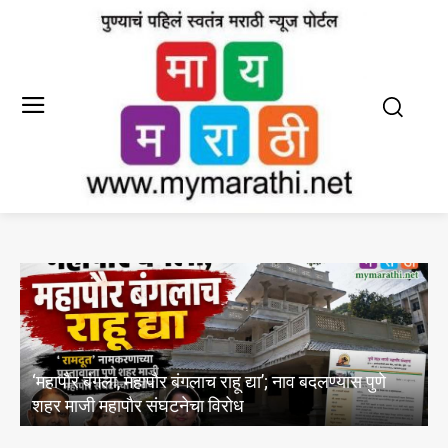
स्वच्छता सप्ताहात कसबा पेठ क्षेत्रीय कार्यालय अव्वल;
शिवाजीनगर-घोले रोड दुसरे, नगररोड-वाघोली तिसरे