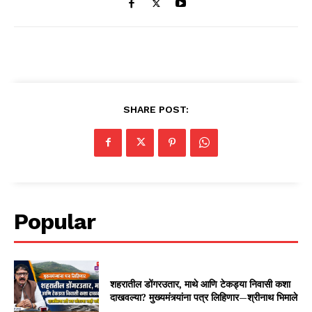
SHARE POST:
Popular
शहरातील डोंगरउतार, माथे आणि टेकड्या निवासी कशा
दाखवल्या? मुख्यमंत्र्यांना पत्र लिहिणार—श्रीनाथ भिमाले