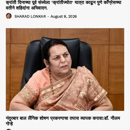
क्रांती दिनाच्या पूर्व संध्येला ‘क्रांतीज्योत’ यात्रा काढून पुणे काँग्रेसच्या
वतीने शहिदांना अभिवादन.
SHARAD LONKAR
-
August 8, 2026
नंदुरबार बाल लैंगिक शोषण प्रकरणाचा तपास व्यापक करावा:डॉ. नीलम
गोऱ्हे