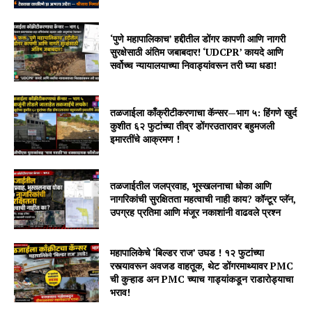
‘पुणे महापालिकाच’ हद्दीतील डोंगर कापणी आणि नागरी
सुरक्षेसाठी अंतिम जबाबदार! ‘UDCPR’ कायदे आणि
सर्वोच्च न्यायालयाच्या निवाड्यांवरून तरी घ्या धडा!
तळजाईला काँक्रीटीकरणाचा कॅन्सर—भाग ५: हिंगणे खुर्द
कुशीत ६२ फुटांच्या तीव्र डोंगरउतारावर बहुमजली
इमारतींचे आक्रमण !
तळजाईतील जलप्रवाह, भूस्खलनाचा धोका आणि
नागरिकांची सुरक्षितता महत्वाची नाही काय? कॉन्टूर प्लॅन,
उपग्रह प्रतिमा आणि मंजूर नकाशांनी वाढवले प्रश्न
महापालिकेचे ‘बिल्डर राज’ उघड ! १२ फुटांच्या
रस्त्यावरून अवजड वाहतूक, थेट डोंगरमाथ्यावर PMC
ची कुऱ्हाड अन PMC च्याच गाड्यांकडून राडारोड्याचा
भराव!