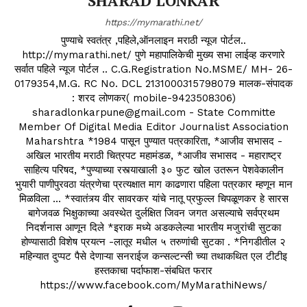
SHARAD LONKAR
https://mymarathi.net/
पुण्याचे स्वतंत्र ,पहिले,ऑनलाइन मराठी न्यूज पोर्टल..
http://mymarathi.net/ पुणे महापालिकेची मुख्य सभा लाईव्ह करणारे
सर्वात पहिले न्यूज पोर्टल .. C.G.Registration No.MSME/ MH- 26-
0179354,M.G. RC No. DCL 2131000315798079 मालक-संपादक
: शरद लोणकर( mobile-9423508306)
sharadlonkarpune@gmail.com - State Committe
Member Of Digital Media Editor Journalist Association
Maharshtra *1984 पासून पुण्यात पत्रकारिता, *आजीव सभासद -
अखिल भारतीय मराठी चित्रपट महामंडळ, *आजीव सभासद - महाराष्ट्र
साहित्य परिषद, *पुण्याच्या रस्त्याखाली ३० फुट खोल उतरून पेशवेकालीन
भुयारी पाणीपुरवठा यंत्रणेचा प्रत्यक्षात माग काढणारा पहिला पत्रकार म्हणून मान
मिळविला ... *स्वातंत्र्य वीर सावरकर यांचे नातू प्रफुल्ल चिपळूणकर हे सारस
बागेजवळ भिक्षुकाच्या अवस्थेत दुर्लक्षित जिवन जगत असल्याचे सर्वप्रथम
निदर्शनास आणून दिले *इराक मध्ये अडकलेल्या भारतीय मजुरांची सुटका
होण्यासाठी विशेष प्रयत्न -लातूर मधील ५ तरुणांची सुटका . *निगडीतील २
महिन्यात दुप्पट पैसे देणाऱ्या सनराईज कन्सल्टन्सी च्या तथाकथित एल टीटीइ
हस्तकाचा पर्दाफाश-संबधित फरार
https://www.facebook.com/MyMarathiNews/