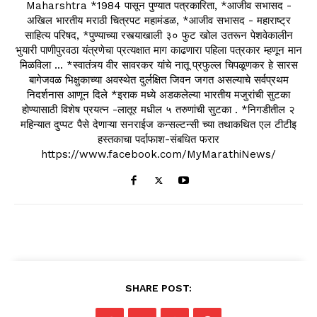
Maharshtra *1984 पासून पुण्यात पत्रकारिता, *आजीव सभासद -
अखिल भारतीय मराठी चित्रपट महामंडळ, *आजीव सभासद - महाराष्ट्र
साहित्य परिषद, *पुण्याच्या रस्त्याखाली ३० फुट खोल उतरून पेशवेकालीन
भुयारी पाणीपुरवठा यंत्रणेचा प्रत्यक्षात माग काढणारा पहिला पत्रकार म्हणून मान
मिळविला ... *स्वातंत्र्य वीर सावरकर यांचे नातू प्रफुल्ल चिपळूणकर हे सारस
बागेजवळ भिक्षुकाच्या अवस्थेत दुर्लक्षित जिवन जगत असल्याचे सर्वप्रथम
निदर्शनास आणून दिले *इराक मध्ये अडकलेल्या भारतीय मजुरांची सुटका
होण्यासाठी विशेष प्रयत्न -लातूर मधील ५ तरुणांची सुटका . *निगडीतील २
महिन्यात दुप्पट पैसे देणाऱ्या सनराईज कन्सल्टन्सी च्या तथाकथित एल टीटीइ
हस्तकाचा पर्दाफाश-संबधित फरार
https://www.facebook.com/MyMarathiNews/
SHARE POST: