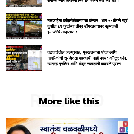
सर्वोच्च न्यायालयाच्या निवाड्यांवरून तरी घ्या धडा!
तळजाईला काँक्रीटीकरणाचा कॅन्सर—भाग ५: हिंगणे खुर्द
कुशीत ६२ फुटांच्या तीव्र डोंगरउतारावर बहुमजली
इमारतींचे आक्रमण !
तळजाईतील जलप्रवाह, भूस्खलनाचा धोका आणि
नागरिकांची सुरक्षितता महत्वाची नाही काय? कॉन्टूर प्लॅन,
उपग्रह प्रतिमा आणि मंजूर नकाशांनी वाढवले प्रश्न
RELATED
More like this