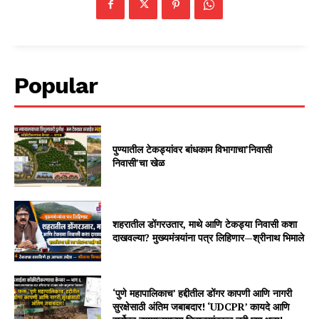
Popular
पुण्यातील टेकड्यांवर बांधकाम विभागाचा’निवासी
निवासी’चा खेळ
शहरातील डोंगरउतार, माथे आणि टेकड्या निवासी कशा
दाखवल्या? मुख्यमंत्र्यांना पत्र लिहिणार—श्रीनाथ भिमाले
‘पुणे महापालिकाच’ हद्दीतील डोंगर कापणी आणि नागरी
सुरक्षेसाठी अंतिम जबाबदार! ‘UDCPR’ कायदे आणि