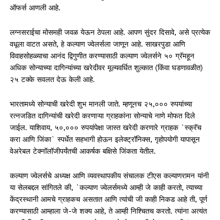
ऑफर्स आणली आहे.
लग्नसराईचा मोसमही जवळ येऊन ठेपला आहे. आपण सुंदर दिसावे, असे प्रत्येक
वधूला वाटत असते, हे कल्याण ज्वेलर्सला जाणून आहे. साखरपुडा आणि
विवाहसोहळ्याचा आनंद द्विगुणीत करण्यासाठी कल्याण ज्वेलर्सने ५० ग्रॅमहून
अधिक सोन्याच्या दागिन्यांच्या खरेदीवर मूल्यवर्धित शुल्कात (किंवा घडणावळीत)
२५ टक्के सवलत देऊ केली आहे.
भारतामध्ये सोन्याची खरेदी शुभ मानली जाते. म्हणूनच २५,००० रुपयांच्या
रत्नजडित दागिन्यांची खरेदी करणाऱ्या ग्राहकांना सोन्याचे नाणे मोफत दिले
जाईल. याशिवाय, ५०,००० रुपयांपेक्षा जास्त खरेदी करणारे ग्राहक `स्क्रॅच
करा आणि जिंका` स्पर्धेत सहभागी होऊन इलेक्ट्रॉनिक्स, गृहोपयोगी यापासून
वेअरेबल टेक्नॉलॉजीपर्यंतची आकर्षक बक्षिसे जिंकता येतील.
कल्याण ज्वेलर्सचे अध्यक्ष आणि व्यवस्थापकीय संचालक टीएस कल्याणरामन यांनी
या सेलबद्दल सांगितले की, `कल्याण ज्वेलर्समध्ये आम्ही जे काही करतो, त्याच्या
केंद्रस्थानी आमचे ग्राहकच असतात आणि त्यांची जी काही निकड आहे ती, पूर्ण
करण्यासाठी आम्हाला जे-जे शक्य आहे, ते आम्ही निश्चितच करतो. त्यांना अत्यंत