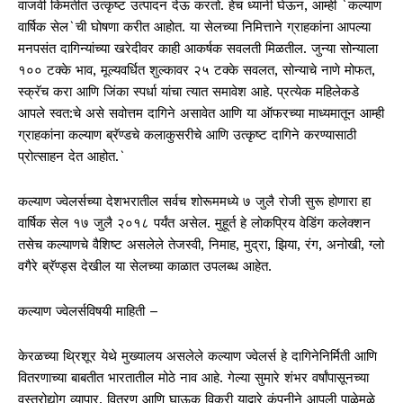
वाजवी किमतीत उत्कृष्ट उत्पादन देऊ करतो. हेच ध्यानी घेऊन, आम्ही `कल्याण
वार्षिक सेल`ची घोषणा करीत आहोत. या सेलच्या निमित्ताने ग्राहकांना आपल्या
मनपसंत दागिन्यांच्या खरेदीवर काही आकर्षक सवलती मिळतील. जुन्या सोन्याला
१०० टक्के भाव, मूल्यवर्धित शुल्कावर २५ टक्के सवलत, सोन्याचे नाणे मोफत,
स्क्रॅच करा आणि जिंका स्पर्धा यांचा त्यात समावेश आहे. प्रत्येक महिलेकडे
आपले स्वत:चे असे सवोत्तम दागिने असावेत आणि या ऑफरच्या माध्यमातून आम्ही
ग्राहकांना कल्याण ब्रॅण्डचे कलाकुसरीचे आणि उत्कृष्ट दागिने करण्यासाठी
प्रोत्साहन देत आहोत.`
कल्याण ज्वेलर्सच्या देशभरातील सर्वच शोरूममध्ये ७ जुलै रोजी सुरू होणारा हा
वार्षिक सेल १७ जुलै २०१८ पर्यंत असेल. मुहूर्त हे लोकप्रिय वेडिंग कलेक्शन
तसेच कल्याणचे वैशिष्ट असलेले तेजस्वी, निमाह, मुद्रा, झिया, रंग, अनोखी, ग्लो
वगैरे ब्रॅण्ड्स देखील या सेलच्या काळात उपलब्ध आहेत.
कल्याण ज्वेलर्सविषयी माहिती –
केरळच्या थ्रिशूर येथे मुख्यालय असलेले कल्याण ज्वेलर्स हे दागिनेनिर्मिती आणि
वितरणाच्या बाबतीत भारतातील मोठे नाव आहे. गेल्या सुमारे शंभर वर्षांपासूनच्या
वस्त्रोद्योग व्यापार, वितरण आणि घाऊक विक्री याद्वारे कंपनीने आपली पाळेमुळे