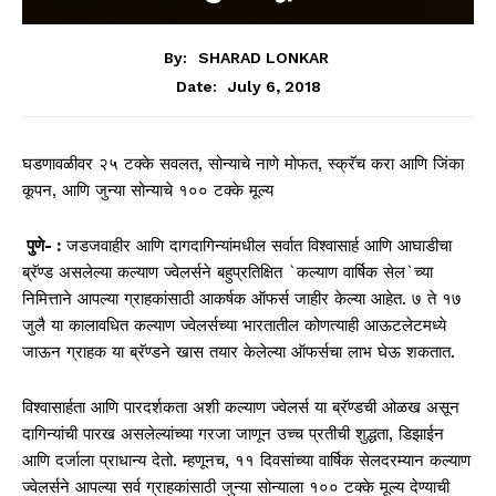
By:
SHARAD LONKAR
July 6, 2018
Date:
घडणावळीवर २५ टक्के सवलत, सोन्याचे नाणे मोफत, स्क्रॅच करा आणि जिंका
कूपन, आणि जुन्या सोन्याचे १०० टक्के मूल्य
पुणे-
:
जडजवाहीर आणि दागदागिन्यांमधील सर्वात विश्वासार्ह आणि आघाडीचा
ब्रॅण्ड असलेल्या कल्याण ज्वेलर्सने बहुप्रतिक्षित `कल्याण वार्षिक सेल`च्या
निमित्ताने आपल्या ग्राहकांसाठी आकर्षक ऑफर्स जाहीर केल्या आहेत. ७ ते १७
जुलै या कालावधित कल्याण ज्वेलर्सच्या भारतातील कोणत्याही आऊटलेटमध्ये
जाऊन ग्राहक या ब्रॅण्डने खास तयार केलेल्या ऑफर्सचा लाभ घेऊ शकतात.
विश्वासार्हता आणि पारदर्शकता अशी कल्याण ज्वेलर्स या ब्रॅण्डची ओळख असून
दागिन्यांची पारख असलेल्यांच्या गरजा जाणून उच्च प्रतीची शुद्धता, डिझाईन
आणि दर्जाला प्राधान्य देतो. म्हणूनच, ११ दिवसांच्या वार्षिक सेलदरम्यान कल्याण
ज्वेलर्सने आपल्या सर्व ग्राहकांसाठी जुन्या सोन्याला १०० टक्के मूल्य देण्याची