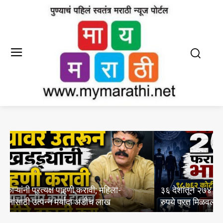
आ
३६ देशांतून २७४ फरार आरोपी भारतात; १८ हजार ७६२ कोटी
अ
रुपये परत मिळवल्याचा केंद्राचा दावा