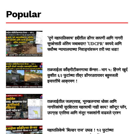
Popular
‘पुणे महापालिकाच’ हद्दीतील डोंगर कापणी आणि नागरी
सुरक्षेसाठी अंतिम जबाबदार! ‘UDCPR’ कायदे आणि
सर्वोच्च न्यायालयाच्या निवाड्यांवरून तरी घ्या धडा!
तळजाईला काँक्रीटीकरणाचा कॅन्सर—भाग ५: हिंगणे खुर्द
कुशीत ६२ फुटांच्या तीव्र डोंगरउतारावर बहुमजली
इमारतींचे आक्रमण !
तळजाईतील जलप्रवाह, भूस्खलनाचा धोका आणि
नागरिकांची सुरक्षितता महत्वाची नाही काय? कॉन्टूर प्लॅन,
उपग्रह प्रतिमा आणि मंजूर नकाशांनी वाढवले प्रश्न
महापालिकेचे ‘बिल्डर राज’ उघड ! १२ फुटांच्या