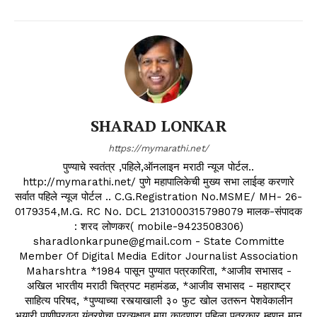
SHARAD LONKAR
https://mymarathi.net/
पुण्याचे स्वतंत्र ,पहिले,ऑनलाइन मराठी न्यूज पोर्टल..
http://mymarathi.net/ पुणे महापालिकेची मुख्य सभा लाईव्ह करणारे
सर्वात पहिले न्यूज पोर्टल .. C.G.Registration No.MSME/ MH- 26-
0179354,M.G. RC No. DCL 2131000315798079 मालक-संपादक
: शरद लोणकर( mobile-9423508306)
sharadlonkarpune@gmail.com - State Committe
Member Of Digital Media Editor Journalist Association
Maharshtra *1984 पासून पुण्यात पत्रकारिता, *आजीव सभासद -
अखिल भारतीय मराठी चित्रपट महामंडळ, *आजीव सभासद - महाराष्ट्र
साहित्य परिषद, *पुण्याच्या रस्त्याखाली ३० फुट खोल उतरून पेशवेकालीन
भुयारी पाणीपुरवठा यंत्रणेचा प्रत्यक्षात माग काढणारा पहिला पत्रकार म्हणून मान