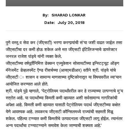
By:
SHARAD LONKAR
July 20, 2018
Date:
पुणे वस्तू व सेवा कर (जीएसटी) भरणा करणार्‍यांची सं‘या जशी वाढत जाईल तसा
जीएसटीचा दर कमी होऊ शकेल असे मत जीएसटी इंटिलिजन्सचे डायरेक्टर
जनरल राजेश पांड्ये यांनी व्यक्त केले.
जीएसटीच्या वर्षपूर्तीनिमित्त डेक्कन एज्युकेशन सोसायटीच्या इन्स्टिट्यूट ऑङ्ग
मॅनेजमेंट डेव्हलपमेंट ऍण्ड रीसर्चच्या (आयएमडीआर) वतीने श्री. पांड्ये यांचे
जीएसटी ः शासन व सामान्य माणसाच्या दृष्टिकोनातून या विषयावरील व्या‘यान
आयोजित करण्यात आले होते.
श्री. पांड्ये पुढे म्हणाले, ‘पेट्रोलियम पदार्थांवरील कर हे राज्याच्या उत्पन्नाचे मु‘य
स्त्रोत आहे. या पदार्थांच्या किमती कमी व्हाव्यात अशी सर्वसामान्य नागरिकांची
अपेक्षा आहे. किमती कमी व्हाव्यात यासाठी पेट्रोलियम पदार्थ जीएसटीच्या कक्षेत
येणे आवश्यक आहे. लवकरच जीएसटी कौन्सिलमध्ये राज्यांची सहमती मिळू
शकेल. पहिल्या टप्प्यात कमी किमतीचे उत्पादनाला जीएसटी लागू होईल. त्यानंतर
अन्य पदार्थांचा टप्प्याटप्प्याने समावेश केला जाण्याची शक्यता आहे.’