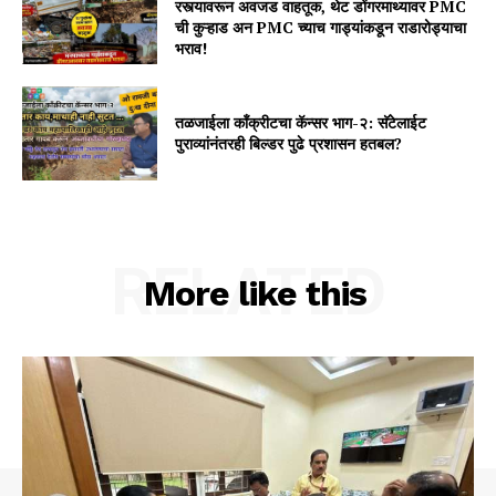
रस्त्यावरून अवजड वाहतूक, थेट डोंगरमाथ्यावर PMC
ची कुऱ्हाड अन PMC च्याच गाड्यांकडून राडारोड्याचा
भराव!
तळजाईला कॉंक्रीटचा कॅन्सर भाग-२: सॅटेलाईट
पुराव्यांनंतरही बिल्डर पुढे प्रशासन हतबल?
RELATED
More like this