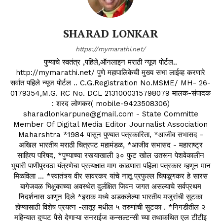
SHARAD LONKAR
https://mymarathi.net/
पुण्याचे स्वतंत्र ,पहिले,ऑनलाइन मराठी न्यूज पोर्टल..
http://mymarathi.net/ पुणे महापालिकेची मुख्य सभा लाईव्ह करणारे
सर्वात पहिले न्यूज पोर्टल .. C.G.Registration No.MSME/ MH- 26-
0179354,M.G. RC No. DCL 2131000315798079 मालक-संपादक
: शरद लोणकर( mobile-9423508306)
sharadlonkarpune@gmail.com - State Committe
Member Of Digital Media Editor Journalist Association
Maharshtra *1984 पासून पुण्यात पत्रकारिता, *आजीव सभासद -
अखिल भारतीय मराठी चित्रपट महामंडळ, *आजीव सभासद - महाराष्ट्र
साहित्य परिषद, *पुण्याच्या रस्त्याखाली ३० फुट खोल उतरून पेशवेकालीन
भुयारी पाणीपुरवठा यंत्रणेचा प्रत्यक्षात माग काढणारा पहिला पत्रकार म्हणून मान
मिळविला ... *स्वातंत्र्य वीर सावरकर यांचे नातू प्रफुल्ल चिपळूणकर हे सारस
बागेजवळ भिक्षुकाच्या अवस्थेत दुर्लक्षित जिवन जगत असल्याचे सर्वप्रथम
निदर्शनास आणून दिले *इराक मध्ये अडकलेल्या भारतीय मजुरांची सुटका
होण्यासाठी विशेष प्रयत्न -लातूर मधील ५ तरुणांची सुटका . *निगडीतील २
महिन्यात दुप्पट पैसे देणाऱ्या सनराईज कन्सल्टन्सी च्या तथाकथित एल टीटीइ