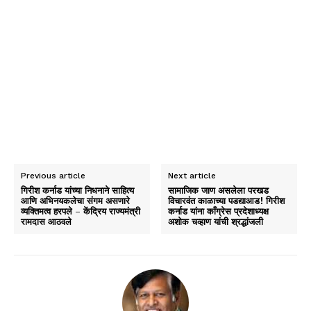
Previous article
Next article
गिरीश कर्नाड यांच्या निधनाने साहित्य
सामाजिक जाण असलेला परखड
आणि अभिनयकलेचा संगम असणारे
विचारवंत काळाच्या पडद्याआड! गिरीश
व्यक्तिमत्व हरपले – केंद्रिय राज्यमंत्री
कर्नाड यांना काँग्रेस प्रदेशाध्यक्ष
रामदास आठवले
अशोक चव्हाण यांची श्रद्धांजली