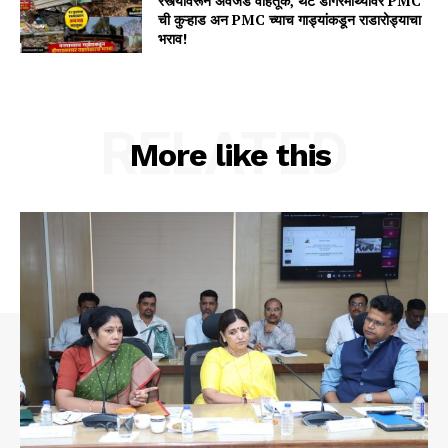
रस्त्यावरून अवजड वाहतूक, थेट डोंगरमाथ्यावर PMC
ची कुऱ्हाड अन PMC च्याच गाड्यांकडून राडारोड्याचा
भराव!
RELATED
More like this